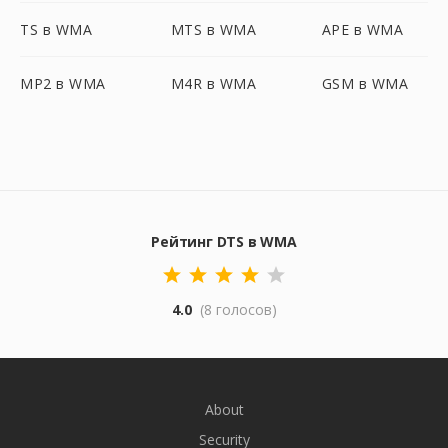
TS в WMA
MTS в WMA
APE в WMA
MP2 в WMA
M4R в WMA
GSM в WMA
Рейтинг DTS в WMA
4.0
(8 голосов)
About
Security