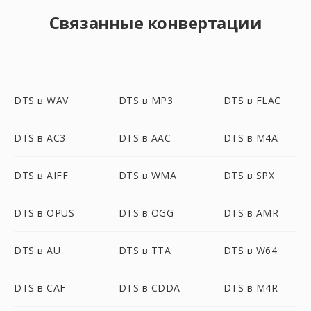
Связанные конвертации
DTS в WAV
DTS в MP3
DTS в FLAC
DTS в AC3
DTS в AAC
DTS в M4A
DTS в AIFF
DTS в WMA
DTS в SPX
DTS в OPUS
DTS в OGG
DTS в AMR
DTS в AU
DTS в TTA
DTS в W64
DTS в CAF
DTS в CDDA
DTS в M4R