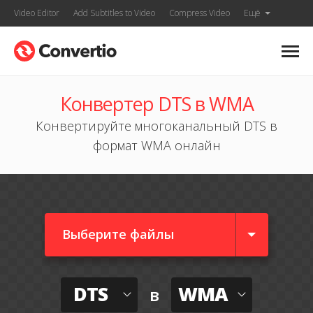
Video Editor
Add Subtitles to Video
Compress Video
Ещё
Конвертер DTS в WMA
Конвертируйте многоканальный DTS в
формат WMA онлайн
Выберите файлы
DTS
WMA
в