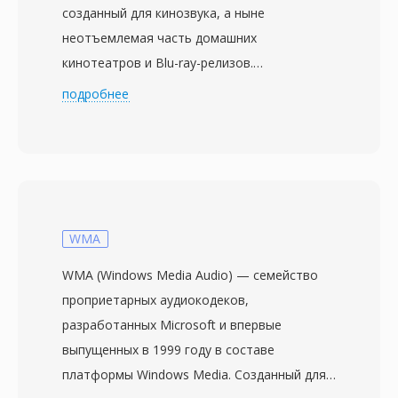
созданный для кинозвука, а ныне
неотъемлемая часть домашних
кинотеатров и Blu-ray-релизов.
Разработанный компанией DTS, Inc. и
подробнее
впервые представленный в кинотеатрах
вместе с фильмом &quot;Парк Юрского
периода&quot; в 1993 году, он
обеспечивает до 5.1 дискретных каналов
объёмного звука при битрейтах обычно от
768 кбит/с до 1,5 Мбит/с. В отличие от
WMA
конкурирующих кодеков, активно
WMA (Windows Media Audio) — семейство
использующих психоакустическое
проприетарных аудиокодеков,
моделирование, DTS выделяет больший
разработанных Microsoft и впервые
бюджет данных на каждый канал, сохраняя
выпущенных в 1999 году в составе
более тонкую пространственную
платформы Windows Media. Созданный для
детализацию и динамику тихих фрагментов.