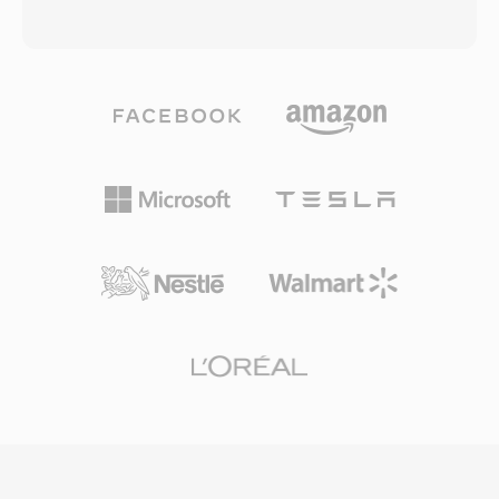
ムコンソール、車載インフォテインメントシステ
ーディングを使用します — MP3が同等の結果を
ム全体での幅広いハードウェア採用と、ディスク
得るために通常必要とするデータレートの約半分
やストリームの軽微な不具合をマスクする堅牢な
です。コーデックファミリーはサラウンドサウン
エラー隠蔽が含まれます。物理メディアやハイエ
ドとハイレゾオーディオ用のWMA
ンドストリーミング向けのサラウンドサウンドコ
Professional、ビットパーフェクトなアーカイブ
ンテンツを扱う方にとって、DTSはスタジオミッ
圧縮用のWMA Lossless、非常に低いビットレー
クスからリビングルームまでの実績ある経路を提
トでの音声コンテンツに最適化されたWMA
供します。
Voiceへと拡大しました。Windows、Windows
Media Player、Zuneエコシステムとの深い統合
により、2000年代を通じてWMAに強力な配布上
の優位性を与え、デジタル著作権管理(DRM)サポ
ートはその時代のオンライン音楽ストアにとって
魅力的でした。エンコーディングとデコーディン
グはWindowsでネイティブに処理され、
Windowsマシンでの再生にサードパーティソフ
トウェアは不要です。クロスプラットフォームサ