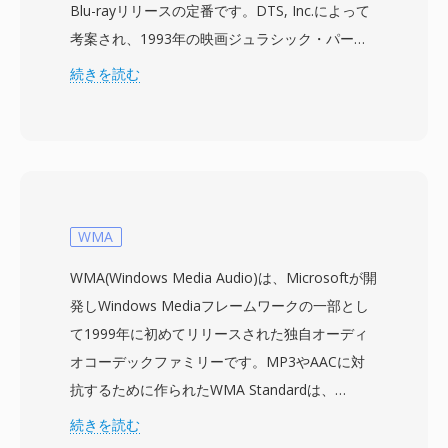
Blu-rayリリースの定番です。DTS, Inc.によって
考案され、1993年の映画ジュラシック・パーク
と共に初めて劇場公開されたこの技術は、通常
続きを読む
768 kbpsから1.5 Mbpsのビットレートで最大5.1
チャンネルのディスクリートサラウンドサウンド
を提供します。積極的な心理音響モデリングに依
存する競合コーデックとは異なり、DTSは各チャ
ンネルにより高いデータ予算を割り当て、より繊
細な空間ディテールと低レベルのダイナミクスを
WMA
保存します。この形式はサブバンドADPCMとベ
WMA(Windows Media Audio)は、Microsoftが開
クトル量子化を組み合わせてオーディオをエンコ
発しWindows Mediaフレームワークの一部とし
ードし、知覚的に豊かなサウンドフィールドを生
て1999年に初めてリリースされた独自オーディ
成します。拡張バリアントのDTS-HD Master
オコーデックファミリーです。MP3やAACに対
Audioは、24ビット/192 kHzまでのビットパーフ
抗するために作られたWMA Standardは、
ェクトな精度のためのロスレス拡張レイヤーを追
Microsoftが64 kbpsという低いビットレートで
続きを読む
加します。主な強みには、AVレシーバー、ゲー
CD品質に近い音質を実現すると主張した知覚コ