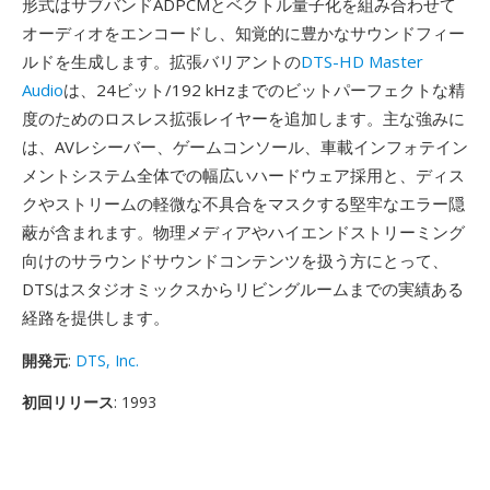
形式はサブバンドADPCMとベクトル量子化を組み合わせて
オーディオをエンコードし、知覚的に豊かなサウンドフィー
ルドを生成します。拡張バリアントの
DTS-HD Master
Audio
は、24ビット/192 kHzまでのビットパーフェクトな精
度のためのロスレス拡張レイヤーを追加します。主な強みに
は、AVレシーバー、ゲームコンソール、車載インフォテイン
メントシステム全体での幅広いハードウェア採用と、ディス
クやストリームの軽微な不具合をマスクする堅牢なエラー隠
蔽が含まれます。物理メディアやハイエンドストリーミング
向けのサラウンドサウンドコンテンツを扱う方にとって、
DTSはスタジオミックスからリビングルームまでの実績ある
経路を提供します。
開発元
:
DTS, Inc.
初回リリース
: 1993