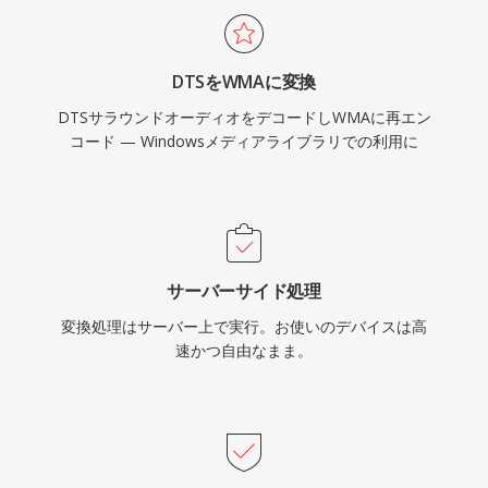
ポートはFFmpegやGStreamerなどのライブラリ
を通じて改善されましたが、Microsoft以外のデ
DTSをWMAに変換
バイスではWMAはMP3やAACほど普遍的に互換
DTSサラウンドオーディオをデコードしWMAに再エン
性がありません。この形式はレガシーメディアラ
コード — Windowsメディアライブラリでの利用に
イブラリにまだ見られますが、ストリーミングや
ポータブル使用には新しいコーデックが大部分で
取って代わっています。
サーバーサイド処理
変換処理はサーバー上で実行。お使いのデバイスは高
速かつ自由なまま。