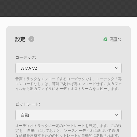
設定
高度な
コーデック:
WMA v2
音声トラックをエンコードするコーデックです。コーデック「再
エンコードなし」は、可能であれば再エンコードせずに入力ファ
イルから出力ファイルにオーディオストリームをコピーします。
ビットレート:
自動
オーディオトラックに一定のビットレートを設定します。この設
定を 「自動」にしておくと、ソースオーディオに基づいて適切
な品質を達成するためのビットレートが自動的に選択されます。