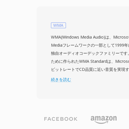
付加されています。このパケット構造によ
が迅速に再同期でき、信頼性の高いストレ
されたプログラムストリームとは異なるリ
要な機能となっています。TSはProgram Specific
WMA
テーブルを使用して各プログラムの構造と
WMA(Windows Media Audio)は、Micro
数のプログラムを単一のストリームに多重
Mediaフレームワークの一部として199
トは事実上あらゆるオーディオ・ビデオコ
独自オーディオコーデックファミリーです。
すが、最も一般的にはMPEG-2映像、H.26
ために作られたWMA Standardは、Micros
AC-3、またはMPEGオーディオとともに
ビットレートでCD品質に近い音質を実現
デジタルテレビ配信の基盤であり、DVB、A
ィングを使用します — MP3が同等の結
続きを読む
ほか、HTTP Live Streaming (HLS) 
するデータレートの約半分です。コーデッ
ミングサービスにも使用されています。耐
ドサウンドとハイレゾオーディオ用のWMA Pro
造、幅広いコーデックサポートにより、T
ーフェクトなアーカイブ圧縮用のWMA Los
もファイルベースの録画ワークフローにも
トレートでの音声コンテンツに最適化されたW
ました。Windows、Windows Media Pl
の深い統合により、2000年代を通じてW