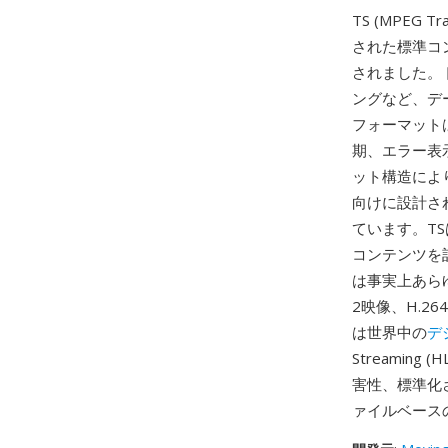
TS (MPEG Tr
された標準コ
されました。
ングなど、デ
フォーマット
期、エラー表
ット構造によ
向けに設計さ
ています。TSはP
コンテンツを
は事実上あら
2映像、H.2
は世界中の
デ
Streamin
害性、標準化
ァイルベース