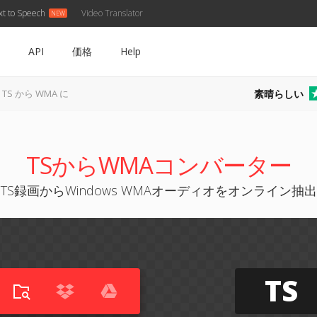
xt to Speech
Video Translator
API
価格
Help
素晴らしい
TS から WMA に
TSからWMAコンバーター
TS録画からWindows WMAオーディオをオンライン抽出
TS