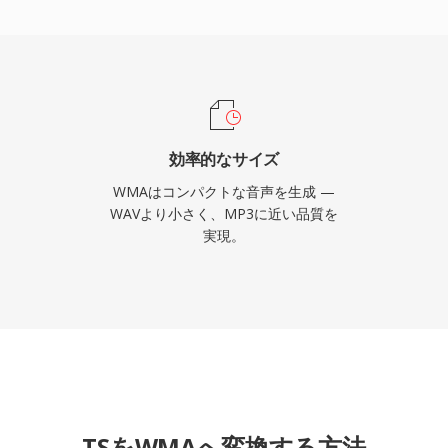
ポートはその時代のオンラ
ンコーディングとデコー
れ、Windowsマシンでの
です。クロスプラットフ
rなどのライブラリを通じて
イスではWMAはMP3や
効率的なサイズ
の形式はレガシーメディ
WMAはコンパクトな音声を生成 —
ーミングやポータブル使
WAVより小さく、MP3に近い品質を
実現。
代わっています。
TSをWMAへ変換する方法