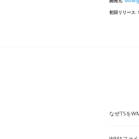
開発元
:
Moving
初回リリース
:
なぜTSをW
WMAファ