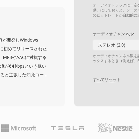
り、信号中断後に受信機
オーディオトラックに一定
ージメディア向けに設計
動」にしておくと、ソース
のビットレートが自動的に
アルタイム放送配信の重
 Information (PSI)
オーディオチャンネル:
コンテンツを記述し、複
softが開発しWindows
化できます。フォーマッ
ステレオ (2.0)
9年に初めてリリースされた
ーデックをサポートしま
オーディオチャンネル数を
MP3やAACに対抗する
ックスするとき（例えば、5
4、またはHEVCをAAC、
oftが64 kbpsという低い
格納します。TSは世界中の
すると主張した知覚コーデ
TSC、ISDB放送規格の
すべてリセット
果を得るために通常必要と
を利用するIPTVやOTTストリー
クファミリーはサラウン
障害性、標準化された構
fessional、ビットパ
Sはライブ放送チェーンに
sless、非常に低いビッ
同様に適しています。
MA Voiceへと拡大し
ayer、Zuneエコシステムと
MAに強力な配布上の優位