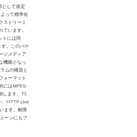
の一部として規定
によって標準化
クストリーミ
れています。
ットには同
ます。このパケ
ージメディア
な機能となっ
プログラムの構造と
フォーマット
にはMPEG-
格納します。TS
HTTP Live
れています。耐障
チェーンにもフ