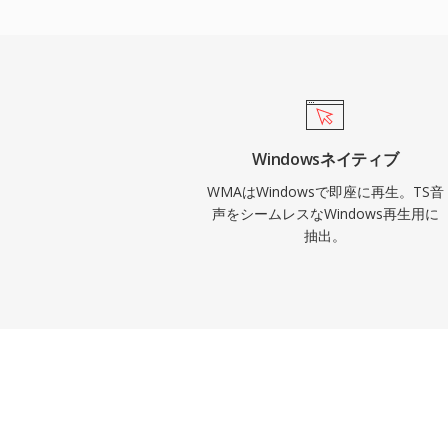
性を与え、デジタル著作権管理(DRM)サ
イン音楽ストアにとって魅力的でした。エ
ディングはWindowsでネイティブに処理さ
再生にサードパーティソフトウェアは不要
ォームサポートはFFmpegやGStreame
改善されましたが、Microsoft以外のデバ
Windowsネイティブ
AACほど普遍的に互換性がありません。こ
WMAはWindowsで即座に再生。TS音
アライブラリにまだ見られますが、ストリ
声をシームレスなWindows再生用に
抽出。
用には新しいコーデックが大部分で取って