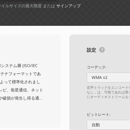
ファイルサイズの最大限度 または
サインアップ
設定
-2システム層 (ISO/IEC
コーデック:
コンテナフォーマットであ
WMA v2
によって標準化されまし
音声トラックをエンコード
レビ、衛星通信、ネット
なし」は、可能であれば再
にオーディオストリームを
や破損が発生し得る通
す。フォーマットはコン
に分割し、各パケットには
ビットレート:
含む4バイトのヘッダーが
自動