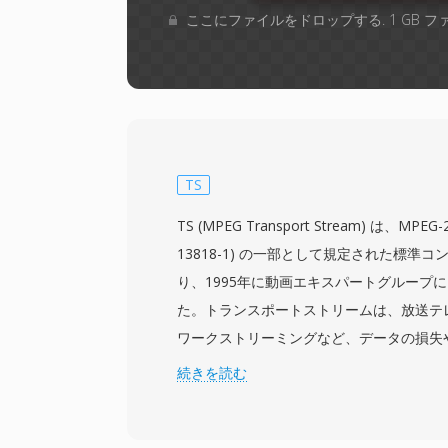
ここにファイルをドロップする. 1 GB 
TS
TS (MPEG Transport Stream) は、MPEG
13818-1) の一部として規定された標準
り、1995年に動画エキスパートグループ
た。トランスポートストリームは、放送テ
ワークストリーミングなど、データの損失
信・ストレージ環境向けに設計されていま
続きを読む
テンツを固定サイズの188バイトパケット
同期、エラー表示、ストリーム識別情報を