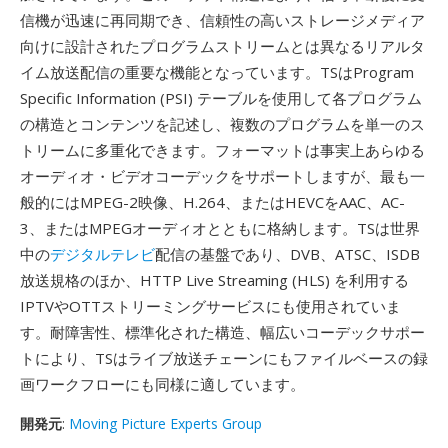
信機が迅速に再同期でき、信頼性の高いストレージメディア
向けに設計されたプログラムストリームとは異なるリアルタ
イム放送配信の重要な機能となっています。TSはProgram
Specific Information (PSI) テーブルを使用して各プログラム
の構造とコンテンツを記述し、複数のプログラムを単一のス
トリームに多重化できます。フォーマットは事実上あらゆる
オーディオ・ビデオコーデックをサポートしますが、最も一
般的にはMPEG-2映像、H.264、またはHEVCをAAC、AC-
3、またはMPEGオーディオとともに格納します。TSは世界
中の
デジタルテレビ
配信の基盤であり、DVB、ATSC、ISDB
放送規格のほか、HTTP Live Streaming (HLS) を利用する
IPTVやOTTストリーミングサービスにも使用されていま
す。耐障害性、標準化された構造、幅広いコーデックサポー
トにより、TSはライブ放送チェーンにもファイルベースの録
画ワークフローにも同様に適しています。
開発元
:
Moving Picture Experts Group