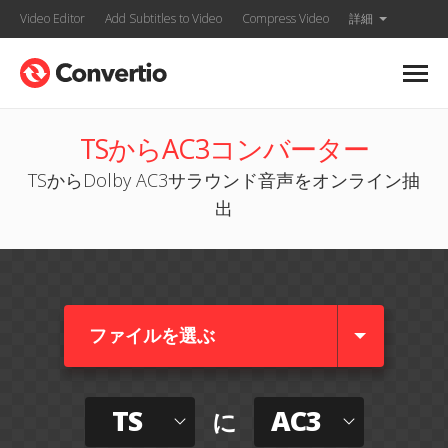
Video Editor
Add Subtitles to Video
Compress Video
詳細
TSからAC3コンバーター
TSからDolby AC3サラウンド音声をオンライン抽
出
ファイルを選ぶ
TS
AC3
に