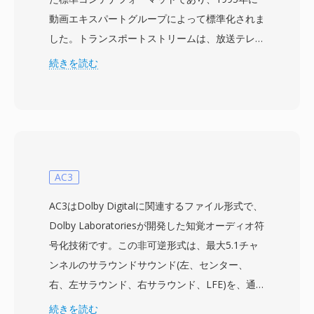
動画エキスパートグループによって標準化されま
した。トランスポートストリームは、放送テレ
ビ、衛星通信、ネットワークストリーミングな
続きを読む
ど、データの損失や破損が発生し得る通信・スト
レージ環境向けに設計されています。フォーマッ
トはコンテンツを固定サイズの188バイトパケッ
トに分割し、各パケットには同期、エラー表示、
ストリーム識別情報を含む4バイトのヘッダーが
付加されています。このパケット構造により、信
AC3
号中断後に受信機が迅速に再同期でき、信頼性の
AC3はDolby Digitalに関連するファイル形式で、
高いストレージメディア向けに設計されたプログ
Dolby Laboratoriesが開発した知覚オーディオ符
ラムストリームとは異なるリアルタイム放送配信
号化技術です。この非可逆形式は、最大5.1チャ
の重要な機能となっています。TSはProgram
ンネルのサラウンドサウンド(左、センター、
Specific Information (PSI) テーブルを使用して各
右、左サラウンド、右サラウンド、LFE)を、通
プログラムの構造とコンテンツを記述し、複数の
常192から640 kbpsのビットストリームにエンコ
続きを読む
プログラムを単一のストリームに多重化できま