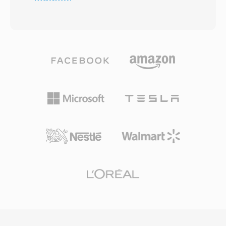
ードします。アルゴリズムは改良型離散コサイン
す。フォーマットは事実上あらゆるオーディオ・
変換と心理音響分析を適用し、人間の知覚閾値以
ビデオコーデックをサポートしますが、最も一般
下のオーディオ情報を破棄することで、明らかな
的にはMPEG-2映像、H.264、またはHEVCを
品質損失なくコンパクトなファイルを生成しま
AAC、AC-3、またはMPEGオーディオとともに格
す。AC3はDVD-Videoの必須オーディオ規格とな
納します。TSは世界中のデジタルテレビ配信の
り、Blu-rayディスク、デジタルテレビ放送
基盤であり、DVB、ATSC、ISDB放送規格のほ
(ATSC)、ストリーミング配信で広く使用されて
か、HTTP Live Streaming (HLS) を利用するIPTV
います。主な利点はマルチチャンネルサラウンド
やOTTストリーミングサービスにも使用されて
機能で、映画のような空間オーディオをホームシ
います。耐障害性、標準化された構造、幅広いコ
アターシステムにもたらします。また、専用のセ
ーデックサポートにより、TSはライブ放送チェ
ンターチャンネルにより優れたダイアログの明瞭
ーンにもファイルベースの録画ワークフローにも
さを維持し、映画やテレビコンテンツに最適で
同様に適しています。
す。レシーバー、テレビ、セットトップボックス
などの幅広いハードウェアデコーダーサポートに
より、AC3オーディオは膨大な数のコンシューマ
エレクトロニクスで確実に再生されます。