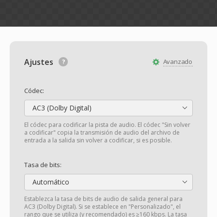
Ajustes
Avanzado
Códec:
AC3 (Dolby Digital)
El códec para codificar la pista de audio. El códec "Sin volver
a codificar" copia la transmisión de audio del archivo de
entrada a la salida sin volver a codificar, si es posible.
Tasa de bits:
Automático
Establezca la tasa de bits de audio de salida general para
AC3 (Dolby Digital). Si se establece en "Personalizado", el
rango que se utiliza (y recomendado) es ≥160 kbps. La tasa