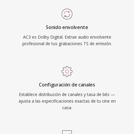
excelente claridad de diálogos a través de su
amplio soporte de códecs hacen qué TS sea
canal central dedicado, ideal para contenido de
igualmente útil en cadenas de difusion en vivo
cine y televisión. La amplía compatibilidad con
y flujos de trabajo de grabación basados en
Sonido envolvente
decodificadores de hardware en receptores,
archivos.
AC3 es Dolby Digital. Extrae audio envolvente
televisores y decodificadores permite qué el
profesional de tus grabaciones TS de emisión.
audio AC3 se reproduzca de manera fiable en
una enorme base instalada de dispositivos
electrónicos de consumo.
Configuración de canales
Establece distribución de canales y tasa de bits —
ajusta a las especificaciones exactas de tu cine en
casa.