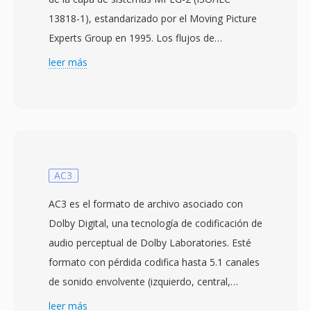
13818-1), estandarizado por el Moving Picture
Experts Group en 1995. Los flujos de
transporte están diseñados para entornos de
leer más
comunicación y almacenamiento dónde la
pérdida o corrupcion de datos es posible,
como la televisión por difusion, la transmision
por satelite y el streaming por red. El formato
divide el contenido en paquetes de tamaño fijo
de 188 bytes, cada uno con una cabecera de 4
AC3
bytes con información de sincronizacion,
AC3 es el formato de archivo asociado con
indicacion de error e identificacion de flujo.
Dolby Digital, una tecnología de codificación de
Está estructura de paquetes permite a los
audio perceptual de Dolby Laboratories. Esté
receptores resincronizarse rápidamente
formato con pérdida codifica hasta 5.1 canales
después de interrupciones de señal, una
de sonido envolvente (izquierdo, central,
capacidad critica para la entrega de difusion en
derecho, envolvente izquierdo, envolvente
leer más
tiempo real qué distingue a los flujos de