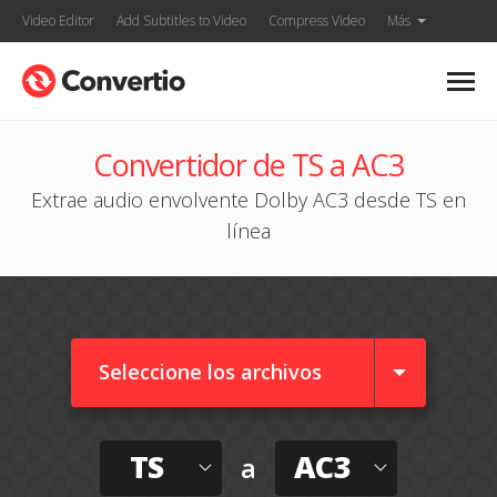
Video Editor
Add Subtitles to Video
Compress Video
Más
Convertidor de TS a AC3
Extrae audio envolvente Dolby AC3 desde TS en
línea
Seleccione los archivos
TS
AC3
a