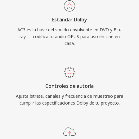
canal central dedicado, ideal para contenido de
cine y televisión. La amplía compatibilidad con
Estándar Dolby
decodificadores de hardware en receptores,
AC3 es la base del sonido envolvente en DVD y Blu-
televisores y decodificadores permite qué el
ray — codifica tu audio OPUS para uso en cine en
audio AC3 se reproduzca de manera fiable en
casa.
una enorme base instalada de dispositivos
electrónicos de consumo.
Controles de autoría
Ajusta bitrate, canales y frecuencia de muestreo para
cumplir las especificaciones Dolby de tu proyecto.