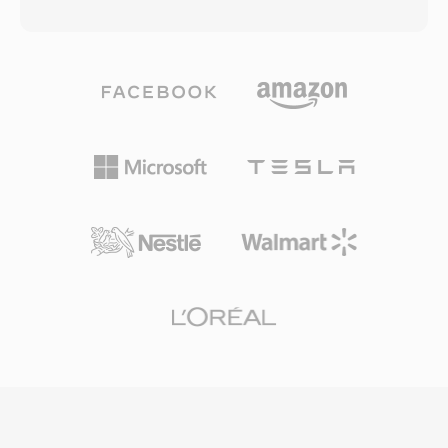
normalmente oscila entre 192 y 640 kbps. El
calidad transparente a aproximadamente la
algoritmo aplica una transformada de coseno
mitad de la tasa de bits de MP3 y supera a AAC
discreta modificada con análisis psicoacustico
a tasas equivalentes. Y su baja latencia lo
para descartar información de audio por
convierte en el códec obligatorio para
debajo del umbral de percepcion humana,
WebRTC, por lo qué cada navegador moderno
generando archivos compactos sin pérdida de
incluye un decodificador Opus. WhatsApp,
calidad evidente. AC3 se convirtio en el
Discord, Zoom y YouTube confian en Opus
estándar de audio obligatorio para DVD-Vídeo
para el audio en tiempo real.
y se utiliza ampliamente en discos Blu-ray,
transmisiones de televisión digital (ATSC) y
distribución por streaming. Su ventaja principal
es la capacidad de sonido envolvente
multicanal, llevando el audio espacial
cinematografico a los sistemas de cine en
casa. El formato también mantiene una
excelente claridad de diálogos a través de su