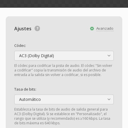
Ajustes
Avanzado
Códec:
AC3 (Dolby Digital)
El códec para codificar la pista de audio. El códec "Sin volver
a codificar" copia la transmisión de audio del archivo de
entrada a la salida sin volver a codificar, si es posible.
Tasa de bits:
Automático
Establezca la tasa de bits de audio de salida general para
AC3 (Dolby Digital). Si se establece en "Personalizado", el
rango que se utiliza (y recomendado) es ≥160 kbps. La tasa
de bits máxima es 640 kbps.