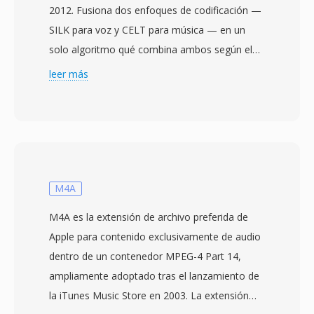
2012. Fusiona dos enfoques de codificación —
SILK para voz y CELT para música — en un
solo algoritmo qué combina ambos según el
tipo de contenido y la tasa de bits. Esté diseño
leer más
híbrido permite a Opus superar a
prácticamente cualquier otro códec en una
amplía gama de usos: voz de baja latencia a 6
kbps, música de alta fidelidad a 128 kbps, y
todo lo intermedio. Soporta tasas de bits de 6
a 510 kbps, frecuencias de muestreo de hasta
M4A
48 kHz y tamaños de trama tan pequeños
M4A es la extensión de archivo preferida de
como 2.5 ms, otorgandole la latencia
Apple para contenido exclusivamente de audio
algoritmica más baja de cualquier códec de
dentro de un contenedor MPEG-4 Part 14,
audio convencional. Tres ventajas hacen qué
ampliamente adoptado tras el lanzamiento de
Opus resulte especialmente atractivo. Es
la iTunes Music Store en 2003. La extensión
completamente libre de regalías y de código