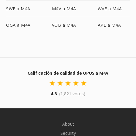
SWF a M4A
M4V a M4A
WVE a M4A
OGA a M4A
VOB a M4A
APE a M4A
Calificación de calidad de OPUS a M4A
4.8
(1,821 votos)
About
Security