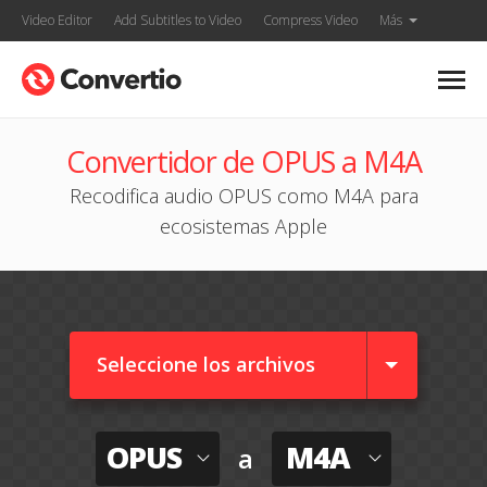
Video Editor
Add Subtitles to Video
Compress Video
Más
Convertidor de OPUS a M4A
Recodifica audio OPUS como M4A para
ecosistemas Apple
Seleccione los archivos
OPUS
M4A
a