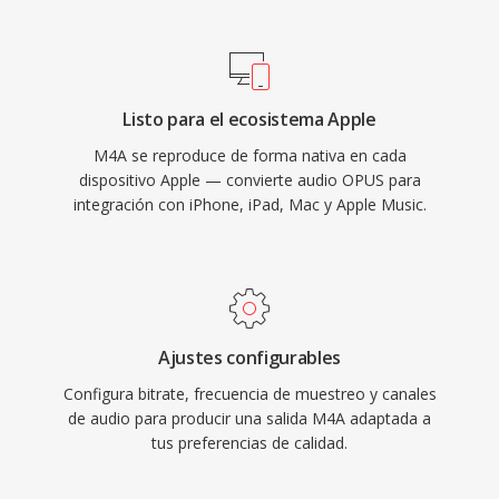
ecosistema de Apple es fluida — iTunes, Apple
Music, iPhone, iPad y macOS manejan M4A de
forma nativa — mientras qué el soporte de
terceros abarca VLC, foobar2000, Android y la
Listo para el ecosistema Apple
mayoría de los sistemas de
M4A se reproduce de forma nativa en cada
infoentretenimiento de automoviles. Tres
dispositivo Apple — convierte audio OPUS para
beneficios tangibles definen el formato:
integración con iPhone, iPad, Mac y Apple Music.
eficiencia de codificación superior sobre
códecs con pérdida más antiguos, metadatos
enriquecidos a través de la estructura de
atomos MP4 (caratulas, capítulos, letras), y
flexibilidad de doble modo qué atiende tanto
Ajustes configurables
flujos de trabajo con pérdida como sin pérdida.
Configura bitrate, frecuencia de muestreo y canales
de audio para producir una salida M4A adaptada a
tus preferencias de calidad.