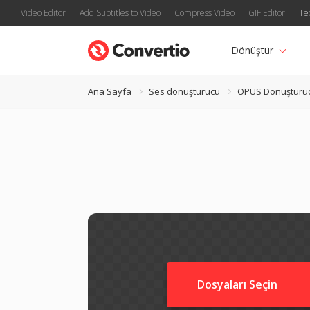
Video Editor
Add Subtitles to Video
Compress Video
GIF Editor
Te
Dönüştür
Ana Sayfa
Ses dönüştürücü
OPUS Dönüştürü
Dosyaları Seçin