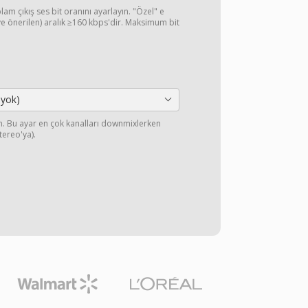
lam çıkış ses bit oranını ayarlayın. "Özel" e
 (ve önerilen) aralık ≥160 kbps'dir. Maksimum bit
 yok)
yın. Bu ayar en çok kanalları downmixlerken
stereo'ya).