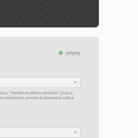
Gelişmiş
özücü. "Yeniden kodlama olmadan" çözücü,
ışını mümkünse yeniden kodlamadan çıktıya