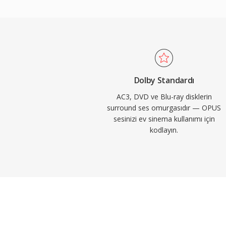
diyalog netliğini mükemmel şekilde korur v
televizyon içerikleri için idealdir. Alıcılar, 
kutularda yaygın donanım dekoder desteği,
tüketici elektroniği altyapısında güvenilir 
sağlar.
Dolby Standardı
AC3, DVD ve Blu-ray disklerin
surround ses omurgasıdır — OPUS
sesinizi ev sinema kullanımı için
kodlayın.