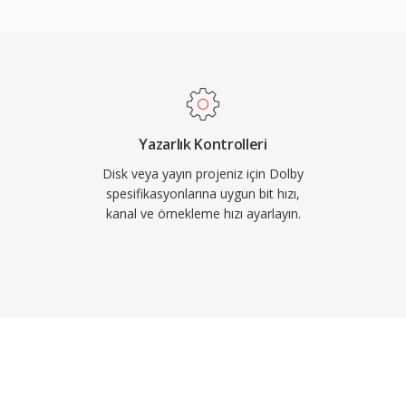
e bu özellik film ve
televizyonlar ve set üstü
 AC3 sesin geniş bir
biçimde oynatılmasını
Yazarlık Kontrolleri
Disk veya yayın projeniz için Dolby
spesifikasyonlarına uygun bit hızı,
kanal ve örnekleme hızı ayarlayın.