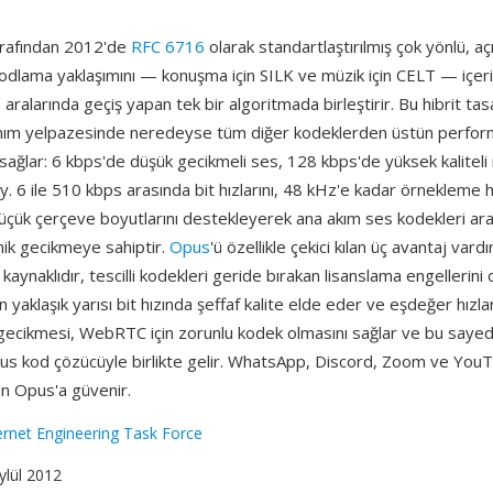
arafından 2012'de
RFC 6716
olarak standartlaştırılmış çok yönlü, aç
 kodlama yaklaşımını — konuşma için SILK ve müzik için CELT — içer
e aralarında geçiş yapan tek bir algoritmada birleştirir. Bu hibrit t
lanım yelpazesinde neredeyse tüm diğer kodeklerden üstün perfo
ağlar: 6 kbps'de düşük gecikmeli ses, 128 kbps'de yüksek kaliteli
y. 6 ile 510 kbps arasında bit hızlarını, 48 kHz'e kadar örnekleme hı
üçük çerçeve boyutlarını destekleyerek ana akım ses kodekleri ar
mik gecikmeye sahiptir.
Opus
'ü özellikle çekici kılan üç avantaj va
k kaynaklıdır, tescilli kodekleri geride bırakan lisanslama engellerini
ün yaklaşık yarısı bit hızında şeffaf kalite elde eder ve eşdeğer hızl
gecikmesi, WebRTC için zorunlu kodek olmasını sağlar ve bu say
Opus kod çözücüyle birlikte gelir. WhatsApp, Discord, Zoom ve Yo
in Opus'a güvenir.
ernet Engineering Task Force
Eylül 2012