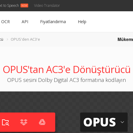
xt to Speech
Video Translator
OCR
API
Fiyatlandırma
Help
Mükem
cü
OPUS'den AC3'e
OPUS'tan AC3'e Dönüştürücü
OPUS sesini Dolby Digital AC3 formatına kodlayın
OPUS