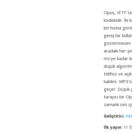
Opus, IETF t
kodekidir. İki
bit hızına gör
geniş bir kul
göstermesini s
aradaki her şe
ms'ye kadar k
düşük algorit
telifsiz ve açı
kaldırır. MP3'
geçer. Düşük 
tarayıcı bir 
zamanlı ses iç
Geliştirici
:
Int
İlk yayın
: 11 