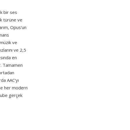
ık bir ses
ik türüne ve
asarım, Opus'un
rmans
 müzik ve
zlarını ve 2,5
asında en
rdır. Tamamen
 ortadan
arda AAC'yı
ede her modern
uTube gerçek