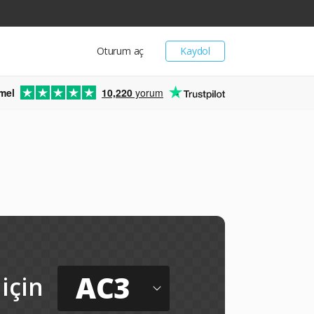
Oturum aç
Kaydol
mel
10,220
yorum
AC3
için