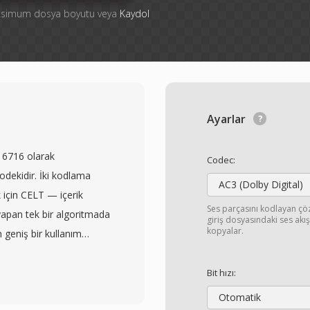
aksimum dosya boyutu veya
Kaydol
Ayarlar
 6716 olarak
Codec:
kodekidir. İki kodlama
AC3 (Dolby Digital)
 için CELT — içerik
Ses parçasını kodlayan ç
 yapan tek bir algoritmada
giriş dosyasındaki ses ak
kopyalar.
n geniş bir kullanım
erden üstün performans
k gecikmeli ses, 128
Bit hızı:
aki her şey. 6 ile 510
Otomatik