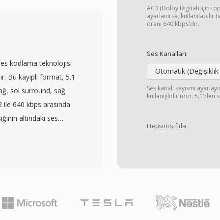
e kadar örnekleme
AC3 (Dolby Digital) için top
erçeve boyutlarını
ayarlanırsa, kullanılabilir
oranı 640 kbps'dir.
ında en düşük algoritmik
çekici kılan üç avantaj
Ses Kanalları:
 tescilli kodekleri geride
ses kodlama teknolojisi
ldırır. MP3&#039;ün
Otomatik (Değişiklik
ır. Bu kayıplı format, 5.1
de eder ve eşdeğer hızlarda
Ses kanalı sayısını ayarla
ağ, sol surround, sağ
kullanışlıdır (örn. 5,1'den 
bRTC için zorunlu kodek
2 ile 640 kbps arasında
arayıcı bir Opus kod
şiğinin altındaki ses
ord, Zoom ve YouTube
Hepsini sıfırla
madan kompakt dosyalar
nir.
ık kosinüs dönüşümü
standardı haline gelmiş
nları (ATSC) ve akış
dır. Başlıca avantajı,
rine taşıyan çok kanallı
merkez kanalı sayesinde