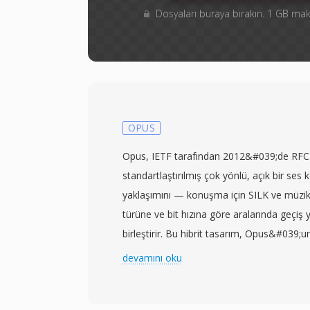
Dosyaları buraya bırakın. 1 GB m
OPUS
Opus, IETF tarafından 2012&#039;de RFC
standartlaştırılmış çok yönlü, açık bir ses 
yaklaşımını — konuşma için SILK ve müzik
türüne ve bit hızına göre aralarında geçiş
birleştirir. Bu hibrit tasarım, Opus&#039;u
yelpazesinde neredeyse tüm diğer kodekl
devamını oku
göstermesini sağlar: 6 kbps&#039;de düşü
kbps&#039;de yüksek kaliteli müzik ve arad