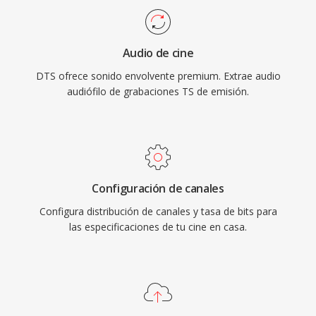
amplio soporte de códecs hacen qué TS sea
consolas de videojuegos y sistemas de
igualmente útil en cadenas de difusion en vivo
infoentretenimiento automotriz, junto con una
y flujos de trabajo de grabación basados en
Audio de cine
ocultacion de errores robusta qué enmascara
archivos.
DTS ofrece sonido envolvente premium. Extrae audio
fallas menores en discos o transmisiones. Para
audiófilo de grabaciones TS de emisión.
quienes trabajan con contenido de sonido
envolvente destinado a medios fisicos o
streaming de alta gama, DTS ofrece un camino
probado desde la mezcla de estudio hasta la
sala de estar.
Configuración de canales
Configura distribución de canales y tasa de bits para
las especificaciones de tu cine en casa.