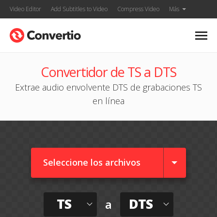
Video Editor
Add Subtitles to Video
Compress Video
Más
Convertidor de TS a DTS
Extrae audio envolvente DTS de grabaciones TS
en línea
Seleccione los archivos
TS
DTS
a