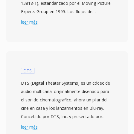
13818-1), estandarizado por el Moving Picture
Experts Group en 1995. Los flujos de
transporte están diseñados para entornos de
leer más
comunicación y almacenamiento dónde la
pérdida o corrupcion de datos es posible,
como la televisión por difusion, la transmision
por satelite y el streaming por red. El formato
divide el contenido en paquetes de tamaño fijo
de 188 bytes, cada uno con una cabecera de 4
DTS
bytes con información de sincronizacion,
DTS (Digital Theater Systems) es un códec de
indicacion de error e identificacion de flujo.
audio multicanal originalmente diseñado para
Está estructura de paquetes permite a los
el sonido cinematografico, ahora un pilar del
receptores resincronizarse rápidamente
cine en casa y los lanzamientos en Blu-ray.
después de interrupciones de señal, una
Concebido por DTS, Inc. y presentado por
capacidad critica para la entrega de difusion en
primera vez en cines junto con la película
leer más
tiempo real qué distingue a los flujos de
Jurassic Park de 1993, la tecnología ofrece