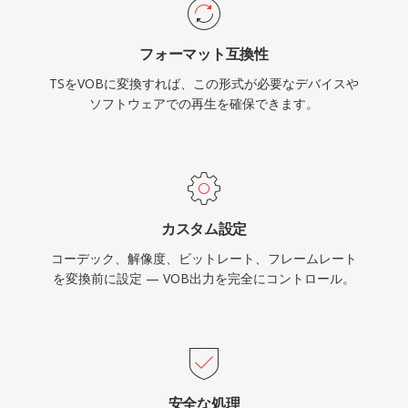
レートでサポートしています。映像、マルチトラ
ックオーディオ、字幕、ナビゲーションを単一の
フォーマット互換性
プログラムストリームに統合することで、VOB
TSをVOBに変換すれば、この形式が必要なデバイスや
はコンシューマー向け映画配信の完全なソリュー
ソフトウェアでの再生を確保できます。
ションとなりました。ストリーミングや新しいデ
ィスクフォーマットが新規コンテンツではDVD
に取って代わりましたが、VOBは既存のDVDコ
ンテンツの膨大なライブラリへのアクセスに引き
続き非常に重要です。
カスタム設定
コーデック、解像度、ビットレート、フレームレート
を変換前に設定 — VOB出力を完全にコントロール。
安全な処理