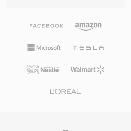
盤とし、MPEG-2映像とAC-3 (Dolby Digital)、
ビデオコーデックをサポートしますが、最も一般
DTS、MPEG-1 Layer II、またはLPCMフォーマ
的にはMPEG-2映像、H.264、またはHEVCを
ットのオーディオを多重化して格納します。音声
AAC、AC-3、またはMPEGオーディオとともに格
と映像以外に、VOBファイルはビットマップオ
納します。TSは世界中のデジタルテレビ配信の
ーバーレイとしてのDVD字幕ストリーム、メニ
基盤であり、DVB、ATSC、ISDB放送規格のほ
ューインタラクション用のナビゲーションデー
か、HTTP Live Streaming (HLS) を利用するIPTV
タ、チャプターポイント情報も格納します。ファ
やOTTストリーミングサービスにも使用されて
イルはDVDディスクのVIDEO_TSディレクトリに
います。耐障害性、標準化された構造、幅広いコ
置かれ、命名規則 (VTS_01_1.VOBなど) はコンテ
ーデックサポートにより、TSはライブ放送チェ
ンツのタイトルとパート構造を反映しています。
ーンにもファイルベースの録画ワークフローにも
個々のVOBファイルはUDFファイルシステム要
同様に適しています。
件に対応するため約1 GBに制限されており、よ
り長いコンテンツは複数のファイルにシームレス
にまたがります。フォーマットはNTSC
(720x480) とPAL (720x576) の両方の映像解像度
を、音声と映像の合計で最大9.8 Mbpsのビット