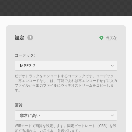
設定
高度な
コーデック:
MPEG-2
ビデオトラックをエンコードするコーデックです。コーデック
「再エンコードなし」は、可能であれば再エンコードせずに入力
ファイルから出力ファイルにヴィデオストリームをコピーしま
す。
画質:
非常に高い
VBRモードで画質を設定します。固定ビットレート（CBR）を設
定する場合は「カスタム」を選択します。