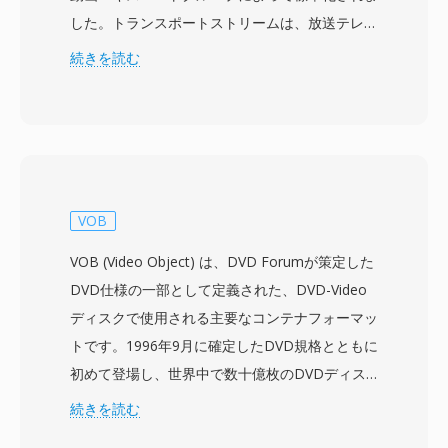
した。トランスポートストリームは、放送テレ
ビ、衛星通信、ネットワークストリーミングな
続きを読む
ど、データの損失や破損が発生し得る通信・スト
レージ環境向けに設計されています。フォーマッ
トはコンテンツを固定サイズの188バイトパケッ
トに分割し、各パケットには同期、エラー表示、
ストリーム識別情報を含む4バイトのヘッダーが
付加されています。このパケット構造により、信
VOB
号中断後に受信機が迅速に再同期でき、信頼性の
VOB (Video Object) は、DVD Forumが策定した
高いストレージメディア向けに設計されたプログ
DVD仕様の一部として定義された、DVD-Video
ラムストリームとは異なるリアルタイム放送配信
ディスクで使用される主要なコンテナフォーマッ
の重要な機能となっています。TSはProgram
トです。1996年9月に確定したDVD規格とともに
Specific Information (PSI) テーブルを使用して各
初めて登場し、世界中で数十億枚のDVDディス
プログラムの構造とコンテンツを記述し、複数の
クに使用されてきました。VOBファイルは
続きを読む
プログラムを単一のストリームに多重化できま
MPEG-2プログラムストリームフォーマットを基
す。フォーマットは事実上あらゆるオーディオ・