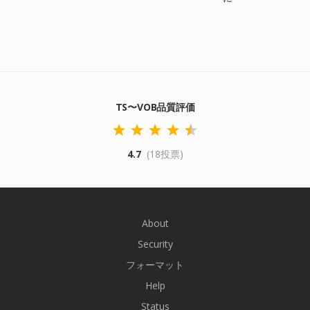
TS〜VOB品質評価
4.7
(18投票)
About
Security
フォーマット
Help
Status