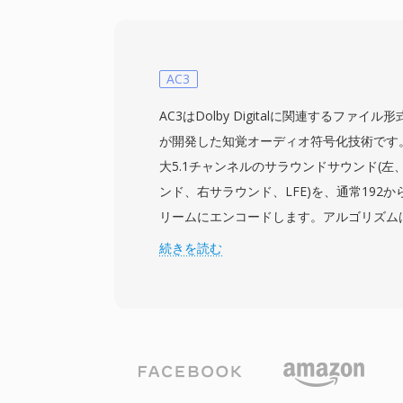
ディテールと低レベルのダイナミクスを保
ブバンドADPCMとベクトル量子化を組み
コードし、知覚的に豊かなサウンドフィー
バリアントのDTS-HD Master Audioは、
AC3
ットパーフェクトな精度のためのロスレス
AC3はDolby Digitalに関連するファイル形式で、
す。主な強みには、AVレシーバー、ゲー
が開発した知覚オーディオ符号化技術です
ォテインメントシステム全体での幅広いハ
大5.1チャンネルのサラウンドサウンド(
スクやストリームの軽微な不具合をマスク
ンド、右サラウンド、LFE)を、通常192から
含まれます。物理メディアやハイエンドス
リームにエンコードします。アルゴリズム
ウンドサウンドコンテンツを扱う方にとって
換と心理音響分析を適用し、人間の知覚閾
続きを読む
クスからリビングルームまでの実績ある経
を破棄することで、明らかな品質損失なく
生成します。AC3はDVD-Videoの必須オー
rayディスク、デジタルテレビ放送(ATSC
く使用されています。主な利点はマルチチ
で、映画のような空間オーディオをホーム
らします。また、専用のセンターチャンネ