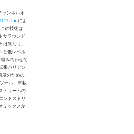
ルチチャンネルオ
DTS, Inc.
によ
たこの技術は、
ートサラウンド
とは異なり、
ルと低レベル
を組み合わせて
拡張バリアン
な精度のための
ンソール、車載
ストリームの
エンドストリ
オミックスか