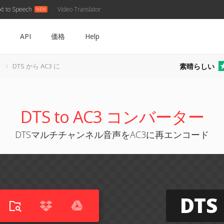
xt to Speech
Video Translator
API
価格
Help
素晴らしい
DTS から AC3 に
DTS to AC3 コンバーター
DTSマルチチャンネル音声をAC3に再エンコード
DTS