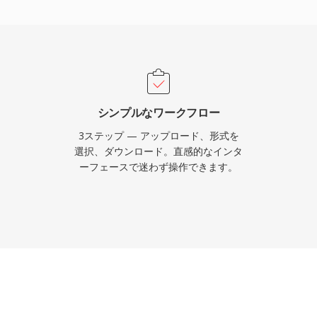
ンツに最適です。レシー
の幅広いハードウェアデ
は膨大な数のコンシュー
。
シンプルなワークフロー
3ステップ — アップロード、形式を
選択、ダウンロード。直感的なインタ
ーフェースで迷わず操作できます。