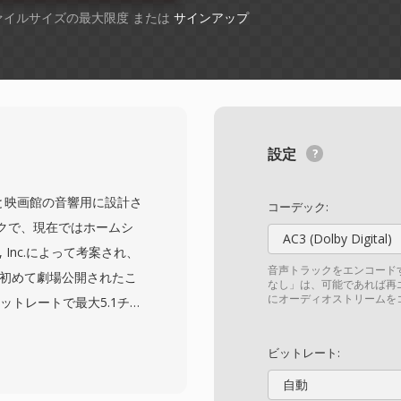
ファイルサイズの最大限度 または
サインアップ
設定
は、もともと映画館の音響用に設計さ
コーデック:
クで、現在ではホームシ
AC3 (Dolby Digital)
, Inc.によって考案され、
音声トラックをエンコード
に初めて劇場公開されたこ
なし」は、可能であれば再
にオーディオストリームを
のビットレートで最大5.1チャ
ドを提供します。積極的
ックとは異なり、DTS
ビットレート:
り当て、より繊細な空間
自動