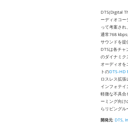
DTS(Digi
ーディオコーデ
って考案され
通常768 k
サウンドを提
DTSは各チ
のダイナミク
オーディオを
トの
DTS-HD M
ロスレス拡張
インフォテイ
軽微な不具合
ーミング向け
らリビングル
開発元
:
DTS, In