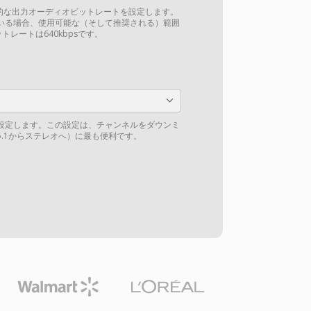
al)の全体的な出力オーディオビットレートを設定します。
いる場合、使用可能な（そして推奨される）範囲
ットレートは640kbpsです。
設定します。この設定は、チャンネルをダウンミ
.1からステレオへ）に最も便利です。