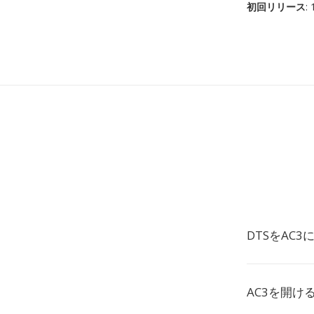
初回リリース
:
DTSをAC
AC3を開け