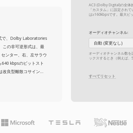
存します。この形式はサ
AC3 (Dolby Digit
合わせてオーディオをエン
「カスタム」に設定されて
は≥160kbpsです。最大ビ
ルドを生成します。拡張
24ビット/192 kHzまでのビ
オーディオチャンネル:
拡張レイヤーを追加しま
Dolby Laboratories
ムコンソール、車載インフ
自動 (変更なし)
。この非可逆形式は、最
ードウェア採用と、ディ
オーディオチャンネル数を
左、センター、右、左サラウ
ックスするとき（例えば、5
する堅牢なエラー隠蔽が
640 kbpsのビットスト
トリーミング向けのサラ
は改良型離散コサイン変
、DTSはスタジオミッ
すべてリセット
値以下のオーディオ情報
路を提供します。
コンパクトなファイルを
ディオ規格となり、Blu-
)、ストリーミング配信で広
ャンネルサラウンド機能
シアターシステムにもた
ルにより優れたダイアロ