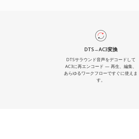
グの明瞭さを維持し、映画やテレビコンテ
バー、テレビ、セットトップボックスなど
コーダーサポートにより、AC3オーディオ
マエレクトロニクスで確実に再生されます
DTS→AC3変換
DTSサラウンド音声をデコードして
AC3に再エンコード — 再生、編集、
あらゆるワークフローですぐに使えま
す。