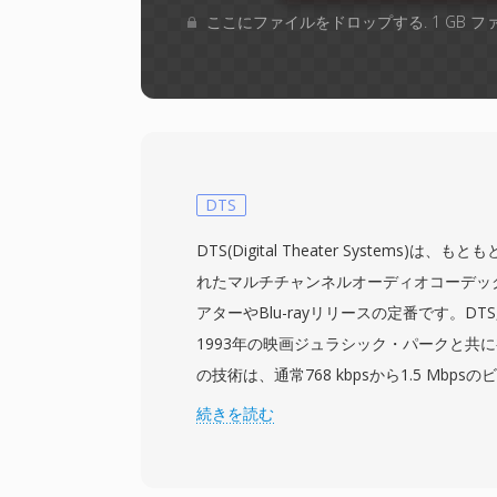
ここにファイルをドロップする. 1 GB 
DTS
DTS(Digital Theater Systems)
れたマルチチャンネルオーディオコーデッ
アターやBlu-rayリリースの定番です。DTS
1993年の映画ジュラシック・パークと共
の技術は、通常768 kbpsから1.5 Mbps
ンネルのディスクリートサラウンドサウン
続きを読む
な心理音響モデリングに依存する競合コーデ
は各チャンネルにより高いデータ予算を割