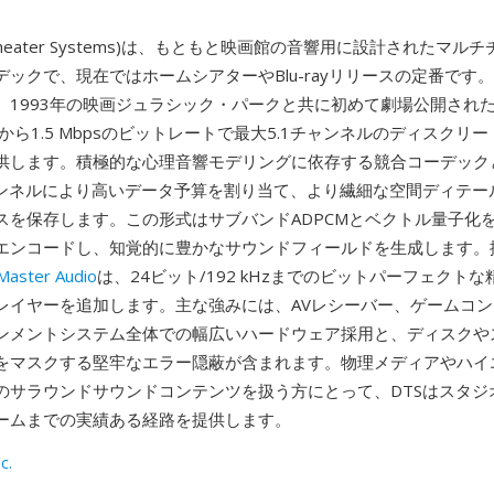
tal Theater Systems)は、もともと映画館の音響用に設計されたマ
ックで、現在ではホームシアターやBlu-rayリリースの定番です。
、1993年の映画ジュラシック・パークと共に初めて劇場公開され
bpsから1.5 Mbpsのビットレートで最大5.1チャンネルのディスクリ
供します。積極的な心理音響モデリングに依存する競合コーデック
ャンネルにより高いデータ予算を割り当て、より繊細な空間ディテー
スを保存します。この形式はサブバンドADPCMとベクトル量子化
エンコードし、知覚的に豊かなサウンドフィールドを生成します。
aster Audio
は、24ビット/192 kHzまでのビットパーフェクト
レイヤーを追加します。主な強みには、AVレシーバー、ゲームコ
ンメントシステム全体での幅広いハードウェア採用と、ディスクや
をマスクする堅牢なエラー隠蔽が含まれます。物理メディアやハイ
のサラウンドサウンドコンテンツを扱う方にとって、DTSはスタジ
ームまでの実績ある経路を提供します。
c.