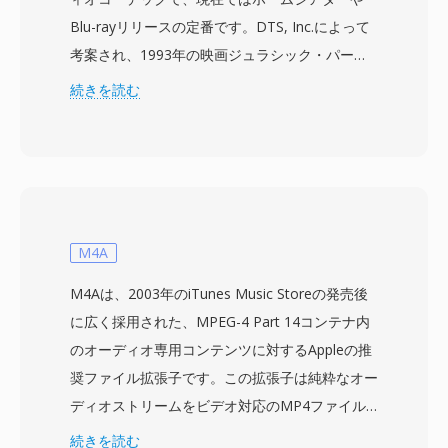
Blu-rayリリースの定番です。DTS, Inc.によって
考案され、1993年の映画ジュラシック・パーク
と共に初めて劇場公開されたこの技術は、通常
続きを読む
768 kbpsから1.5 Mbpsのビットレートで最大5.1
チャンネルのディスクリートサラウンドサウンド
を提供します。積極的な心理音響モデリングに依
存する競合コーデックとは異なり、DTSは各チャ
ンネルにより高いデータ予算を割り当て、より繊
細な空間ディテールと低レベルのダイナミクスを
M4A
保存します。この形式はサブバンドADPCMとベ
M4Aは、2003年のiTunes Music Storeの発売後
クトル量子化を組み合わせてオーディオをエンコ
に広く採用された、MPEG-4 Part 14コンテナ内
ードし、知覚的に豊かなサウンドフィールドを生
のオーディオ専用コンテンツに対するAppleの推
成します。拡張バリアントのDTS-HD Master
奨ファイル拡張子です。この拡張子は純粋なオー
Audioは、24ビット/192 kHzまでのビットパーフ
ディオストリームをビデオ対応のMP4ファイル
ェクトな精度のためのロスレス拡張レイヤーを追
と区別し、ビデオトラックが存在しないことをプ
続きを読む
加します。主な強みには、AVレシーバー、ゲー