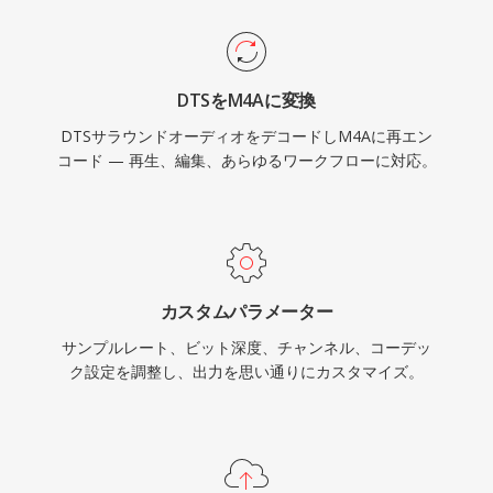
ます。3つの明確な利点がこの形式を定義します
— 旧来の非可逆コーデックに対する優れた符号
化効率、MP4アトム構造によるリッチなメタデ
DTSをM4Aに変換
ータ(アートワーク、チャプター、歌詞)、そして
DTSサラウンドオーディオをデコードしM4Aに再エン
非可逆とロスレス両方のワークフローに対応する
コード — 再生、編集、あらゆるワークフローに対応。
デュアルモードの柔軟性です。
カスタムパラメーター
サンプルレート、ビット深度、チャンネル、コーデッ
ク設定を調整し、出力を思い通りにカスタマイズ。