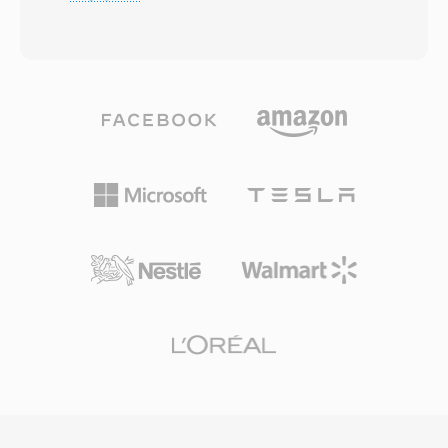
レーヤーに示します。内部的には、M4Aファイ
ムコンソール、車載インフォテインメントシステ
ルはAAC-LC(Advanced Audio Coding, Low
ム全体での幅広いハードウェア採用と、ディスク
Complexity)ビットストリームを最も一般的にラ
やストリームの軽微な不具合をマスクする堅牢な
ップしていますが、Apple Lossless(ALAC)ペイロ
エラー隠蔽が含まれます。物理メディアやハイエ
ードも同じ拡張子を使用します。AACエンコード
ンドストリーミング向けのサラウンドサウンドコ
のM4Aファイルは、改善されたスペクトル帯域
ンテンツを扱う方にとって、DTSはスタジオミッ
複製、時間的ノイズシェーピング、洗練された心
クスからリビングルームまでの実績ある経路を提
理音響モデルのおかげで、同等のビットレートで
供します。
MP3よりも優れた音質を提供します。最大96
kHzのサンプルレートと最大24ビットのビット深
度をサポートしています。Appleエコシステムと
の統合はシームレスで、iTunes、Apple Music、
iPhone、iPad、macOSがすべてM4Aをネイティ
ブに処理します。一方、VLC、foobar2000、
Android、ほとんどの車載インフォテインメント
システムもサードパーティサポートを提供してい