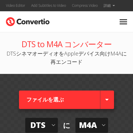
Video Editor
Add Subtitles to Video
Compress Video
詳細
DTS to M4A コンバーター
DTSシネマオーディオをAppleデバイス向けM4Aに
再エンコード
ファイルを選ぶ
DTS
M4A
に