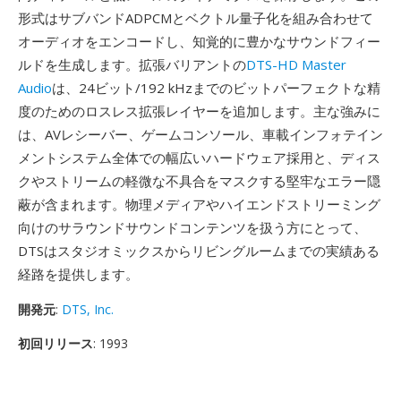
形式はサブバンドADPCMとベクトル量子化を組み合わせて
オーディオをエンコードし、知覚的に豊かなサウンドフィー
ルドを生成します。拡張バリアントの
DTS-HD Master
Audio
は、24ビット/192 kHzまでのビットパーフェクトな精
度のためのロスレス拡張レイヤーを追加します。主な強みに
は、AVレシーバー、ゲームコンソール、車載インフォテイン
メントシステム全体での幅広いハードウェア採用と、ディス
クやストリームの軽微な不具合をマスクする堅牢なエラー隠
蔽が含まれます。物理メディアやハイエンドストリーミング
向けのサラウンドサウンドコンテンツを扱う方にとって、
DTSはスタジオミックスからリビングルームまでの実績ある
経路を提供します。
開発元
:
DTS, Inc.
初回リリース
: 1993