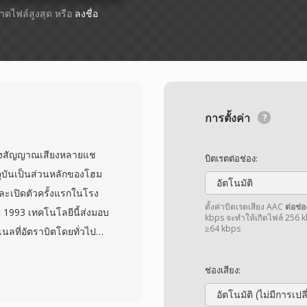
ขนาดไฟล์สูงสุด หรือ
ลงชื่อ
การตั้งค่า
ปลงสัญญาณเสียงหลายแช
บิตเรตต่อช่อง:
ุบันเป็นส่วนหลักของโฮม
อัตโนมัติ
และเปิดตัวครั้งแรกในโรง
ตั้งค่าบิตเรตเสียง AAC
ต่อช่อ
ี 1993 เทคโนโลยีนี้ส่งมอบ
kbps จะทำให้เกิดไฟล์ 256 k
≥64 kbps
เนลที่อัตราบิตโดยทั่วไป
ปลงสัญญาณคู่แข่งที่พึ่งพา
น DTS จัดสรรงบประมาณ
ช่องเสียง:
อียดเชิงพื้นที่และไดนามิ
อัตโนมัติ (ไม่มีการเป