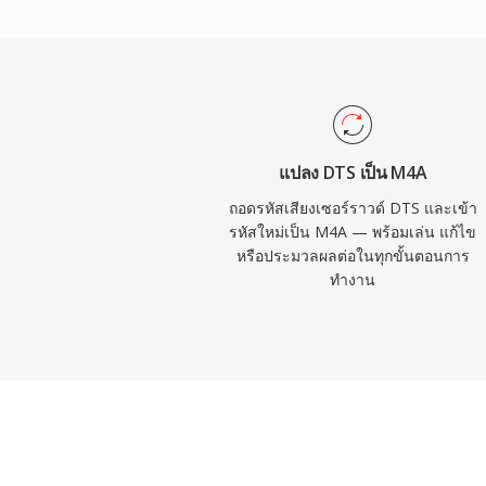
รองรับจากบุคคลที่สามครอบคลุม VLC, foob
ระบบข้อมูลบันเทิงในรถยนต์ส่วนใหญ่ ข้อดี
นี้: ประสิทธิภาพการเข้ารหัสที่เหนือกว่าตั
ข้อมูลรุ่นเก่า เมตาดาต้าที่หลากหลายผ่านโ
ปก บท เนื้อเพลง) และความยืดหยุ่นแบบสองโหม
เวิร์กโฟลว์แบบสูญเสียและไม่สูญเสียข้อมูล
แปลง DTS เป็น M4A
ถอดรหัสเสียงเซอร์ราวด์ DTS และเข้า
รหัสใหม่เป็น M4A — พร้อมเล่น แก้ไข
หรือประมวลผลต่อในทุกขั้นตอนการ
ทำงาน