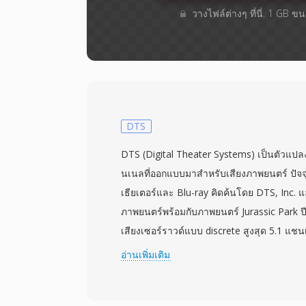
วางไฟล์ต่างๆ​ ที่นี่. 1 GB 
DTS
DTS (Digital Theater Systems) เป็นตัวแ
นเนลที่ออกแบบมาสำหรับเสียงภาพยนตร์ ปัจจ
เธียเตอร์และ Blu-ray คิดค้นโดย DTS, Inc. 
ภาพยนตร์พร้อมกับภาพยนตร์ Jurassic Park ป
เสียงเซอร์ราวด์แบบ discrete สูงสุด 5.1 แชน
ระหว่าง 768 kbps ถึง 1.5 Mbps ต่างจากตัวแ
อ่านเพิ่มเติม
การสร้างแบบจำลองจิตอะคูสติกแบบเข้มข้
ข้อมูลที่สูงกว่าให้แต่ละแชนเนล รักษารายละเ