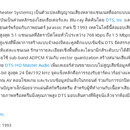
 Theater Systems) เป็นตัวแปลงสัญญาณเสียงหลายแชนเนลที่ออกแบบม
ุบันเป็นส่วนหลักของโฮมเธียเตอร์และ Blu-ray คิดค้นโดย
DTS, Inc.
และ
ตร์พร้อมกับภาพยนตร์ Jurassic Park ปี 1993 เทคโนโลยีนี้ส่งมอบเสี
สูงสุด 5.1 แชนเนลที่อัตราบิตโดยทั่วไประหว่าง 768 kbps ถึง 1.5 Mbps
่แข่งที่พึ่งพาการสร้างแบบจำลองจิตอะคูสติกแบบเข้มข้น DTS จัดสร
าให้แต่ละแชนเนล รักษารายละเอียดเชิงพื้นที่และไดนามิกส์ระดับเบาได้ดียิ่
ดยใช้ sub-band ADPCM ร่วมกับ vector quantization สร้างสนามเสียงที่ร
ยาย
DTS-HD Master Audio
เพิ่มเลเยอร์ส่วนขยายแบบไม่สูญเสียข้อมู
r-bit สูงสุด 24 บิต/192 kHz จุดแข็งหลักคือการรองรับฮาร์ดแวร์อย่าง
ญาณ AV คอนโซลเกม และระบบข้อมูลบันเทิงในรถยนต์ ร่วมกับการปกปิดข
่อนปัญหาเล็กน้อยจากแผ่นดิสก์หรือสตรีม สำหรับผู้ที่ทำงานกับเนื้อหาเสีย
ายภาพหรือสตรีมมิ่งคุณภาพสูง DTS มอบเส้นทางที่พิสูจน์แล้วจากห้องมิก
nc.
: 1993