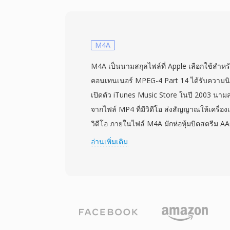
กส์ระดับเบาได้ดียิ่งขึ้น รูปแบบนี้เข้ารหัส
ร่วมกับ vector quantization สร้างสนามเสียงที่
ขยาย DTS-HD Master Audio เพิ่มเลเยอร์ส่
ข้อมูลสำหรับความแม่นยำ bit-for-bit สูงสุด 
M4A
หลักคือการรองรับฮาร์ดแวร์อย่างแพร่หลายใ
M4A เป็นนามสกุลไฟล์ที่ Apple เลือกใช้สำหรั
คอนโซลเกม และระบบข้อมูลบันเทิงในรถยนต์ 
คอนเทนเนอร์ MPEG-4 Part 14 ได้รับความน
พลาดที่แข็งแกร่งซึ่งซ่อนปัญหาเล็กน้อยจากแผ่
เปิดตัว iTunes Music Store ในปี 2003 นามส
ที่ทำงานกับเนื้อหาเสียงเซอร์ราวด์สำหรับสื่
จากไฟล์ MP4 ที่มีวิดีโอ ส่งสัญญาณให้เครื่อง
คุณภาพสูง DTS มอบเส้นทางที่พิสูจน์แล้วจากห้อ
วิดีโอ ภายในไฟล์ M4A มักห่อหุ้มบิตสตรีม 
เล่น
Coding, Low Complexity) แม้ว่า Apple Los
อ่านเพิ่มเติม
เดียวกัน ไฟล์ M4A ที่เข้ารหัสด้วย AAC ให้คุ
เรตเทียบเท่า ด้วย spectral band replication 
noise shaping และแบบจำลองจิตอะคูสติกที่ขั
ตัวอย่างสูงสุด 96 kHz และความลึกบิตสูงสุ
ระบบนิเวศ Apple เป็นไปอย่างราบรื่น — iTu
iPhone, iPad และ macOS รองรับ M4A ได้