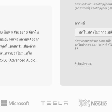
เสียงโดยใช้ sub-band ADPCM
กำหนดจำนวนช่องสัญญาณเสียง 
รับรู้ได้อย่างสมบูรณ์ รุ่น
(ดาวน์มิกซ์) ช่องสัญญาณ (เช่
วนขยายแบบไม่สูญเสีย
24 บิต/192 kHz จุดแข็ง
ความถี่:
นเครื่องรับสัญญาณ AV
บเนื้อหาเสียงอย่างเดียวใน
อัตโนมัติ (ไม่มีการเป
ร่วมกับการปกปิดข้อผิด
ิยมอย่างแพร่หลายหลังจาก
กำหนดอัตราตัวอย่างของเสียง เ
นดิสก์หรือสตรีม สำหรับผู้
ค่าไม่ต่ำกว่า 44.1 kHz เพื่อ
กุลนี้แยกสตรีมเสียงล้วน
วิกิ
อทางกายภาพหรือสตรีมมิ่ง
เล่นทราบว่าไม่มีแทร็ก
งมิกซ์ในสตูดิโอสู่ห้องนั่ง
AAC-LC (Advanced Audio
รีเซ็ตทั้งหมด
sless (ALAC) ก็ใช้นามสกุล
ณภาพเสียงดีกว่า MP3 ที่บิต
ที่ปรับปรุงแล้ว temporal
ดเกลา รองรับอัตราสุ่ม
ด 24 บิต การผสานรวมกับ
nes, Apple Music,
โดยตรง — ขณะที่การ