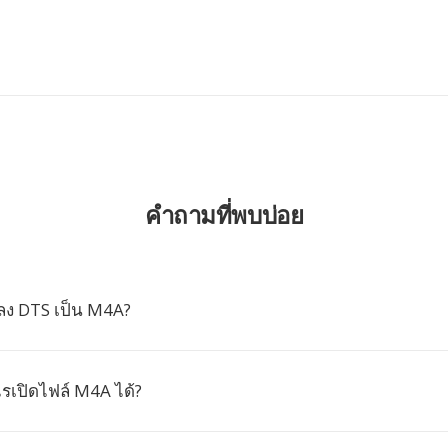
คำถามที่พบบ่อย
ลง DTS เป็น M4A?
เปิดไฟล์ M4A ได้?