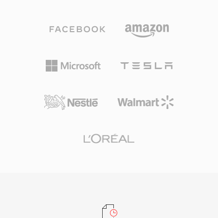
(ALAC) ก็ใช้นามสกุลเดียวกัน ไฟล์ M4A ที่เข้ารหัส
เนื้อหาเชิงพาณิชย์ในยุคแรกของสื่อออนไลน์
ด้วย AAC ให้คุณภาพเสียงดีกว่า MP3 ที่บิตเรตเทียบ
คอนเทนเนอร์จัดการสตรีมหลายสตรีมที่ซิงโครไนซ์
เท่า ด้วย spectral band replication ที่ปรับปรุงแล้ว
กัน รวมถึงวิดีโอ เสียง คำสั่งสคริปต์ และตัวบ่งชี้เม
temporal noise shaping และแบบจำลองจิตอะคู
ตาดาต้า แม้ว่า ASF จะถูกแทนที่ด้วยคอนเทนเนอร์ที่
สติกที่ขัดเกลา รองรับอัตราสุ่มตัวอย่างสูงสุด 96
ทันสมัยกว่าในหลายกรณีการใช้งาน แต่ยังคงมี
kHz และความลึกบิตสูงสุด 24 บิต การผสานรวมกับ
ความเกี่ยวข้องในระบบนิเวศสื่อ Windows รุ่นเก่า
ระบบนิเวศ Apple เป็นไปอย่างราบรื่น — iTunes,
และสภาพแวดล้อมองค์กรที่พึ่งพาโครงสร้างพื้นฐาน
Apple Music, iPhone, iPad และ macOS รองรับ
Windows Media Services
M4A ได้โดยตรง — ขณะที่การรองรับจากบุคคลที่
สามครอบคลุม VLC, foobar2000, Android และ
ระบบข้อมูลบันเทิงในรถยนต์ส่วนใหญ่ ข้อดีสาม
ประการที่กำหนดรูปแบบนี้: ประสิทธิภาพการเข้า
รหัสที่เหนือกว่าตัวแปลงสัญญาณแบบสูญเสียข้อมูล
รุ่นเก่า เมตาดาต้าที่หลากหลายผ่านโครงสร้าง
MP4 atom (ภาพปก บท เนื้อเพลง) และความ
ยืดหยุ่นแบบสองโหมดที่ให้บริการทั้งเวิร์กโฟลว์แบบ