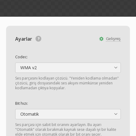
Ayarlar
Gelişmiş
Codec:
WMA v2
Ses parçasını kodlayan çözücü. "Yeniden kodlama olmadan"
çözücü, giriş dosyasındaki ses akışını mümkünse yeniden
kodlamadan çıktıya kopyalar.
Bit hızı:
Otomatik
Ses parçası için sabit bit oranını ayarlayın. Bu ayarı
"Otomatik" olarak bırakmak kaynak sese dayalı iyi bir kalite
elde etmek için otomatik olarak bir bit oranı seçer.