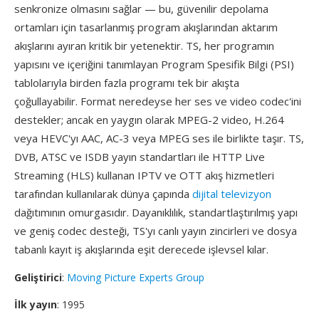
senkronize olmasını sağlar — bu, güvenilir depolama
ortamları için tasarlanmış program akışlarından aktarım
akışlarını ayıran kritik bir yetenektir. TS, her programın
yapısını ve içeriğini tanımlayan Program Spesifik Bilgi (PSI)
tablolarıyla birden fazla programı tek bir akışta
çoğullayabilir. Format neredeyse her ses ve video codec'ini
destekler; ancak en yaygın olarak MPEG-2 video, H.264
veya HEVC'yı AAC, AC-3 veya MPEG ses ile birlikte taşır. TS,
DVB, ATSC ve ISDB yayın standartları ile HTTP Live
Streaming (HLS) kullanan IPTV ve OTT akış hizmetleri
tarafından kullanılarak dünya çapında
dijital televizyon
dağıtımının omurgasıdır. Dayanıklılık, standartlaştırılmış yapı
ve geniş codec desteği, TS'yı canlı yayın zincirleri ve dosya
tabanlı kayıt iş akışlarında eşit derecede işlevsel kılar.
Geliştirici
:
Moving Picture Experts Group
İlk yayın
: 1995