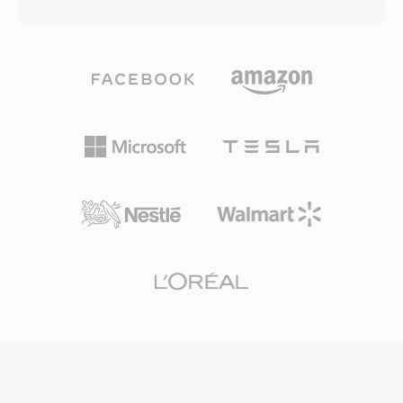
yakın kalite sunduğunu iddia ettiği algısal
Format neredeyse her ses ve video
kodlama kullanır — MP3&#039;ün
codec&#039;ini destekler; ancak en yaygın
karşılaştırılabilir sonuçlar için genellikle ihtiyaç
olarak MPEG-2 video, H.264 veya
duyduğu veri hızının yaklaşık yarısı. Kodek ailesi,
HEVC&#039;yı AAC, AC-3 veya MPEG ses ile
surround ses ve yüksek çözünürlüklü ses için
birlikte taşır. TS, DVB, ATSC ve ISDB yayın
WMA Professional, bit düzeyinde mükemmel
standartları ile HTTP Live Streaming (HLS)
arşivsel sıkıştırma için WMA Lossless ve çok
kullanan IPTV ve OTT akış hizmetleri tarafından
düşük bit hızlarında konuşma içeriği için
kullanılarak dünya çapında dijital televizyon
optimize edilmiş WMA Voice içerecek şekilde
dağıtımının omurgasıdır. Dayanıklılık,
genişlemiştir. Windows, Windows Media Player
standartlaştırılmış yapı ve geniş codec desteği,
ve Zune ekosistemleriyle derin entegrasyon,
TS&#039;yı canlı yayın zincirleri ve dosya
2000&#039;li yıllar boyunca WMA&#039;ya
tabanlı kayıt iş akışlarında eşit derecede işlevsel
güçlü bir dağıtım avantajı sağlamıştır ve dijital
kılar.
haklar yönetimi (DRM) desteği onu dönemin
çevrimiçi müzik mağazaları için cazip kılmıştır.
Kodlama ve kod çözme, Windows tarafından