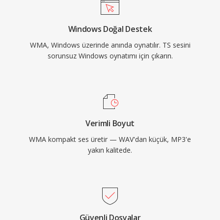
yerel olarak gerçekleştirilir ve herhangi bir
Windows makinesinde oynatma için üçüncü
Windows Doğal Destek
taraf yazılım gerektirmez. FFmpeg ve
WMA, Windows üzerinde anında oynatılır. TS sesini
GStreamer gibi kütüphaneler aracılığıyla çapraz
sorunsuz Windows oynatımı için çıkarın.
platform desteği gelişmiş olsa da WMA,
Microsoft dışı cihazlarda MP3 veya AAC kadar
evrensel uyumluluğa sahip değildir. Format hâlâ
eski medya kütüphanelerinde karşımıza çıksa
da daha yeni kodekler akış ve taşınabilir
Verimli Boyut
kullanım için büyük ölçüde yerini almıştır.
WMA kompakt ses üretir — WAV'dan küçük, MP3'e
yakın kalitede.
Güvenli Dosyalar