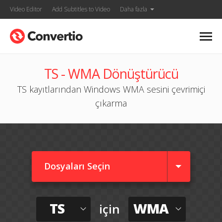
Video Editor
Add Subtitles to Video
Daha fazla
TS - WMA Dönüştürücü
TS kayıtlarından Windows WMA sesini çevrimiçi
çıkarma
Dosyaları Seçin
TS
WMA
için