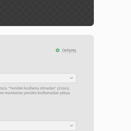
Gelişmiş
özücü. "Yeniden kodlama olmadan" çözücü,
ışını mümkünse yeniden kodlamadan çıktıya