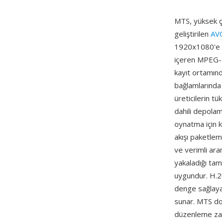
MTS, yüksek çö
geliştirilen
AV
1920x1080'e k
içeren MPEG-2 
kayıt ortamınd
bağlamlarında 
üreticilerin t
dahili depolam
oynatma için k
akışı paketlem
ve verimli ara
yakaladığı tam
uygundur. H.26
denge sağlaya
sunar. MTS do
düzenleme zama