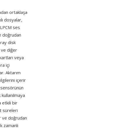
ndan ortaklaşa
ılı dosyalar,
a LPCM ses
ne doğrudan
-ray disk
 ve diğer
kartları veya
ra içi
ar. Aktarım
ilerini içerir
ra sensörünün
k kullanılmaya
etkili bir
 süreleri
ır ve doğrudan
ek zamanlı