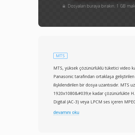
Dosyaları buraya bırakın. 1 GB m
MTS
MTS, yüksek çözünürlüklü tüketici video k
Panasonic tarafından ortaklaşa geliştirile
ilişkilendirilen bir dosya uzantısıdır. MTS uz
1920x1080&#039;e kadar çözünürlükte H.
Digital (AC-3) veya LPCM ses içeren MPEG-2
barındırır. MTS tanımlaması, AVCHD içeriğ
devamını oku
ortamından erişildiğinde kullanılır; buna k
genellikle Blu-ray disk bağlamlarında aynı