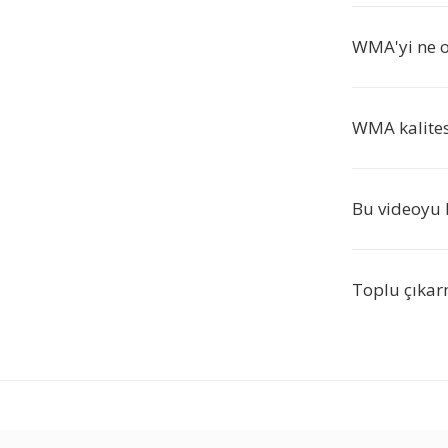
WMA'yi ne o
WMA kalitesi
Bu videoyu k
Toplu çıkar