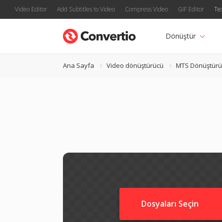
Video Editor
Add Subtitles to Video
Compress Video
GIF Editor
Te
Dönüştür
Ana Sayfa
Video dönüştürücü
MTS Dönüştürü
Dosyaları Seçin