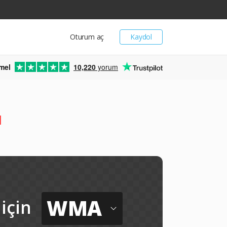
Oturum aç
Kaydol
mel
10,220
yorum
ü
WMA
için