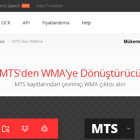
xt to Speech
Video Translator
OCR
API
Fiyatlandırma
Help
Mükem
cü
MTS'den WMA'e
MTS'den WMA'ye Dönüştürüc
MTS kayıtlarından çevrimiçi WMA çıktısı alın
MTS