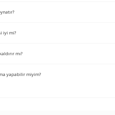
ynatır?
 iyi mi?
aldırır mı?
ma yapabilir miyim?