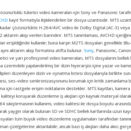
zünürlüklü tüketici video kameraları için Sony ve Panasonic tarafı
CHD
kayıt formatıyla ilişkilendirilen bir dosya uzantısıdır. MTS uzant
adar çözünürlükte H.264/AVC video ile Dolby Digital (AC-3) vey
aktarım akışı verileri barındırır. MTS tanımlaması, AVCHD içeriği
an erişildiğinde kullanılır; buna karşın M2TS dosyaları genellikle Blu
aynı aktarım akışı formatına atıfta bulunur.
Sony
, Panasonic, Canon
üketici ve yarı profesyonel video kameraları, MTS dosyalarını bellek 
a üzerindeki yapılandırılmış bir dizin hiyerarşisi içine yazar ve kame
lipleri düzenleyen dizin ve oynatma listesi dosyalarıyla birlikte sun
esi, ses-video senkronizasyonunu korumak için kritik zamanlama bilg
ma için rastgele erişim noktalarını destekler. MTS kayıtları, kame
 kaliteyi koruyarak düzenleme iş akışları için kaynak materyal olara
4 sıkıştırmasının kullanımı, video kalitesi ile dosya boyutu arasında 
rak yaygın olarak bulunan SD ve SDHC bellek kartlarında uzun kayıt
syaları tüm büyük video düzenleme uygulamaları tarafından tanın
n çizelgelerine aktarılabilir; ancak bazı iş akışları daha akıcı gerç