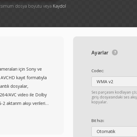
aksimum dosya boyutu veya
Kaydol
Ayarlar
ameraları için Sony ve
Codec:
n AVCHD kayıt formatıyla
WMA v2
antılı dosyalar,
Ses parçasını kodlayan ç
264/AVC video ile Dolby
giriş dosyasındaki ses ak
kopyalar.
 aktarım akışı verileri
ine doğrudan kayıt
arşın M2TS dosyaları
Bit hızı:
 aktarım akışı formatına
Otomatik