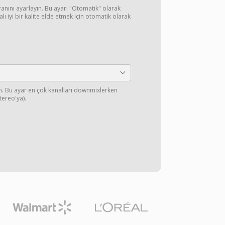
oranını ayarlayın. Bu ayarı "Otomatik" olarak
ı iyi bir kalite elde etmek için otomatik olarak
yın. Bu ayar en çok kanalları downmixlerken
stereo'ya).