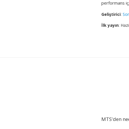
performans iç
Geliştirici
:
So
İlk yayın
: Haz
MTS'den ne