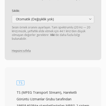
Sıklık:
Otomatik (Değişiklik yok)
Sesin örnek oranını ayarlayın. Tam spektrumlu (20 Hz — 20
kHz) müzik, şeffaflık elde etmek için 44.1 kHz'den düşük
olmayan değerler gerektirir.
Viki
'de daha fazla bilgi
bulunabilir.
Hepsini sıfırla
TS
TS (MPEG Transport Stream), Hareketli
Görüntü Uzmanlar Grubu tarafından
1995&#039;te standartlaştırılan MPEG-2 sistem