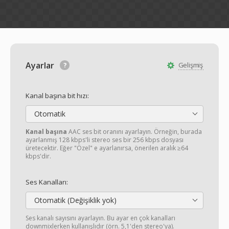
Ayarlar
Gelişmiş
Kanal başına bit hızı:
Otomatik
Kanal başına
AAC ses bit oranını ayarlayın. Örneğin, burada
ayarlanmış 128 kbps'li stereo ses bir 256 kbps dosyası
üretecektir. Eğer "Özel" e ayarlanırsa, önerilen aralık ≥64
kbps'dir.
Ses Kanalları:
Otomatik (Değişiklik yok)
Ses kanalı sayısını ayarlayın. Bu ayar en çok kanalları
downmixlerken kullanışlıdır (örn. 5,1'den stereo'ya).