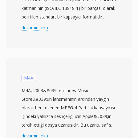
katmanının (ISO/IEC 13818-1) bir parçası olarak
belirtilen standart bir kapsayıcı formatıdır.
Aktarım akışları, yayın televizyonu, uydu iletimi
devamını oku
ve ağ akışı gibi veri kaybı veya bozulmanın olası
olduğu iletişim ve depolama ortamları için
tasarlanmıştır. Format, içeriği her biri
senkronizasyon, hata gösterimi ve akış
tanımlama bilgileri içeren 4 baytlık başlığa sahip
sabit boyutlu 188 baytlık paketlere böler. Bu
M4A
paket yapısı, alıcıların sinyal kesintilerinden
M4A, 2003&#039;te iTunes Music
sonra hızla yeniden senkronize olmasını sağlar
Store&#039;un lansmanının ardından yaygın
— bu, güvenilir depolama ortamları için
olarak benimsenen MPEG-4 Part 14 kapsayıcısı
tasarlanmış program akışlarından aktarım
içindeki yalnızca ses içeriği için Apple&#039;ın
akışlarını ayıran kritik bir yetenektir. TS, her
tercih ettiği dosya uzantısıdır. Bu uzantı, saf ses
programın yapısını ve içeriğini tanımlayan
akışlarını video destekli MP4 dosyalarından
devamını oku
Program Spesifik Bilgi (PSI) tablolarıyla birden