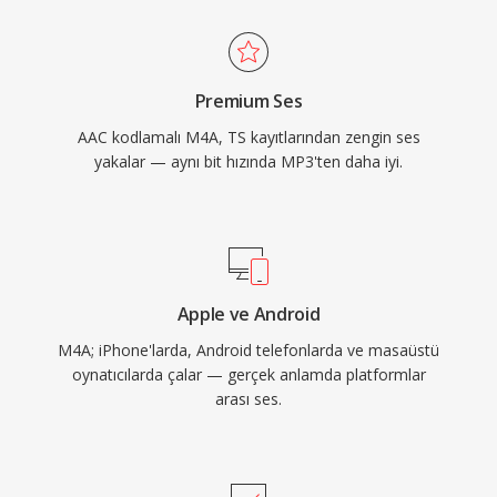
Android ve çoğu araç bilgi-eğlence sistemini
kapsar. Formatı tanımlayan üç somut avantaj:
eski kayıplı kodeklere kıyasla üstün kodlama
Premium Ses
verimliliği, MP4 atom yapısı aracılığıyla zengin
AAC kodlamalı M4A, TS kayıtlarından zengin ses
üst veri (kapak resmi, bölümler, şarkı sözleri) ve
yakalar — aynı bit hızında MP3'ten daha iyi.
hem kayıplı hem kayıpsız iş akışlarına hizmet
eden çift modlu esneklik.
Apple ve Android
M4A; iPhone'larda, Android telefonlarda ve masaüstü
oynatıcılarda çalar — gerçek anlamda platformlar
arası ses.