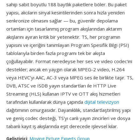
sahip sabit boyutlu 188 baytlık paketlere böler. Bu paket
yapısı, alıcıların sinyal kesintilerinden sonra hızla yeniden
senkronize olmasını sağlar — bu, güvenilir depolama
ortamları için tasarlanmış program akışlarından aktarım
akışlarını ayıran kritik bir yetenektir. TS, her programın
yapısını ve içeriğini tanımlayan Program Spesifik Bilgi (PSI)
tablolarıyla birden fazla programı tek bir akışta
çoğullayabilir. Format neredeyse her ses ve video codec'ini
destekler; ancak en yaygın olarak MPEG-2 video, H.264
veya HEVC'yı AAC, AC-3 veya MPEG ses ile birlikte taşır. TS,
DVB, ATSC ve ISDB yayın standartları ile HTTP Live
Streaming (HLS) kullanan IPTV ve OTT akış hizmetleri
tarafından kullanılarak dünya çapında
dijital televizyon
dağıtımının omurgasıdır. Dayanıklılık, standartlaştırılmış yapı
ve geniş codec desteği, TS'yı canlı yayın zincirleri ve dosya
tabanlı kayıt iş akışlarında eşit derecede işlevsel kılar.
Geliştirici
:
Moving Picture Experts Group