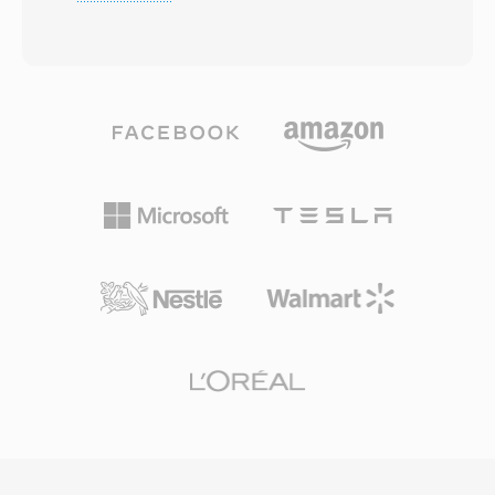
ayırarak oynatıcılara hiçbir video parçasının
fazla programı tek bir akışta çoğullayabilir.
bulunmadığını bildirir. Teknik olarak bir M4A
Format neredeyse her ses ve video
dosyası en yaygın olarak AAC-LC (Advanced
codec&#039;ini destekler; ancak en yaygın
Audio Coding, Low Complexity) bit akışını sarar,
olarak MPEG-2 video, H.264 veya
ancak Apple Lossless (ALAC) veri yükleri de aynı
HEVC&#039;yı AAC, AC-3 veya MPEG ses ile
uzantıyı kullanır. AAC kodlu M4A dosyaları,
birlikte taşır. TS, DVB, ATSC ve ISDB yayın
geliştirilmiş spektral bant replikasyonu,
standartları ile HTTP Live Streaming (HLS)
zamansal gürültü şekillendirme ve iyileştirilmiş
kullanan IPTV ve OTT akış hizmetleri tarafından
psikoakustik model sayesinde eşdeğer bit
kullanılarak dünya çapında dijital televizyon
hızlarında MP3&#039;ten daha i̇yi ses kalitesi
dağıtımının omurgasıdır. Dayanıklılık,
sunar. 96 kHz&#039;e kadar örnekleme hızları
standartlaştırılmış yapı ve geniş codec desteği,
ve 24 bit&#039;e kadar bit derinlikleri
TS&#039;yı canlı yayın zincirleri ve dosya
desteklenir. Apple ekosistemiyle entegrasyon
tabanlı kayıt iş akışlarında eşit derecede işlevsel
sorunsuzdur — iTunes, Apple Music, iPhone,
kılar.
iPad ve macOS M4A&#039;yı yerel olarak işler
— üçüncü taraf desteği işe VLC, foobar2000,