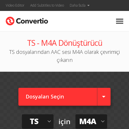
Video Editor
Add Subtitles to Video
Daha fazla
TS - M4A Dönüştürücü
TS dosyalarından AAC sesi M4A olarak çevrimiçi
çıkarın
Dosyaları Seçin
TS
M4A
için