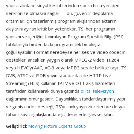
yapısı, alıcıların sinyal kesintilerinden sonra hızla yeniden
senkronize olmasını sağlar — bu, güvenilir depolama
ortamları için tasarlanmış program akışlarından aktarım
akışlarını ayıran kritik bir yetenektir. TS, her programın
yapısını ve içeriğini tanımlayan Program Spesifik Bilgi (PSI)
tablolarıyla birden fazla programı tek bir akışta
çoğullayabilir. Format neredeyse her ses ve video codec'ini
destekler; ancak en yaygın olarak MPEG-2 video, H.264
veya HEVC'yı AAC, AC-3 veya MPEG ses ile birlikte taşır. TS,
DVB, ATSC ve ISDB yayın standartları ile HTTP Live
Streaming (HLS) kullanan IPTV ve OTT akış hizmetleri
tarafından kullanılarak dünya çapında
dijital televizyon
dağıtımının omurgasıdır. Dayanıklılık, standartlaştırılmış yapı
ve geniş codec desteği, TS'yı canlı yayın zincirleri ve dosya
tabanlı kayıt iş akışlarında eşit derecede işlevsel kılar.
Geliştirici
:
Moving Picture Experts Group