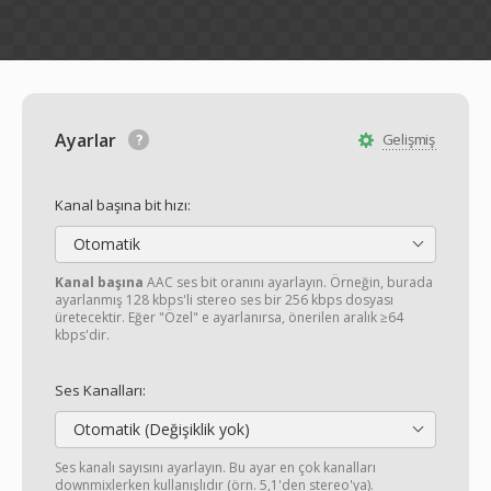
Ayarlar
Gelişmiş
Kanal başına bit hızı:
Otomatik
Kanal başına
AAC ses bit oranını ayarlayın. Örneğin, burada
ayarlanmış 128 kbps'li stereo ses bir 256 kbps dosyası
üretecektir. Eğer "Özel" e ayarlanırsa, önerilen aralık ≥64
kbps'dir.
Ses Kanalları:
Otomatik (Değişiklik yok)
Ses kanalı sayısını ayarlayın. Bu ayar en çok kanalları
downmixlerken kullanışlıdır (örn. 5,1'den stereo'ya).