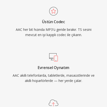
şeye uygundur. Üçüncü olarak, Apple ve diğer
firmaların geniş endüstriyel benimsemesi,
neredeyse tüm modern cihaz, tarayıcı ve
Üstün Codec
medya oynatıcının AAC içeriğini ek eklenti
AAC her bit hızında MP3'ü geride bırakır. TS sesini
gerektirmeden yerel olarak işlemesini sağlar.
mevcut en iyi kayıplı codec ile çıkarın.
Evrensel Oynatım
AAC akıllı telefonlarda, tabletlerde, masaüstlerinde ve
akıllı hoparlörlerde — her yerde çalar.