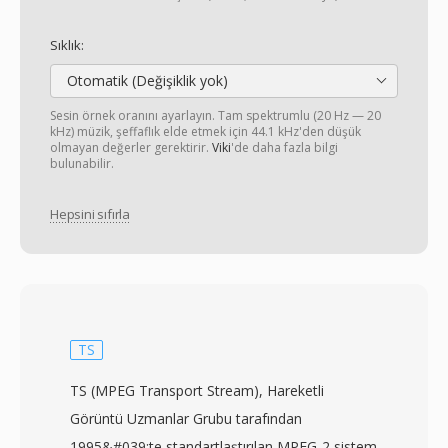
Sıklık:
Otomatik (Değişiklik yok)
Sesin örnek oranını ayarlayın. Tam spektrumlu (20 Hz — 20
kHz) müzik, şeffaflık elde etmek için 44.1 kHz'den düşük
olmayan değerler gerektirir.
Viki
'de daha fazla bilgi
bulunabilir.
Hepsini sıfırla
TS
TS (MPEG Transport Stream), Hareketli
Görüntü Uzmanlar Grubu tarafından
1995&#039;te standartlaştırılan MPEG-2 sistem