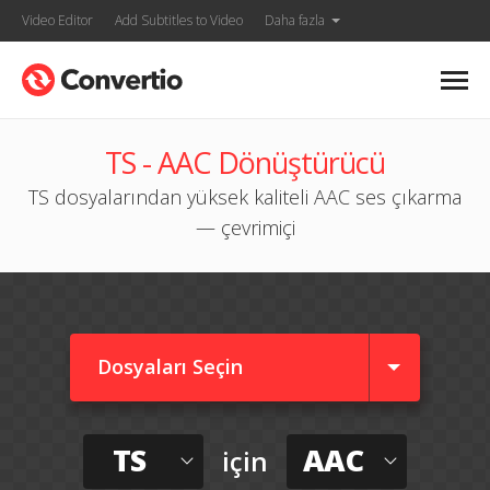
Video Editor
Add Subtitles to Video
Daha fazla
TS - AAC Dönüştürücü
TS dosyalarından yüksek kaliteli AAC ses çıkarma
— çevrimiçi
Dosyaları Seçin
TS
AAC
için