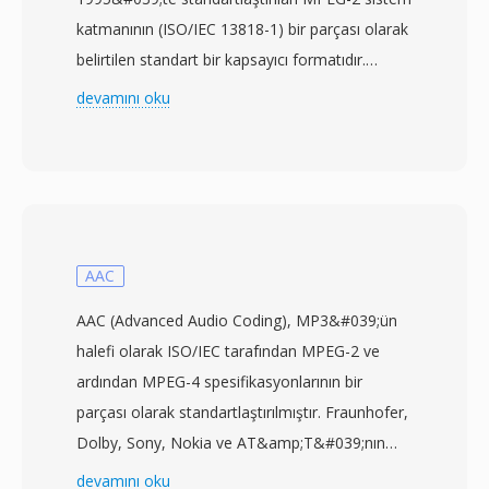
katmanının (ISO/IEC 13818-1) bir parçası olarak
belirtilen standart bir kapsayıcı formatıdır.
Aktarım akışları, yayın televizyonu, uydu iletimi
devamını oku
ve ağ akışı gibi veri kaybı veya bozulmanın olası
olduğu iletişim ve depolama ortamları için
tasarlanmıştır. Format, içeriği her biri
senkronizasyon, hata gösterimi ve akış
tanımlama bilgileri içeren 4 baytlık başlığa sahip
sabit boyutlu 188 baytlık paketlere böler. Bu
AAC
paket yapısı, alıcıların sinyal kesintilerinden
AAC (Advanced Audio Coding), MP3&#039;ün
sonra hızla yeniden senkronize olmasını sağlar
halefi olarak ISO/IEC tarafından MPEG-2 ve
— bu, güvenilir depolama ortamları için
ardından MPEG-4 spesifikasyonlarının bir
tasarlanmış program akışlarından aktarım
parçası olarak standartlaştırılmıştır. Fraunhofer,
akışlarını ayıran kritik bir yetenektir. TS, her
Dolby, Sony, Nokia ve AT&amp;T&#039;nın
programın yapısını ve içeriğini tanımlayan
ortak çalışmasıyla tasarlanan AAC, eşdeğer
devamını oku
Program Spesifik Bilgi (PSI) tablolarıyla birden