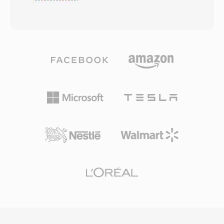
veya daha düşük bit hızlarında üstün ses kalitesi
fazla programı tek bir akışta çoğullayabilir.
sunar — 96 kbps AAC akışı genellikle algısal
Format neredeyse her ses ve video
kalite açısından 128 kbps MP3 dosyasına denk
codec&#039;ini destekler; ancak en yaygın
gelir. Kodek, gelişmiş psikoakustik modelleme
olarak MPEG-2 video, H.264 veya
ve zamansal gürültü şekillendirme ile
HEVC&#039;yı AAC, AC-3 veya MPEG ses ile
birleştirilmiş modifiye ayrık kosinüs dönüşümü
birlikte taşır. TS, DVB, ATSC ve ISDB yayın
kullanır. AAC, Apple ekosisteminin (iTunes,
standartları ile HTTP Live Streaming (HLS)
iPhone, iPad), YouTube&#039;un ve birçok akış
kullanan IPTV ve OTT akış hizmetleri tarafından
hizmetinin varsayılan ses formatı olarak
kullanılarak dünya çapında dijital televizyon
kullanılmaktadır. İlk avantajı mükemmel
dağıtımının omurgasıdır. Dayanıklılık,
sıkıştırma verimliliğidir — önemli ölçüde daha
standartlaştırılmış yapı ve geniş codec desteği,
az depolama alanı ve bant genişliği kullanarak
TS&#039;yı canlı yayın zincirleri ve dosya
yüksek kaliteli ses sunar. İkinci olarak, 8
tabanlı kayıt iş akışlarında eşit derecede işlevsel
kHz&#039;den 96 kHz&#039;e kadar
kılar.
örnekleme hızlarını ve 48 kanala kadar desteği
sayesinde sesli aramalardan surround sese her