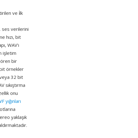
ilen ve i̇lk
s
ses verilerini
 hızı, bit
apı, WAV'ı
 işletim
gören bir
bit örnekler
 veya 32 bit
AV sıkıştırma
ellik onu
 yığınları
otlarına
ereo yaklaşık
aldırmaktadır.