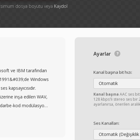
aksimum dosya boyutu veya
Kaydol
Ayarlar
soft ve IBM tarafından
Kanal başına bit hızı:
stos 1991&#039;de Windows
Otomatik
 ses kapsayıcısıdır.
Kanal başına
AAC ses bit
zerine inşa edilen WAV,
128 kbps'li stereo ses bir
ayarlanırsa, önerilen aralı
al darbe-kod modülasyonu
ği ve kanal sayısını
Bu doğrudan yapı,
Ses Kanalları:
ş ses için fiili standart
Otomatik (Değişiklik