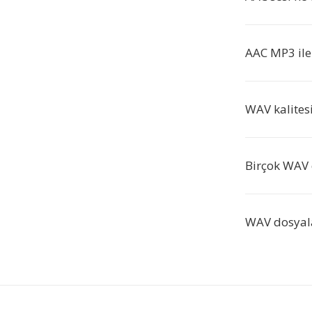
AAC MP3 ile n
WAV kalitesi
Birçok WAV d
WAV dosyal