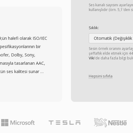
, ses editörleri ve
Ses kanalı sayısını ayarla
ak kabul gören bir
kullanışlıdır (örn. 5,1'den 
 WAV dosyaları 44,1 kHz
 profesyonel iş akışları
Sıklık:
rda 24 bit veya 32 bit
n halefi olarak ISO/IEC
Otomatik (Değişiklik
ı sıfır kayıplı
sifikasyonlarının bir
Sesin örnek oranını ayarl
ulamadığından,
şeffaflık elde etmek için 
nhofer, Dolby, Sony,
Viki
'de daha fazla bilgi bul
r temsilidir ve bu özellik
asıyla tasarlanan AAC,
ilen seçenek yapar. WAV
tün ses kalitesi sunar —
mülü üst verileri
Hepsini sıfırla
e açısından 128 kbps MP3
siyon notlarına olanak
ikoakustik modelleme ve
 bir dakikalık CD
ilmiş modifiye ayrık
ar — ve 32 bit RIFF
osisteminin (iTunes,
 kaldırmaktadır.
 akış hizmetinin
ır. İlk avantajı
mli ölçüde daha az