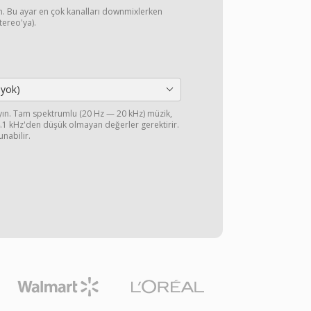
yın. Bu ayar en çok kanalları downmixlerken
stereo'ya).
 yok)
ayın. Tam spektrumlu (20 Hz — 20 kHz) müzik,
44.1 kHz'den düşük olmayan değerler gerektirir.
unabilir.