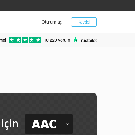
Oturum aç
Kaydol
mel
10,220
yorum
AAC
için