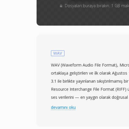
Dosyaları buraya bırakın. 1 GB m
WAV
WAV (Waveform Audio File Format), Micro
ortaklaşa geliştirilen ve i̇lk olarak Ağu
3.1 ile birlikte yayınlanan sıkıştırılmamış bir
Resource Interchange File Format (RIFF) ü
ses verilerini — en yaygın olarak doğrus
(LPCM) olarak — örnekleme hızı, bit derinli
devamını oku
tanımlayan üst verilerle birlikte depolar. 
WAV&#039;ı Windows üzerinde sıkıştırılmamı