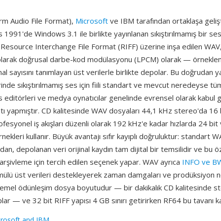
m Audio File Format),
Microsoft
ve IBM tarafından ortaklaşa geliştir
 1991'de Windows 3.1 ile birlikte yayınlanan sıkıştırılmamış bir se
. Resource Interchange File Format (RIFF) üzerine inşa edilen WAV, 
larak doğrusal darbe-kod modülasyonu (LPCM) olarak — örnekleme
anal sayısını tanımlayan üst verilerle birlikte depolar. Bu doğrudan y
de sıkıştırılmamış ses için fiili standart ve mevcut neredeyse tüm
s editörleri ve medya oynatıcılar genelinde evrensel olarak kabul 
tı yapmıştır. CD kalitesinde WAV dosyaları 44,1 kHz stereo'da 16 
rofesyonel iş akışları düzenli olarak 192 kHz'e kadar hızlarda 24 bit
nekleri kullanır. Büyük avantajı sıfır kayıplı doğruluktur: standart W
an, depolanan veri orijinal kaydın tam dijital bir temsilidir ve bu öz
arşivleme için tercih edilen seçenek yapar. WAV ayrıca
INFO ve BWF
ömülü üst verileri destekleyerek zaman damgaları ve prodüksiyon n
 Temel ödünleşim dosya boyutudur — bir dakikalık CD kalitesinde st
ar — ve 32 bit RIFF yapısı 4 GB sınırı getirirken RF64 bu tavanı k
rosoft and IBM