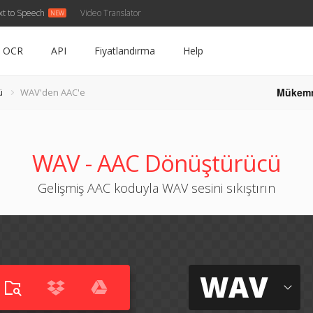
xt to Speech
Video Translator
OCR
API
Fiyatlandırma
Help
Mükem
ü
WAV'den AAC'e
WAV - AAC Dönüştürücü
Gelişmiş AAC koduyla WAV sesini sıkıştırın
WAV