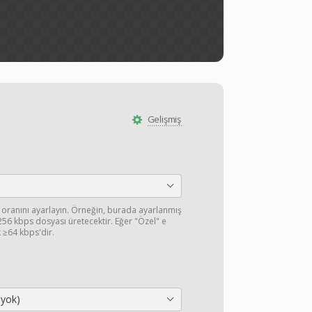
Gelişmiş
 oranını ayarlayın. Örneğin, burada ayarlanmış
 256 kbps dosyası üretecektir. Eğer "Özel" e
k ≥64 kbps'dir.
 yok)