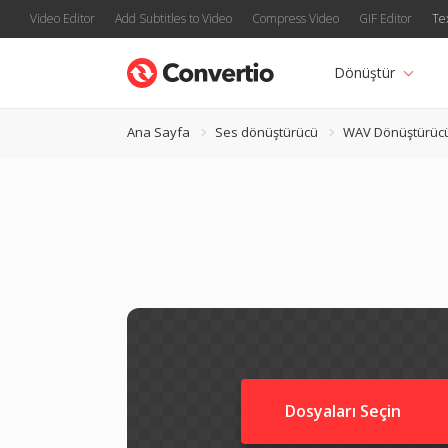
Video Editor
Add Subtitles to Video
Compress Video
GIF Editor
Te
Dönüştür
Ana Sayfa
Ses dönüştürücü
WAV Dönüştürüc
Dosyaları Seçin