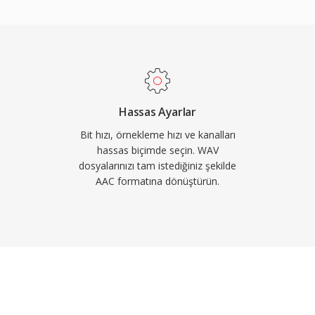
 yüksek kaliteli ses
kHz&#039;e kadar
teği sayesinde sesli
ndur. Üçüncü olarak,
el benimsemesi,
 medya oynatıcının AAC
Hassas Ayarlar
rak işlemesini sağlar.
Bit hızı, örnekleme hızı ve kanalları
hassas biçimde seçin. WAV
dosyalarınızı tam istediğiniz şekilde
AAC formatına dönüştürün.