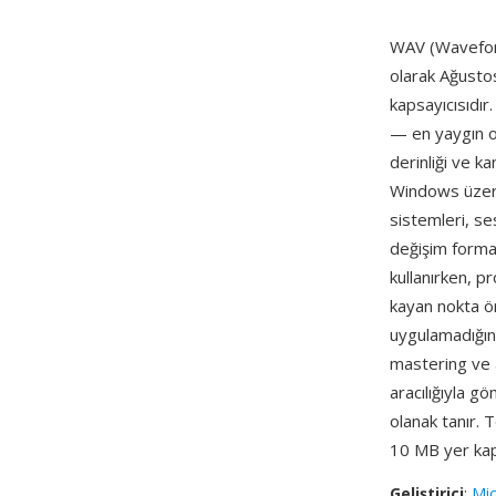
WAV (Wavefor
olarak Ağustos
kapsayıcısıdır
— en yaygın o
derinliği ve k
Windows üzerin
sistemleri, se
değişim forma
kullanırken, p
kayan nokta ör
uygulamadığınd
mastering ve 
aracılığıyla g
olanak tanır.
10 MB yer kapl
Geliştirici
:
Mic