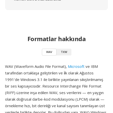
Formatlar hakkında
WAV
TXW
WAV (Waveform Audio File Format),
Microsoft
ve IBM
tarafından ortaklaşa geliştirilen ve i̇lk olarak Ağustos
1991'de Windows 3.1 ile birlikte yayınlanan sıkıştırılmamış
bir ses kapsayıcısıdır. Resource Interchange File Format
(RIFF) üzerine inşa edilen WAV, ses verilerini — en yaygın
olarak doğrusal darbe-kod modülasyonu (LPCM) olarak —
örnekleme hızı, bit derinliği ve kanal sayısını tanımlayan üst
verilerle birlikte depolar. Bu doğrudan yapı, WAV'ı Windows