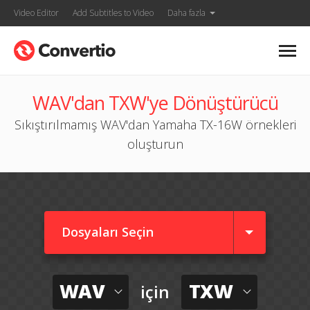
Video Editor
Add Subtitles to Video
Daha fazla
WAV'dan TXW'ye Dönüştürücü
Sıkıştırılmamış WAV'dan Yamaha TX-16W örnekleri
oluşturun
Dosyaları Seçin
WAV
TXW
için