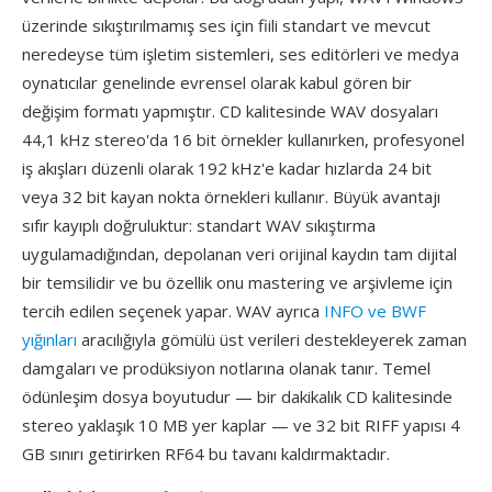
üzerinde sıkıştırılmamış ses için fiili standart ve mevcut
neredeyse tüm işletim sistemleri, ses editörleri ve medya
oynatıcılar genelinde evrensel olarak kabul gören bir
değişim formatı yapmıştır. CD kalitesinde WAV dosyaları
44,1 kHz stereo'da 16 bit örnekler kullanırken, profesyonel
iş akışları düzenli olarak 192 kHz'e kadar hızlarda 24 bit
veya 32 bit kayan nokta örnekleri kullanır. Büyük avantajı
sıfır kayıplı doğruluktur: standart WAV sıkıştırma
uygulamadığından, depolanan veri orijinal kaydın tam dijital
bir temsilidir ve bu özellik onu mastering ve arşivleme için
tercih edilen seçenek yapar. WAV ayrıca
INFO ve BWF
yığınları
aracılığıyla gömülü üst verileri destekleyerek zaman
damgaları ve prodüksiyon notlarına olanak tanır. Temel
ödünleşim dosya boyutudur — bir dakikalık CD kalitesinde
stereo yaklaşık 10 MB yer kaplar — ve 32 bit RIFF yapısı 4
GB sınırı getirirken RF64 bu tavanı kaldırmaktadır.