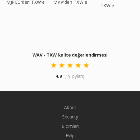
MJPEG'den TXW'e
MKV'den TXW'e
TXW'e
WAV - TXW kalite değerlendirmesi
4.9
(19 oyları)
About
Security
Biçimleri
Help