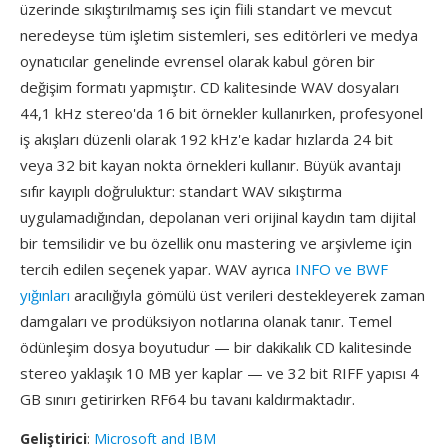
üzerinde sıkıştırılmamış ses için fiili standart ve mevcut
neredeyse tüm işletim sistemleri, ses editörleri ve medya
oynatıcılar genelinde evrensel olarak kabul gören bir
değişim formatı yapmıştır. CD kalitesinde WAV dosyaları
44,1 kHz stereo'da 16 bit örnekler kullanırken, profesyonel
iş akışları düzenli olarak 192 kHz'e kadar hızlarda 24 bit
veya 32 bit kayan nokta örnekleri kullanır. Büyük avantajı
sıfır kayıplı doğruluktur: standart WAV sıkıştırma
uygulamadığından, depolanan veri orijinal kaydın tam dijital
bir temsilidir ve bu özellik onu mastering ve arşivleme için
tercih edilen seçenek yapar. WAV ayrıca
INFO ve BWF
yığınları
aracılığıyla gömülü üst verileri destekleyerek zaman
damgaları ve prodüksiyon notlarına olanak tanır. Temel
ödünleşim dosya boyutudur — bir dakikalık CD kalitesinde
stereo yaklaşık 10 MB yer kaplar — ve 32 bit RIFF yapısı 4
GB sınırı getirirken RF64 bu tavanı kaldırmaktadır.
Geliştirici
:
Microsoft and IBM