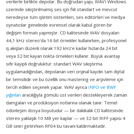
verilerle birlikte depolar. Bu doğrudan yapı, WAV'ı Windows
üzerinde sıkıştırılmamış ses için fiili standart ve mevcut
neredeyse tüm işletim sistemleri, ses editörleri ve medya
oynatıcılar genelinde evrensel olarak kabul gören bir
değişim formatı yapmıştır. CD kalitesinde WAV dosyaları
44,1 kHz stereo'da 16 bit örnekler kullanırken, profesyonel
iş akışları düzenli olarak 192 kHz'e kadar hızlarda 24 bit
veya 32 bit kayan nokta örnekleri kullanır. Büyük avantajı
sıfır kayıplı doğruluktur: standart WAV sıkıştırma
uygulamadığından, depolanan veri orijinal kaydın tam dijital
bir temsilidir ve bu özellik onu mastering ve arşivleme için
tercih edilen seçenek yapar. WAV ayrıca
INFO ve BWF
yığınları
aracılığıyla gömülü üst verileri destekleyerek zaman
damgaları ve prodüksiyon notlarına olanak tanır. Temel
ödünleşim dosya boyutudur — bir dakikalık CD kalitesinde
stereo yaklaşık 10 MB yer kaplar — ve 32 bit RIFF yapısı 4
GB sınırı getirirken RF64 bu tavanı kaldırmaktadır.