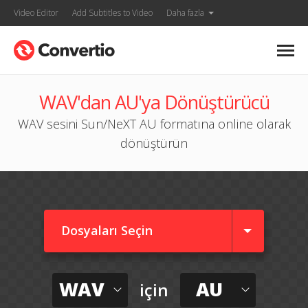
Video Editor
Add Subtitles to Video
Daha fazla
WAV'dan AU'ya Dönüştürücü
WAV sesini Sun/NeXT AU formatına online olarak
dönüştürün
Dosyaları Seçin
WAV
AU
için