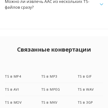
Можно ли извлечь AAC из нескольких TS-
файлов сразу?
Связанные конвертации
TS в MP4
TS в MP3
TS в GIF
TS в AVI
TS в MPEG
TS в WAV
TS в MOV
TS в MKV
TS в 3GP