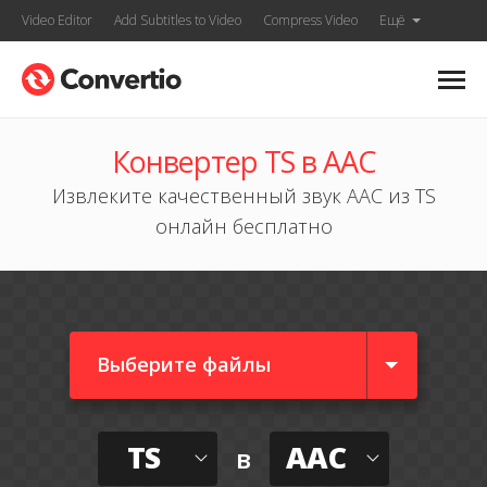
Video Editor
Add Subtitles to Video
Compress Video
Ещё
Конвертер TS в AAC
Извлеките качественный звук AAC из TS
онлайн бесплатно
Выберите файлы
TS
AAC
в