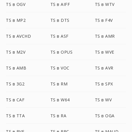
TS в OGV
TS в AIFF
TS в WTV
TS в MP2
TS в DTS
TS в F4V
TS в AVCHD
TS в ASF
TS в AMR
TS в M2V
TS в OPUS
TS в WVE
TS в AMB
TS в VOC
TS в AVR
TS в 3G2
TS в RM
TS в SPX
TS в CAF
TS в W64
TS в WV
TS в TTA
TS в RA
TS в OGA
TS в PVF
TS в PRC
TS в MAUD