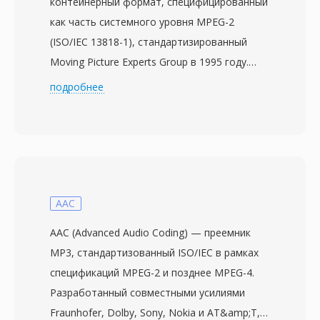
контейнерный формат, специфицированный
как часть системного уровня MPEG-2
(ISO/IEC 13818-1), стандартизированный
Moving Picture Experts Group в 1995 году.
Транспортные потоки предназначены для
подробнее
сред передачи и хранения, где возможны
потери или повреждения данных, —
телевещание, спутниковая передача и
сетевой стриминг. Формат разделяет
контент на пакеты фиксированного размера
188 байт, каждый с 4-байтным заголовком,
AAC
содержащим информацию о синхронизации,
AAC (Advanced Audio Coding) — преемник
индикации ошибок и идентификации потока.
MP3, стандартизованный ISO/IEC в рамках
Такая пакетная структура позволяет
спецификаций MPEG-2 и позднее MPEG-4.
приёмникам быстро восстанавливать
Разработанный совместными усилиями
синхронизацию после перерывов сигнала —
Fraunhofer, Dolby, Sony, Nokia и AT&amp;T,