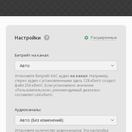
Настройки
Расширенные
Битрейт на канал:
Авто
Установите битрейт AAC аудио
на канал
. Например,
стерео аудио с установленными здесь 128 кбит/с создаст
файл 256 кбит/с. Если установлено значение
«Пользовательское», рекомендуемый диапазон
составляет ≥64 кбит/с.
Аудиоканалы:
Авто (Без изменений)
Установите количество аудиоканалов. Эта настройка