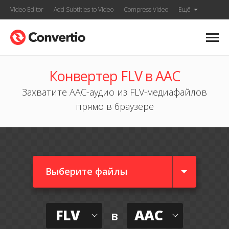
Video Editor
Add Subtitles to Video
Compress Video
Ещё
Конвертер FLV в AAC
Захватите AAC-аудио из FLV-медиафайлов
прямо в браузере
Выберите файлы
FLV
AAC
в