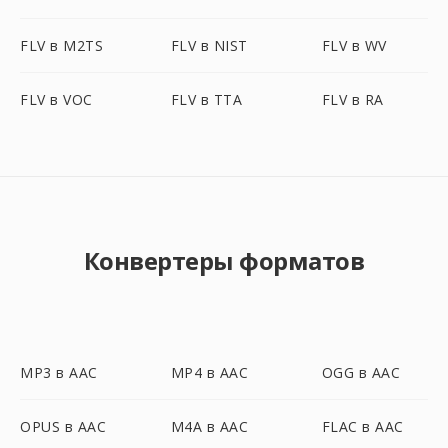
FLV в M2TS
FLV в NIST
FLV в WV
FLV в VOC
FLV в TTA
FLV в RA
Конвертеры форматов
MP3 в AAC
MP4 в AAC
OGG в AAC
OPUS в AAC
M4A в AAC
FLAC в AAC