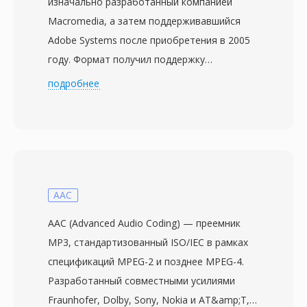
изначально разработанный компанией
Macromedia, а затем поддерживавшийся
Adobe Systems после приобретения в 2005
году. Формат получил поддержку
автономного воспроизведения с Flash
подробнее
Player 7 в 2003 году и быстро стал
доминирующим видеоформатом в вебе,
обеспечивая работу таких платформ, как
YouTube, Hulu и Vimeo в конце 2000-х. Файлы
FLV обычно содержат видео,
закодированное кодеком Sorenson Spark
AAC
или VP6, вместе со звуком MP3 или ADPCM,
AAC (Advanced Audio Coding) — преемник
упакованные в лёгкий проприетарный
MP3, стандартизованный ISO/IEC в рамках
контейнер, оптимизированный для
спецификаций MPEG-2 и позднее MPEG-4.
потоковой доставки. Главная сила FLV
Разработанный совместными усилиями
состояла в возможности обеспечить
Fraunhofer, Dolby, Sony, Nokia и AT&amp;T,