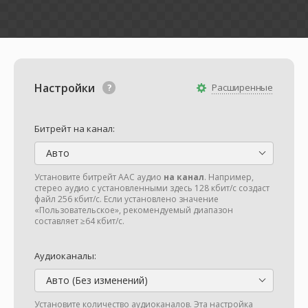
Настройки
Расширенные
Битрейт на канал:
Авто
Установите битрейт AAC аудио
на канал
. Например,
стерео аудио с установленными здесь 128 кбит/с создаст
файл 256 кбит/с. Если установлено значение
«Пользовательское», рекомендуемый диапазон
составляет ≥64 кбит/с.
Аудиоканалы:
Авто (Без изменений)
Установите количество аудиоканалов. Эта настройка