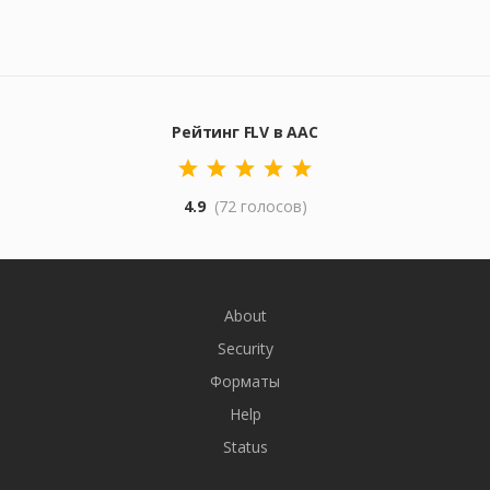
Рейтинг FLV в AAC
4.9
(72 голосов)
About
Security
Форматы
Help
Status