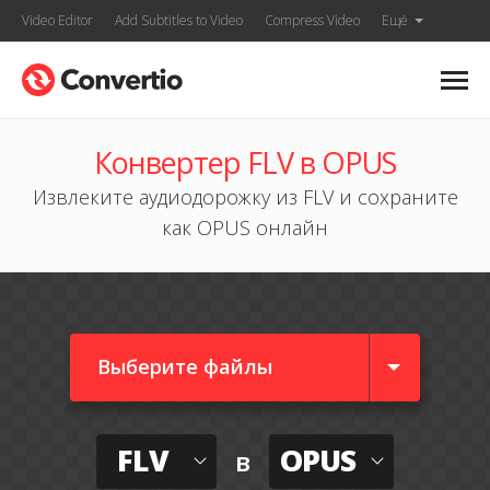
Video Editor
Add Subtitles to Video
Compress Video
Ещё
Конвертер FLV в OPUS
Извлеките аудиодорожку из FLV и сохраните
как OPUS онлайн
Выберите файлы
FLV
OPUS
в