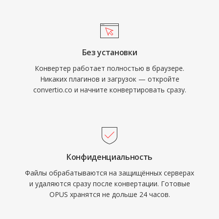
проприетарных кодеков. Он достигает
развлечений, образования и коммуникаций
прозрачного качества примерно при вдвое
в интернете. Хотя HTML5-видео и
меньшем битрейте, чем MP3, и превосходит
современные кодеки заменили Flash-
AAC при эквивалентных скоростях. А его
доставку, файлы FLV по-прежнему хранятся
Без установки
низкая задержка делает его обязательным
в бесчисленных архивах и устаревших
Конвертер работает полностью в браузере.
кодеком для WebRTC, поэтому каждый
системах.
Никаких плагинов и загрузок — откройте
современный браузер поставляется с
convertio.co и начните конвертировать сразу.
декодером Opus. WhatsApp, Discord, Zoom и
YouTube используют Opus для аудио в
реальном времени.
Конфиденциальность
Файлы обрабатываются на защищённых серверах
и удаляются сразу после конвертации. Готовые
OPUS хранятся не дольше 24 часов.