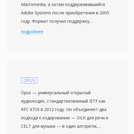
Macromedia, а затем поддерживавшийся
Adobe Systems после приобретения в 2005
году. Формат получил поддержку
автономного воспроизведения с Flash
подробнее
Player 7 в 2003 году и быстро стал
доминирующим видеоформатом в вебе,
обеспечивая работу таких платформ, как
YouTube, Hulu и Vimeo в конце 2000-х. Файлы
FLV обычно содержат видео,
закодированное кодеком Sorenson Spark
OPUS
или VP6, вместе со звуком MP3 или ADPCM,
Opus — универсальный открытый
упакованные в лёгкий проприетарный
аудиокодек, стандартизованный IETF как
контейнер, оптимизированный для
RFC 6716 в 2012 году. Он объединяет два
потоковой доставки. Главная сила FLV
подхода к кодированию — SILK для речи и
состояла в возможности обеспечить
CELT для музыки — в один алгоритм,
стабильное воспроизведение видео на