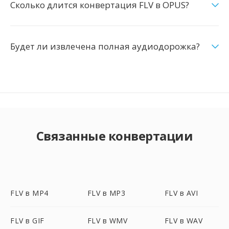
Сколько длится конвертация FLV в OPUS?
Будет ли извлечена полная аудиодорожка?
Связанные конвертации
FLV в MP4
FLV в MP3
FLV в AVI
FLV в GIF
FLV в WMV
FLV в WAV