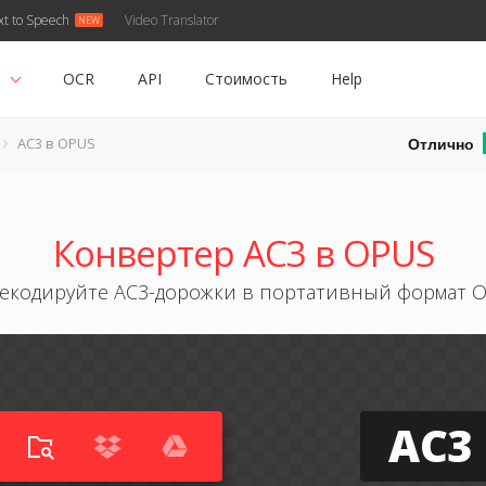
xt to Speech
Video Translator
ь
OCR
API
Стоимость
Help
Отлично
AC3 в OPUS
Конвертер AC3 в OPUS
екодируйте AC3-дорожки в портативный формат 
AC3