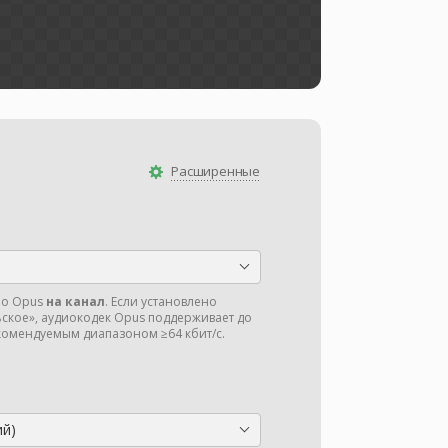
Расширенные
ио Opus
на канал
. Если установлено
ское», аудиокодек Opus поддерживает до
екомендуемым диапазоном ≥64 кбит/с.
ий)