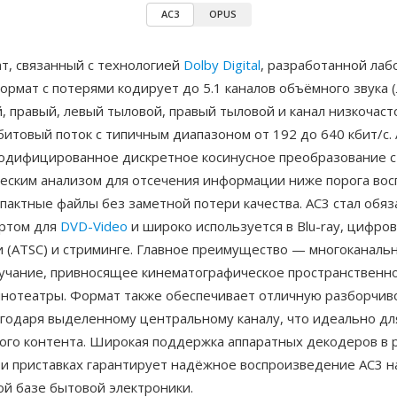
AC3
OPUS
т, связанный с технологией
Dolby Digital
, разработанной ла
формат с потерями кодирует до 5.1 каналов объёмного звука 
, правый, левый тыловой, правый тыловой и канал низкочас
битовый поток с типичным диапазоном от 192 до 640 кбит/с.
одифицированное дискретное косинусное преобразование с
ческим анализом для отсечения информации ниже порога вос
пактные файлы без заметной потери качества. AC3 стал обя
ртом для
DVD-Video
и широко используется в Blu-ray, цифро
 (ATSC) и стриминге. Главное преимущество — многоканаль
учание, привносящее кинематографическое пространственно
нотеатры. Формат также обеспечивает отличную разборчив
агодаря выделенному центральному каналу, что идеально дл
ого контента. Широкая поддержка аппаратных декодеров в 
 и приставках гарантирует надёжное воспроизведение AC3 н
ой базе бытовой электроники.