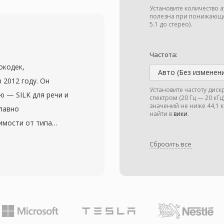
сприятия, создавая
Установите количество 
и качества. AC3 стал
полезна при понижающе
5.1 до стерео).
VD-Video и широко
евещании (ATSC) и
Частота:
многоканальное
окодек,
ематографическое
Авто (Без изменен
 2012 году. Он
кинотеатры. Формат
Установите частоту дис
ю — SILK для речи и
спектром (20 Гц — 20 кГ
чивость диалогов
значений не ниже 44,1
плавно
каналу, что идеально
найти в
вики
.
имости от типа
 Широкая поддержка
 конструкция
левизорах и
Сбросить все
ески любой другой
произведение AC3 на
: голос с низкой
 электроники.
венная музыка при 128
живаются битрейты от
и до 48 кГц и размеры
ритмическая задержка