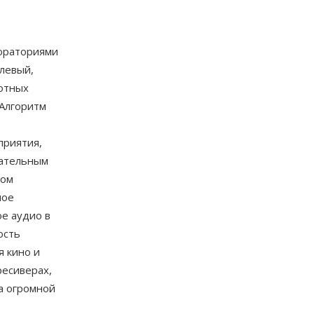
бораториями
(левый,
тотных
 Алгоритм
приятия,
зательным
вом
ное
е аудио в
ость
я кино и
ресиверах,
а огромной