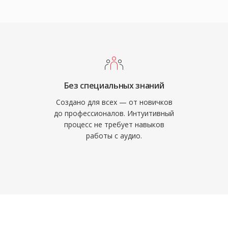
ри преимущества
 Он полностью
яя лицензионные
остигает прозрачного
 битрейте, чем MP3, и
оростях. А его низкая
Без специальных знаний
одеком для WebRTC,
Создано для всех — от новичков
поставляется с
до профессионалов. Интуитивный
процесс не требует навыков
oom и YouTube
работы с аудио.
м времени.