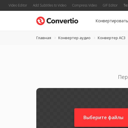
Video Editor
Add Subtitles to Video
Compress Video
GIF Editor
Te
Конвертироват
Главная
Конвертер аудио
Конвертер AC3
Пер
Выберите файлы