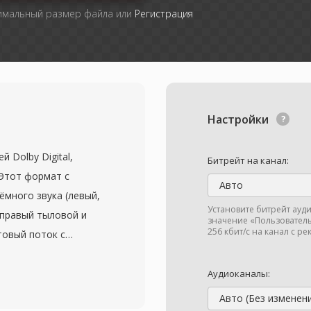
симальный размер файла или
Регистрация
Настройки
 Dolby Digital,
Битрейт на канал:
Этот формат с
Авто
ёмного звука (левый,
Установите битрейт ауд
 правый тыловой и
значение «Пользователь
256 кбит/с на канал с р
товый поток с
ит/с. Алгоритм
ное косинусное
Аудиоканалы:
анализом для
Авто (Без изменен