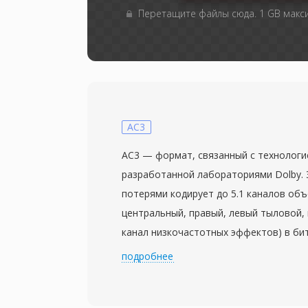
Перетащите файлы сюда. 1 GB мак
AC3
AC3 — формат, связанный с технологией
разработанной лабораториями Dolby. 
потерями кодирует до 5.1 каналов объ
центральный, правый, левый тыловой,
канал низкочастотных эффектов) в би
типичным диапазоном от 192 до 640 кб
подробнее
применяет модифицированное дискрет
преобразование с психоакустическим 