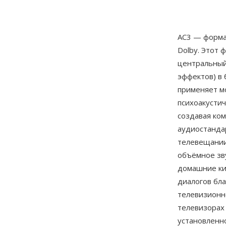
AC3 — форма
Dolby. Этот 
центральный
эффектов) в 
применяет м
психоакусти
создавая ком
аудиостанда
телевещании
объёмное зв
домашние ки
диалогов бл
телевизионн
телевизорах
установленн