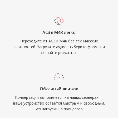
GarageBand предоставляют встроенные
инструменты, а сторонние программы
вроде Audacity справляются не хуже. После
синхронизации или загрузки рингтон
AC3 в M4R легко
интегрируется с настройками iOS для
Переходите от AC3 к M4R без технических
звонков, будильников и уведомлений
сложностей. Загрузите аудио, выберите формат и
отдельных контактов. Практические
скачайте результат.
преимущества — лёгкая установка на
любой iPhone через синхронизацию iTunes
или AirDrop, высококачественное
воспроизведение благодаря кодеку AAC
даже при малом размере файла и
Облачный движок
возможность назначить индивидуальные
Конвертация выполняется на наших серверах —
рингтоны конкретным контактам для
ваше устройство остаётся быстрым и свободным.
мгновенной идентификации звонящего.
Без нагрузки на процессор.