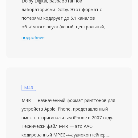
Dolby Digital, разработанной
лабораториями Dolby. Этот формат с
потерями кодирует до 5.1 каналов
объёмного звука (левый, центральный,
правый, левый тыловой, правый тыловой и
подробнее
канал низкочастотных эффектов) в
битовый поток с типичным диапазоном от
192 до 640 кбит/с. Алгоритм применяет
модифицированное дискретное косинусное
преобразование с психоакустическим
анализом для отсечения информации ниже
M4R
порога восприятия, создавая компактные
M4R — назначенный формат рингтонов для
файлы без заметной потери качества. AC3
устройств Apple iPhone, представленный
стал обязательным аудиостандартом для
вместе с оригинальным iPhone в 2007 году.
DVD-Video и широко используется в Blu-ray,
Технически файл M4R — это AAC-
цифровом телевещании (ATSC) и стриминге.
кодированный MPEG-4-аудиоконтейнер,