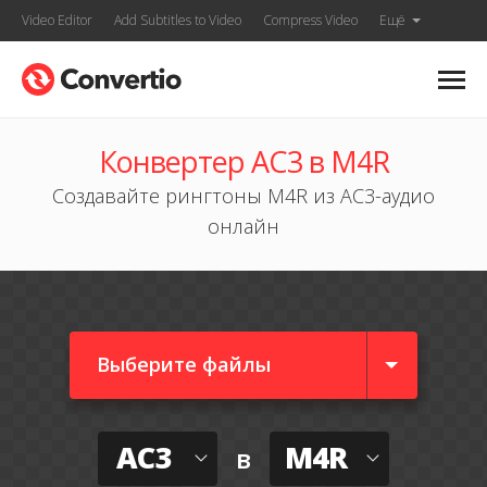
Video Editor
Add Subtitles to Video
Compress Video
Ещё
Конвертер AC3 в M4R
Создавайте рингтоны M4R из AC3-аудио
онлайн
Выберите файлы
AC3
M4R
в