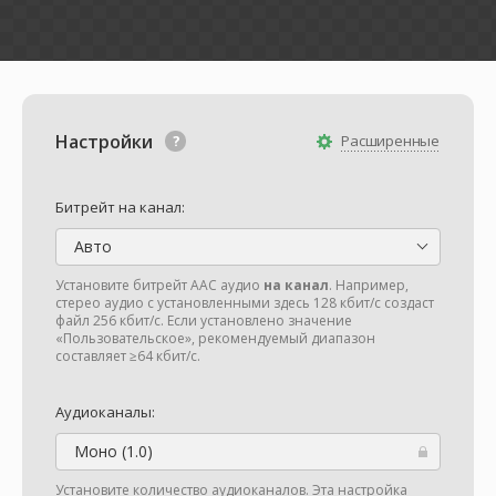
Настройки
Расширенные
Битрейт на канал:
Авто
Установите битрейт AAC аудио
на канал
. Например,
стерео аудио с установленными здесь 128 кбит/с создаст
файл 256 кбит/с. Если установлено значение
«Пользовательское», рекомендуемый диапазон
составляет ≥64 кбит/с.
Аудиоканалы:
Моно (1.0)
Установите количество аудиоканалов. Эта настройка