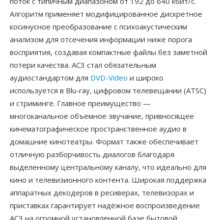
поток с типичным диапазоном от 192 до 640 кбит/с.
Алгоритм применяет модифицированное дискретное
косинусное преобразование с психоакустическим
анализом для отсечения информации ниже порога
восприятия, создавая компактные файлы без заметной
потери качества. AC3 стал обязательным
аудиостандартом для
DVD-Video
и широко
используется в Blu-ray, цифровом телевещании (ATSC)
и стриминге. Главное преимущество —
многоканальное объёмное звучание, привносящее
кинематографическое пространственное аудио в
домашние кинотеатры. Формат также обеспечивает
отличную разборчивость диалогов благодаря
выделенному центральному каналу, что идеально для
кино и телевизионного контента. Широкая поддержка
аппаратных декодеров в ресиверах, телевизорах и
приставках гарантирует надёжное воспроизведение
AC3 на огромной установленной базе бытовой