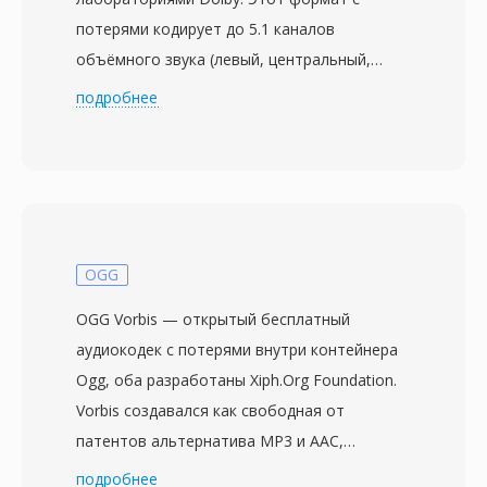
потерями кодирует до 5.1 каналов
объёмного звука (левый, центральный,
правый, левый тыловой, правый тыловой и
подробнее
канал низкочастотных эффектов) в
битовый поток с типичным диапазоном от
192 до 640 кбит/с. Алгоритм применяет
модифицированное дискретное косинусное
преобразование с психоакустическим
анализом для отсечения информации ниже
OGG
порога восприятия, создавая компактные
OGG Vorbis — открытый бесплатный
файлы без заметной потери качества. AC3
аудиокодек с потерями внутри контейнера
стал обязательным аудиостандартом для
Ogg, оба разработаны Xiph.Org Foundation.
DVD-Video и широко используется в Blu-ray,
Vorbis создавался как свободная от
цифровом телевещании (ATSC) и стриминге.
патентов альтернатива MP3 и AAC,
Главное преимущество — многоканальное
используя модифицированное дискретное
подробнее
объёмное звучание, привносящее