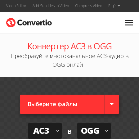
Video Editor
Add Subtitles to Video
Compress Video
Ещё
Конвертер AC3 в OGG
Преобразуйте многоканальное AC3-аудио в
OGG онлайн
Выберите файлы
AC3
OGG
в