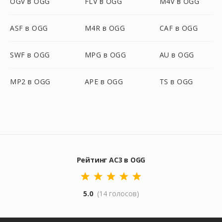
OGV в OGG
FLV в OGG
M4V в OGG
ASF в OGG
M4R в OGG
CAF в OGG
SWF в OGG
MPG в OGG
AU в OGG
MP2 в OGG
APE в OGG
TS в OGG
Рейтинг AC3 в OGG
5.0
(14 голосов)