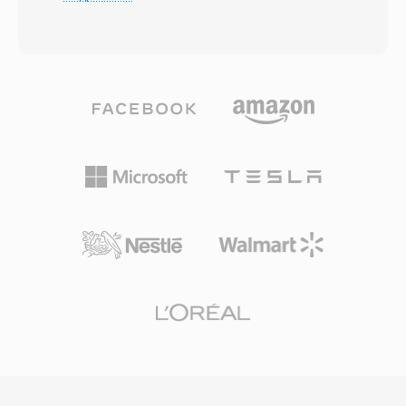
косинусное преобразование (MDCT) с
кинематографическое пространственное
кодированием переменного битрейта,
аудио в домашние кинотеатры. Формат
адаптирующимся к сложности сигнала в
также обеспечивает отличную
каждом кадре. Слепые прослушивания
разборчивость диалогов благодаря
неизменно показывают, что Vorbis
выделенному центральному каналу, что
обеспечивает перцептивное качество,
идеально для кино и телевизионного
сопоставимое с MP3 или превосходящее
контента. Широкая поддержка аппаратных
его, особенно в диапазоне 96-192 кбит/с.
декодеров в ресиверах, телевизорах и
Формат поддерживает частоты
приставках гарантирует надёжное
дискретизации от 8 кГц до 192 кГц и от 1 до
воспроизведение AC3 на огромной
255 каналов, охватывая всё — от моно-
установленной базе бытовой электроники.
голоса до многоканальных миксов.
Выдающееся преимущество — полное
отсутствие лицензионных отчислений:
разработчики игр, стриминговые
платформы и производители оборудования