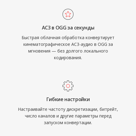
могут внедрять Vorbis без забот о роялти.
Spotify годами использовал Vorbis как
основной стриминговый кодек именно по
AC3 в OGG за секунды
этой причине. Формат также более изящно
Быстрая облачная обработка конвертирует
справляется с деградацией качества на
кинематографическое AC3-аудио в OGG за
низких битрейтах, чем многие конкуренты,
мгновения — без долгого локального
поэтому он остаётся популярным в
кодирования.
видеоиграх, где хранилище ограничено, а
тысячи звуковых эффектов соперничают за
место. VLC, Firefox, Chrome и Android
обеспечивают нативное декодирование
Vorbis.
Гибкие настройки
Настраивайте частоту дискретизации, битрейт,
число каналов и другие параметры перед
запуском конвертации.