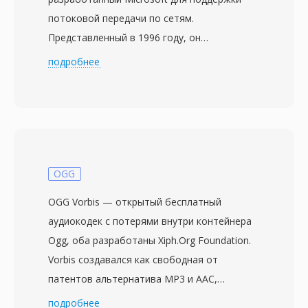
потоковой передачи по сетям.
Представленный в 1996 году, он
первоначально назывался Active Streaming
подробнее
Format, затем Advanced Streaming Format,
прежде чем получил нынешнее имя. ASF
служит базовым контейнером для
форматов Windows Media Audio (WMA) и
Windows Media Video (WMV), хотя способен
вмещать данные любого кодека. Формат
OGG
проектировался с учётом сетевой доставки,
OGG Vorbis — открытый бесплатный
включая такие функции, как прямая
аудиокодек с потерями внутри контейнера
коррекция ошибок, масштабируемый
Ogg, оба разработаны Xiph.Org Foundation.
битрейт и возможность перемотки внутри
Vorbis создавался как свободная от
потока без загрузки всего файла. Файлы
патентов альтернатива MP3 и AAC,
ASF содержат объект заголовка с
используя модифицированное дискретное
подробнее
метаданными, объект данных с