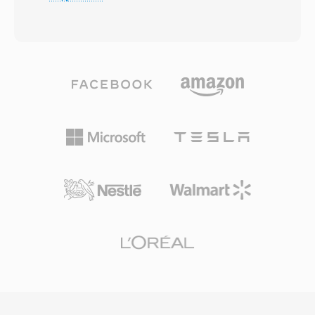
косинусное преобразование (MDCT) с
медиаконтентом и необязательные
кодированием переменного битрейта,
индексные объекты для эффективного
адаптирующимся к сложности сигнала в
произвольного доступа. Одно из ключевых
каждом кадре. Слепые прослушивания
преимуществ — встроенная поддержка
неизменно показывают, что Vorbis
управления цифровыми правами, что
обеспечивает перцептивное качество,
сделало ASF популярным выбором для
сопоставимое с MP3 или превосходящее
коммерческого распространения контента
его, особенно в диапазоне 96-192 кбит/с.
на заре онлайн-медиа. Контейнер
Формат поддерживает частоты
обрабатывает несколько
дискретизации от 8 кГц до 192 кГц и от 1 до
синхронизированных потоков, включая
255 каналов, охватывая всё — от моно-
видео, аудио, скриптовые команды и
голоса до многоканальных миксов.
маркеры метаданных. Хотя ASF во многом
Выдающееся преимущество — полное
уступил место более современным
отсутствие лицензионных отчислений:
контейнерам, он остаётся актуальным в
разработчики игр, стриминговые
устаревших экосистемах Windows-медиа и
платформы и производители оборудования
корпоративных средах, использующих