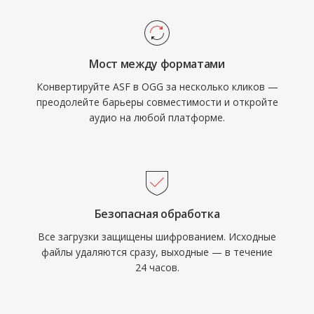
могут внедрять Vorbis без забот о роялти.
инфраструктуру Windows Media Services.
Spotify годами использовал Vorbis как
основной стриминговый кодек именно по
Мост между форматами
этой причине. Формат также более изящно
Конвертируйте ASF в OGG за несколько кликов —
справляется с деградацией качества на
преодолейте барьеры совместимости и откройте
низких битрейтах, чем многие конкуренты,
аудио на любой платформе.
поэтому он остаётся популярным в
видеоиграх, где хранилище ограничено, а
тысячи звуковых эффектов соперничают за
место. VLC, Firefox, Chrome и Android
обеспечивают нативное декодирование
Безопасная обработка
Vorbis.
Все загрузки защищены шифрованием. Исходные
файлы удаляются сразу, выходные — в течение
24 часов.