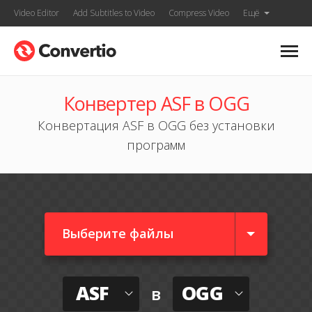
Video Editor
Add Subtitles to Video
Compress Video
Ещё
Конвертер ASF в OGG
Конвертация ASF в OGG без установки
программ
Выберите файлы
ASF
OGG
в