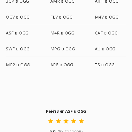
3GP в OGG
AMR в OGG
AIFF в OGG
OGV в OGG
FLV в OGG
M4V в OGG
ASF в OGG
M4R в OGG
CAF в OGG
SWF в OGG
MPG в OGG
AU в OGG
MP2 в OGG
APE в OGG
TS в OGG
Рейтинг ASF в OGG
5.0
(89 голосов)