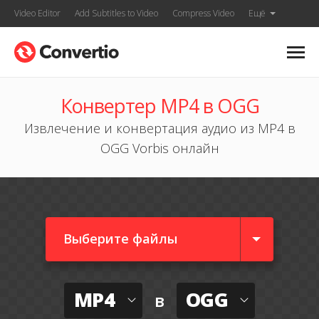
Video Editor
Add Subtitles to Video
Compress Video
Ещё
Конвертер MP4 в OGG
Извлечение и конвертация аудио из MP4 в
OGG Vorbis онлайн
Выберите файлы
MP4
OGG
в