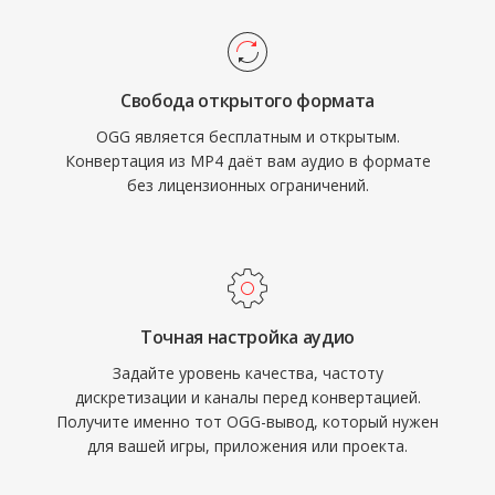
могут внедрять Vorbis без забот о роялти.
размере файлов по сетям с ограниченной
Spotify годами использовал Vorbis как
полосой пропускания и на устройствах с
основной стриминговый кодек именно по
ограниченным хранилищем.
Свобода открытого формата
этой причине. Формат также более изящно
OGG является бесплатным и открытым.
справляется с деградацией качества на
Конвертация из MP4 даёт вам аудио в формате
низких битрейтах, чем многие конкуренты,
без лицензионных ограничений.
поэтому он остаётся популярным в
видеоиграх, где хранилище ограничено, а
тысячи звуковых эффектов соперничают за
место. VLC, Firefox, Chrome и Android
обеспечивают нативное декодирование
Точная настройка аудио
Vorbis.
Задайте уровень качества, частоту
дискретизации и каналы перед конвертацией.
Получите именно тот OGG-вывод, который нужен
для вашей игры, приложения или проекта.