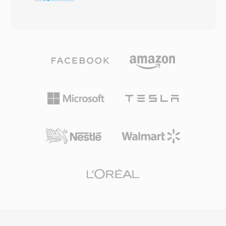
косинусное преобразование (MDCT) с
множественные аудио- и дорожки
кодированием переменного битрейта,
субтитров, теги метаданных и встроенные
адаптирующимся к сложности сигнала в
миниатюры. Стандартизированная
каждом кадре. Слепые прослушивания
структура и широкая поддержка кодеков
неизменно показывают, что Vorbis
сделали MP4 форматом по умолчанию для
обеспечивает перцептивное качество,
онлайн-видеоплатформ, мобильных
сопоставимое с MP3 или превосходящее
устройств, цифровых камер и медиатек
его, особенно в диапазоне 96-192 кбит/с.
операционных систем. HTML5-видео с H.264
Формат поддерживает частоты
в MP4 поддерживается всеми основными
дискретизации от 8 кГц до 192 кГц и от 1 до
веб-браузерами, утвердив эту комбинацию
255 каналов, охватывая всё — от моно-
как универсальный базис для веб-доставки
голоса до многоканальных миксов.
видео. Эффективные накладные расходы
Выдающееся преимущество — полное
контейнера в сочетании с возможностями
отсутствие лицензионных отчислений:
сжатия современных кодеков
разработчики игр, стриминговые
обеспечивают высококачественное
платформы и производители оборудования
распространение видео при разумном