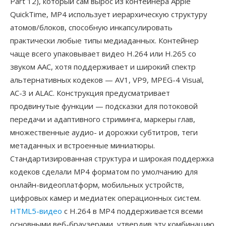
Part 12), который сам вырос из контейнера Apple
QuickTime, MP4 использует иерархическую структуру
атомов/блоков, способную инкапсулировать
практически любые типы медиаданных. Контейнер
чаще всего упаковывает видео H.264 или H.265 со
звуком AAC, хотя поддерживает и широкий спектр
альтернативных кодеков — AV1, VP9, MPEG-4 Visual,
AC-3 и ALAC. Конструкция предусматривает
продвинутые функции — подсказки для потоковой
передачи и адаптивного стриминга, маркеры глав,
множественные аудио- и дорожки субтитров, теги
метаданных и встроенные миниатюры.
Стандартизированная структура и широкая поддержка
кодеков сделали MP4 форматом по умолчанию для
онлайн-видеоплатформ, мобильных устройств,
цифровых камер и медиатек операционных систем.
HTML5-видео
с H.264 в MP4 поддерживается всеми
основными веб-браузерами, утвердив эту комбинацию