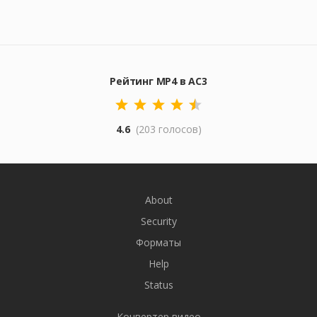
Рейтинг MP4 в AC3
4.6
(203 голосов)
About
Security
Форматы
Help
Status
Конвертер видео