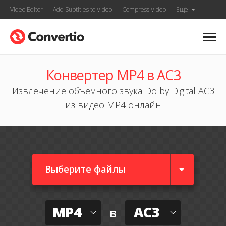
Video Editor
Add Subtitles to Video
Compress Video
Ещё
Конвертер MP4 в AC3
Извлечение объёмного звука Dolby Digital AC3
из видео MP4 онлайн
Выберите файлы
MP4
AC3
в