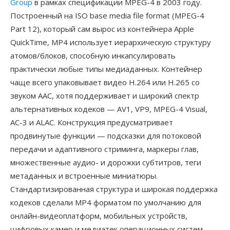
Group
в рамках спецификации MPEG-4 в 2003 году.
Построенный на ISO base media file format (MPEG-4
Part 12), который сам вырос из контейнера Apple
QuickTime, MP4 использует иерархическую структуру
атомов/блоков, способную инкапсулировать
практически любые типы медиаданных. Контейнер
чаще всего упаковывает видео H.264 или H.265 со
звуком AAC, хотя поддерживает и широкий спектр
альтернативных кодеков — AV1, VP9, MPEG-4 Visual,
AC-3 и ALAC. Конструкция предусматривает
продвинутые функции — подсказки для потоковой
передачи и адаптивного стриминга, маркеры глав,
множественные аудио- и дорожки субтитров, теги
метаданных и встроенные миниатюры.
Стандартизированная структура и широкая поддержка
кодеков сделали MP4 форматом по умолчанию для
онлайн-видеоплатформ, мобильных устройств,
цифровых камер и медиатек операционных систем.