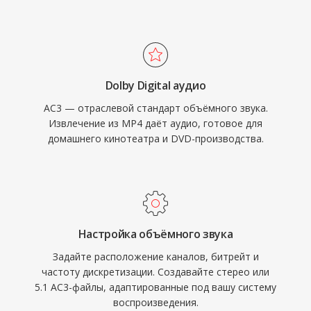
обеспечивают высококачественное
также обеспечивает отличную
распространение видео при разумном
разборчивость диалогов благодаря
размере файлов по сетям с ограниченной
выделенному центральному каналу, что
полосой пропускания и на устройствах с
идеально для кино и телевизионного
ограниченным хранилищем.
Dolby Digital аудио
контента. Широкая поддержка аппаратных
AC3 — отраслевой стандарт объёмного звука.
декодеров в ресиверах, телевизорах и
Извлечение из MP4 даёт аудио, готовое для
приставках гарантирует надёжное
домашнего кинотеатра и DVD-производства.
воспроизведение AC3 на огромной
установленной базе бытовой электроники.
Настройка объёмного звука
Задайте расположение каналов, битрейт и
частоту дискретизации. Создавайте стерео или
5.1 AC3-файлы, адаптированные под вашу систему
воспроизведения.