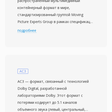
распространённый мультимедийный
контейнерный формат в мире,
стандартизированный группой Moving
Picture Experts Group в рамках спецификации
MPEG-4 в 2003 году. Построенный на ISO
подробнее
base media file format (MPEG-4 Part 12),
который сам вырос из контейнера Apple
QuickTime, MP4 использует иерархическую
структуру атомов/блоков, способную
инкапсулировать практически любые типы
медиаданных. Контейнер чаще всего
AC3
упаковывает видео H.264 или H.265 со
AC3 — формат, связанный с технологией
звуком AAC, хотя поддерживает и широкий
Dolby Digital, разработанной
спектр альтернативных кодеков — AV1, VP9,
лабораториями Dolby. Этот формат с
MPEG-4 Visual, AC-3 и ALAC. Конструкция
потерями кодирует до 5.1 каналов
предусматривает продвинутые функции —
объёмного звука (левый, центральный,