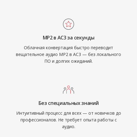
европейских и азиатских вещательных
также обеспечивает отличную
системах.
разборчивость диалогов благодаря
выделенному центральному каналу, что
идеально для кино и телевизионного
MP2 в AC3 за секунды
контента. Широкая поддержка аппаратных
Облачная конвертация быстро переводит
декодеров в ресиверах, телевизорах и
вещательное аудио MP2 в AC3 — без локального
приставках гарантирует надёжное
ПО и долгих ожиданий.
воспроизведение AC3 на огромной
установленной базе бытовой электроники.
Без специальных знаний
Интуитивный процесс для всех — от новичков до
профессионалов. Не требует опыта работы с
аудио.