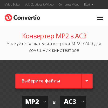
Video Editor
Add Subtitles to Video
Compress Video
Ещё
Конвертер MP2 в AC3
Упакуйте вещательные треки MP2 в AC3 для
домашних кинотеатров
Выберите файлы
MP2
AC3
в