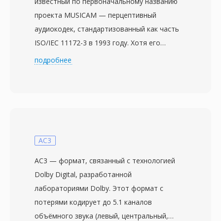
известный по первоначальному названию
проекта MUSICAM — перцептивный
аудиокодек, стандартизованный как часть
ISO/IEC 11172-3 в 1993 году. Хотя его
преемник MP3 завоевал внимание
подробнее
массового потребителя, MP2 занял
прочную нишу в профессиональном
вещании, которую удерживает по сей день.
Кодек разбивает аудио на 32 подполосы с
помощью полифазного фильтра, применяет
психоакустическую модель для определения
AC3
порогов маскирования, а затем квантует и
AC3 — формат, связанный с технологией
кодирует каждую подполосу по Хаффману.
Dolby Digital, разработанной
Типичные вещательные конфигурации
лабораториями Dolby. Этот формат с
используют 192-384 кбит/с для стерео,
потерями кодирует до 5.1 каналов
обеспечивая прозрачное качество при
объёмного звука (левый, центральный,