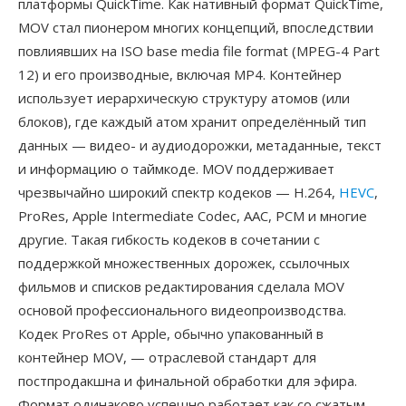
платформы QuickTime. Как нативный формат QuickTime,
MOV стал пионером многих концепций, впоследствии
повлиявших на ISO base media file format (MPEG-4 Part
12) и его производные, включая MP4. Контейнер
использует иерархическую структуру атомов (или
блоков), где каждый атом хранит определённый тип
данных — видео- и аудиодорожки, метаданные, текст
и информацию о таймкоде. MOV поддерживает
чрезвычайно широкий спектр кодеков — H.264,
HEVC
,
ProRes, Apple Intermediate Codec, AAC, PCM и многие
другие. Такая гибкость кодеков в сочетании с
поддержкой множественных дорожек, ссылочных
фильмов и списков редактирования сделала MOV
основой профессионального видеопроизводства.
Кодек ProRes от Apple, обычно упакованный в
контейнер MOV, — отраслевой стандарт для
постпродакшна и финальной обработки для эфира.
Формат одинаково успешно работает как со сжатым