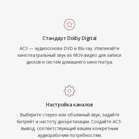
производственными инструментами. MOV
также обеспечивает отличную
нативно поддерживается на всех
разборчивость диалогов благодаря
платформах Apple и широко распознаётся
выделенному центральному каналу, что
профессиональным программным
идеально для кино и телевизионного
обеспечением для монтажа на всех
Стандарт Dolby Digital
контента. Широкая поддержка аппаратных
операционных системах, сохраняя
AC3 — аудиооснова DVD и Blu-ray. Извлекайте
декодеров в ресиверах, телевизорах и
актуальность на протяжении десятилетий
кинотеатральный звук из MOV-видео для записи
приставках гарантирует надёжное
развития видеотехнологий.
дисков и систем домашнего кинотеатра.
воспроизведение AC3 на огромной
установленной базе бытовой электроники.
Настройка каналов
Выберите стерео или объёмный звук, задайте
битрейт и частоту дискретизации. Создайте AC3-
вывод, соответствующий вашим конкретным
аудиорабочим потребностям.