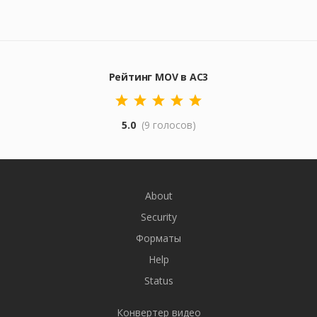
Рейтинг MOV в AC3
5.0
(9 голосов)
About
Security
Форматы
Help
Status
Конвертер видео