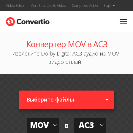
Video Editor
Add Subtitles to Video
Compress Video
Ещё
Конвертер MOV в AC3
Извлеките Dolby Digital AC3-аудио из MOV-
видео онлайн
Выберите файлы
MOV
AC3
в