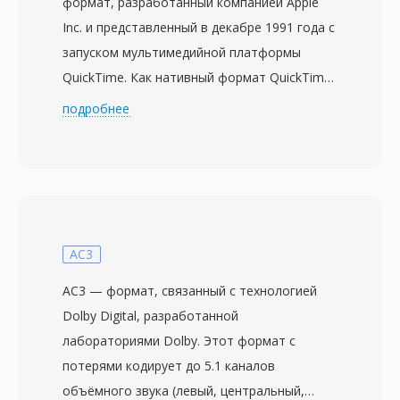
формат, разработанный компанией Apple
Inc. и представленный в декабре 1991 года с
запуском мультимедийной платформы
QuickTime. Как нативный формат QuickTime,
MOV стал пионером многих концепций,
подробнее
впоследствии повлиявших на ISO base media
file format (MPEG-4 Part 12) и его
производные, включая MP4. Контейнер
использует иерархическую структуру
атомов (или блоков), где каждый атом
хранит определённый тип данных — видео-
AC3
и аудиодорожки, метаданные, текст и
AC3 — формат, связанный с технологией
информацию о таймкоде. MOV
Dolby Digital, разработанной
поддерживает чрезвычайно широкий спектр
лабораториями Dolby. Этот формат с
кодеков — H.264, HEVC, ProRes, Apple
потерями кодирует до 5.1 каналов
Intermediate Codec, AAC, PCM и многие
объёмного звука (левый, центральный,