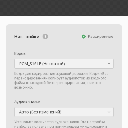
Настройки
Расширенные
Кодек:
PCM_S16LE (Несжатый)
Кодек для кодирования звуковой дорожки. Кодек «Без
перекодирования» копирует аудиопоток из входного
файла в выходной без перекодирования, если это
возможно.
Аудиоканалы:
Авто (Без изменений)
Установите количество аудиоканалов. Эта настройка
наиболее полезна при понижающем микшировании