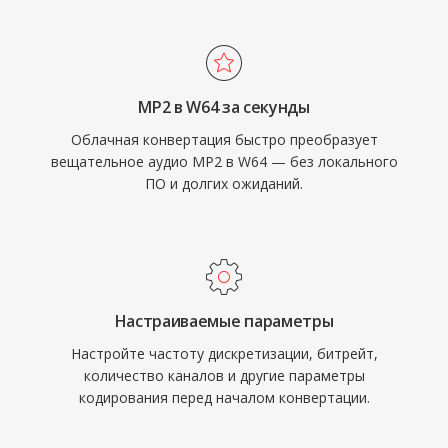
ограничения на объём хранения. Формат
системах.
поддерживает произвольные частоты
дискретизации, разрядности и конфигурации
каналов, что делает его пригодным для
MP2 в W64 за секунды
озвучивания фильмов, записи живых
Облачная конвертация быстро преобразует
концертов и научного сбора данных. Sound
вещательное аудио MP2 в W64 — без локального
Forge, Audacity и другие профессиональные
ПО и долгих ожиданий.
цифровые звуковые рабочие станции
обеспечивают нативную поддержку
импорта и экспорта W64. Для инженеров и
продюсеров, регулярно работающих с
продолжительным высококачественным
Настраиваемые параметры
материалом, W64 предлагает надёжность и
Настройте частоту дискретизации, битрейт,
простоту WAV без досадного ограничения
количество каналов и другие параметры
размера.
кодирования перед началом конвертации.