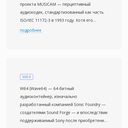
проекта MUSICAM — перцептивный
аудиокодек, стандартизованный как часть
ISO/IEC 11172-3 в 1993 году. Хотя его
преемник MP3 завоевал внимание
подробнее
массового потребителя, MP2 занял
прочную нишу в профессиональном
вещании, которую удерживает по сей день.
Кодек разбивает аудио на 32 подполосы с
помощью полифазного фильтра, применяет
психоакустическую модель для определения
W64
порогов маскирования, а затем квантует и
W64 (Wave64) — 64-битный
кодирует каждую подполосу по Хаффману.
аудиоконтейнер, изначально
Типичные вещательные конфигурации
разработанный компанией Sonic Foundry —
используют 192-384 кбит/с для стерео,
создателями Sound Forge — и впоследствии
обеспечивая прозрачное качество при
поддерживаемый Sony после приобретения
меньшей сложности кодера и лучшей