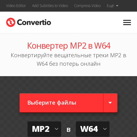
Video Editor
Add Subtitles to Video
Compress Video
Ещё
Конвертер MP2 в W64
Конвертируйте вещательные треки MP2 в
W64 без потерь онлайн
Выберите файлы
MP2
W64
в