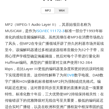
MP2
W64
MP2（MPEG-1 Audio Layer II），其原始项目名称为
MUSICAM，是作为
ISO/IEC 11172-3
标准一部分于1993年标
准化的感知音频编解码器。虽然其继任者MP3在消费市场抢占
了风头，但MP2在专业广播领域开辟了持久的利基市场并延续
至今。该编解码器通过多相滤波器组将音频分为32个子带，应
用心理声学模型确定掩蔽阈值，然后对每个子带进行量化和
Huffman编码。典型的广播部署对立体声使用192-384
kbps，在比Layer III更低的编码器复杂度和更好的抗误码性能
下实现透明音质。这些特性解释了为何
DVB
数字电视、DAB数
字广播和HDV摄像机标准都将MP2列为强制或优先格式。编
码延迟也更短，这对唇音同步至关重要的直播来说是一项重要
特性。标准化数十年后，三大优势使MP2持续保持相关性：在
传输错误下的优雅降级对无线信号至关重要，极低的编码延迟
适合实时广播链，以及在欧洲和亚洲广播框架中根深蒂固的监