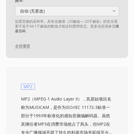
频率:
自动 (无更改)
设置音频的采样率。具有全频谱（20赫兹— 20千赫兹）的音乐需
要不低于44.1千赫兹的数值才能达到透明状态。更多信息请参见
维
基百科
。
全部重置
MP2
MP2（MPEG-1 Audio Layer II），其原始项目名
称为MUSICAM，是作为ISO/IEC 11172-3标准一
部分于1993年标准化的感知音频编解码器。虽然
其继任者MP3在消费市场抢占了风头，但MP2在
专业广播领域开辟了持久的利基市场并延续至今。