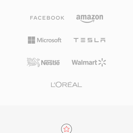
变化允许文件大小达到以 EB 为单位,实际上消除
了任何存储限制。该格式支持任意采样率、位深和
声道配置,非常适合电影配乐、现场音乐会录音和
科学数据采集。Sound Forge、Audacity 及其他
专业数字音频工作站提供原生 W64 支持,可无缝导
入和导出。对于经常处理长篇高保真素材的工程师
和制作人来说,W64 在提供 WAV 的可靠性和简洁
性的同时,消除了令人困扰的文件大小限制。