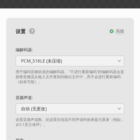
设置
高级
编解码器:
PCM_S16LE (未压缩)
用于编码音频轨道的编解码器。 “不进行重新编码”的编解码器会直
接将音频流从输入文件复制到输出文件中，而不会进行重新编码
（如有可能）。
音频声道:
自动 (无更改)
设置音频声道数。此设置在缩混不同声道时效果最为显著（例如，
从5.1至立体声）。