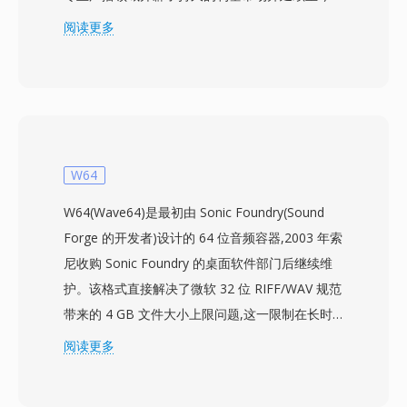
该编解码器通过多相滤波器组将音频分为32个子
阅读更多
带，应用心理声学模型确定掩蔽阈值，然后对每个
子带进行量化和Huffman编码。典型的广播部署对
立体声使用192-384 kbps，在比Layer III更低的编
码器复杂度和更好的抗误码性能下实现透明音质。
这些特性解释了为何DVB数字电视、DAB数字广
播和HDV摄像机标准都将MP2列为强制或优先格
W64
式。编码延迟也更短，这对唇音同步至关重要的直
W64(Wave64)是最初由 Sonic Foundry(Sound
播来说是一项重要特性。标准化数十年后，三大优
Forge 的开发者)设计的 64 位音频容器,2003 年索
势使MP2持续保持相关性：在传输错误下的优雅
尼收购 Sonic Foundry 的桌面软件部门后继续维
降级对无线信号至关重要，极低的编码延迟适合实
护。该格式直接解决了微软 32 位 RIFF/WAV 规范
时广播链，以及在欧洲和亚洲广播框架中根深蒂固
带来的 4 GB 文件大小上限问题,这一限制在长时
的监管认可。
间录音、多声道采集或高采样率制作中尤为突出。
阅读更多
W64 通过将块标识符和大小字段扩展为 64 位,使
用 GUID 替代四字符代码来实现突破。这一结构