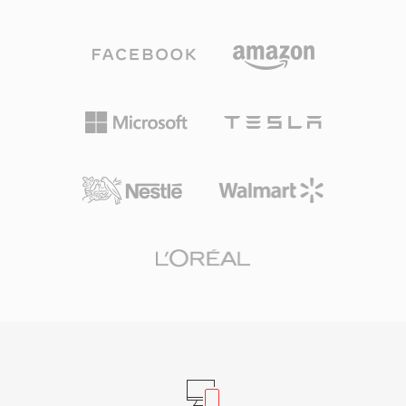
变化允许文件大小达到以 EB 为单位,实际上消除
了任何存储限制。该格式支持任意采样率、位深和
声道配置,非常适合电影配乐、现场音乐会录音和
科学数据采集。Sound Forge、Audacity 及其他
专业数字音频工作站提供原生 W64 支持,可无缝导
入和导出。对于经常处理长篇高保真素材的工程师
和制作人来说,W64 在提供 WAV 的可靠性和简洁
性的同时,消除了令人困扰的文件大小限制。