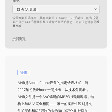
频率:
自动 (无更改)
设置音频的采样率。具有全频谱（20赫兹— 20千赫兹）的音乐需
要不低于44.1千赫兹的数值才能达到透明状态。更多信息请参见
维
基百科
。
全部重置
M4R
M4R是Apple iPhone设备的指定铃声格式，随
2007年初代iPhone一同推出。从技术角度看，
M4R文件是一个AAC编码的MPEG-4音频容器，结
构上与M4A完全相同——唯一的实质性区别是文
件扩展名和iOS强制的大约30-40秒的时长限制。