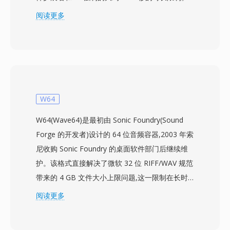
Apple选择这种方式使现有的AAC编码器基础设施
阅读更多
无需编解码器级别的修改即可生产铃声，同时独特
的扩展名防止普通音乐曲目出现在铃声选择器中，
反之亦然。创建M4R只需将短音频片段编码为
AAC，裁剪至允许的长度，然后重命名文件。
iTunes（或较新macOS上的Apple Music）和
GarageBand都提供内置工作流程，Audacity等第
W64
三方工具同样可以胜任。同步或下载后，铃声即可
W64(Wave64)是最初由 Sonic Foundry(Sound
集成到iOS设置中，用于来电、闹钟和特定联系人
Forge 的开发者)设计的 64 位音频容器,2003 年索
提醒。其实际优势包括：通过iTunes同步或
尼收购 Sonic Foundry 的桌面软件部门后继续维
AirDrop轻松部署到任何iPhone，AAC编解码器即
护。该格式直接解决了微软 32 位 RIFF/WAV 规范
使在小文件体积下也能提供高质量播放，以及可为
带来的 4 GB 文件大小上限问题,这一限制在长时
特定联系人分配个性化铃声以实现即时来电识别。
间录音、多声道采集或高采样率制作中尤为突出。
阅读更多
W64 通过将块标识符和大小字段扩展为 64 位,使
用 GUID 替代四字符代码来实现突破。这一结构