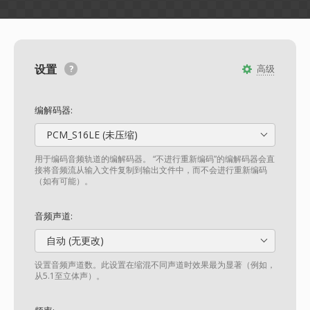
设置
高级
编解码器:
PCM_S16LE (未压缩)
用于编码音频轨道的编解码器。 “不进行重新编码”的编解码器会直
接将音频流从输入文件复制到输出文件中，而不会进行重新编码
（如有可能）。
音频声道:
自动 (无更改)
设置音频声道数。此设置在缩混不同声道时效果最为显著（例如，
从5.1至立体声）。