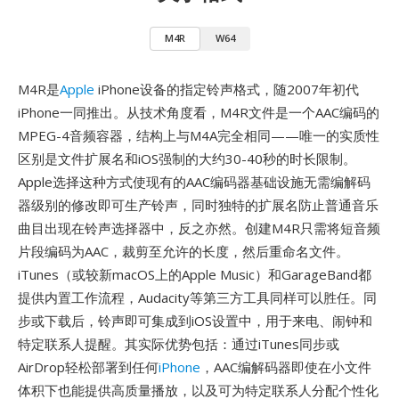
M4R
W64
M4R是
Apple
iPhone设备的指定铃声格式，随2007年初代
iPhone一同推出。从技术角度看，M4R文件是一个AAC编码的
MPEG-4音频容器，结构上与M4A完全相同——唯一的实质性
区别是文件扩展名和iOS强制的大约30-40秒的时长限制。
Apple选择这种方式使现有的AAC编码器基础设施无需编解码
器级别的修改即可生产铃声，同时独特的扩展名防止普通音乐
曲目出现在铃声选择器中，反之亦然。创建M4R只需将短音频
片段编码为AAC，裁剪至允许的长度，然后重命名文件。
iTunes（或较新macOS上的Apple Music）和GarageBand都
提供内置工作流程，Audacity等第三方工具同样可以胜任。同
步或下载后，铃声即可集成到iOS设置中，用于来电、闹钟和
特定联系人提醒。其实际优势包括：通过iTunes同步或
AirDrop轻松部署到任何
iPhone
，AAC编解码器即使在小文件
体积下也能提供高质量播放，以及可为特定联系人分配个性化