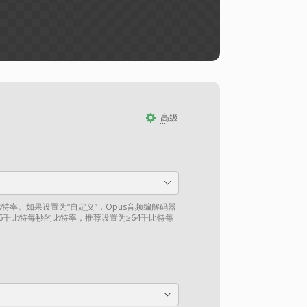
高级
比特率。如果设置为“自定义”，Opus音频编解码器
6千比特每秒的比特率，推荐设置为≥64千比特每