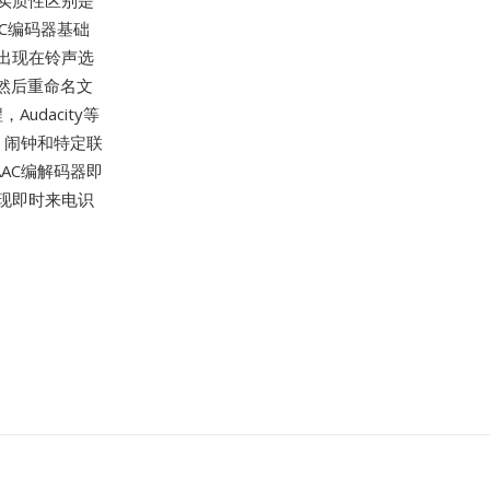
的实质性区别是
AC编码器基础
出现在铃声选
然后重命名文
Audacity等
、闹钟和特定联
AAC编解码器即
现即时来电识