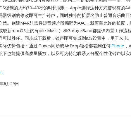
个AAC编码的MPEG-4音频容器，结构上与M4A完全相同——唯一
OS强制的大约30-40秒的时长限制。Apple选择这种方式使现有的A
码器级别的修改即可生产铃声，同时独特的扩展名防止普通音乐曲目
亦然。创建M4R只需将短音频片段编码为AAC，裁剪至允许的长度，
或较新macOS上的Apple Music）和GarageBand都提供内置工作流程，
样可以胜任。同步或下载后，铃声即可集成到iOS设置中，用于来电
际优势包括：通过iTunes同步或AirDrop轻松部署到任何
iPhone
，
积下也能提供高质量播放，以及可为特定联系人分配个性化铃声以实
nc.
07年6月29日