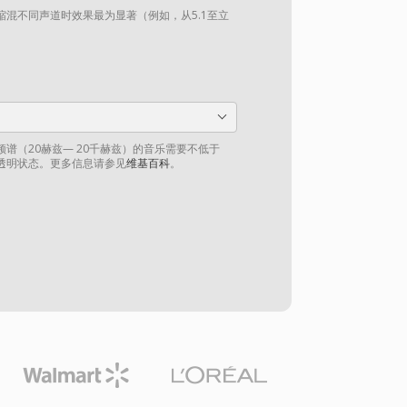
混不同声道时效果最为显著（例如，从5.1至立
谱（20赫兹— 20千赫兹）的音乐需要不低于
到透明状态。更多信息请参见
维基百科
。