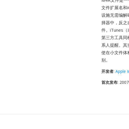
M4R文件是一
文件扩展名和i
设施无需编解
择器中，反之
件。iTunes（
第三方工具同
系人提醒。其实
使在小文件体
别。
开发者
:
Apple I
首次发布
: 20