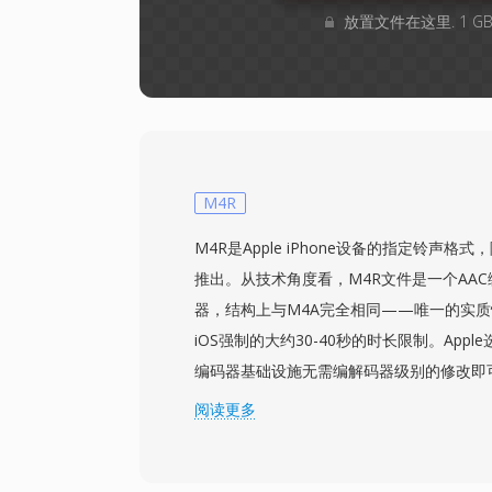
放置文件在这里. 1 
M4R
M4R是Apple iPhone设备的指定铃声格式，
推出。从技术角度看，M4R文件是一个AAC编
器，结构上与M4A完全相同——唯一的实
iOS强制的大约30-40秒的时长限制。App
编码器基础设施无需编解码器级别的修改即
扩展名防止普通音乐曲目出现在铃声选择器
阅读更多
只需将短音频片段编码为AAC，裁剪至允许
件。iTunes（或较新macOS上的Apple Mus