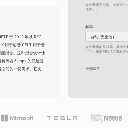
具同样可以胜任。同步或下载
设置音频声道数。此设置在缩
、闹钟和特定联系人提醒。
体声）。
rop轻松部署到任何
积下也能提供高质量播放，以
频率:
时来电识别。
F 于 2012 年以 RFC
自动 (无更改)
K 用于语音,CELT 用于音
设置音频的采样率。具有全频
44.1千赫兹的数值才能达
智能混合。这种混合设计使
码器:6 kbps 的低延迟
于两者之间的一切需求。它支持
全部重置
采样率,以及低至 2.5 ms 的
最低的一个。Opus 有
除了专有编解码器面临的授
到透明质量,且在同等比特率
C 的强制编解码器,因此每个
p、Discord、Zoom 和
。