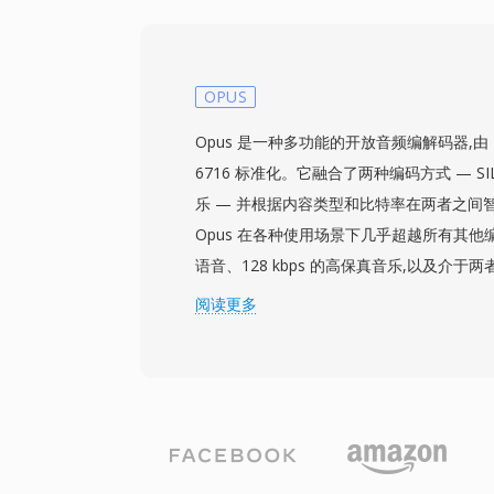
供内置工作流程，Audacity等第三方工
后，铃声即可集成到iOS设置中，用于来电
其实际优势包括：通过iTunes同步或AirD
iPhone，AAC编解码器即使在小文件体
OPUS
及可为特定联系人分配个性化铃声以实现即
Opus 是一种多功能的开放音频编解码器,由 IET
6716 标准化。它融合了两种编码方式 — SIL
乐 — 并根据内容类型和比特率在两者之间
Opus 在各种使用场景下几乎超越所有其他编解
语音、128 kbps 的高保真音乐,以及介
6 至 510 kbps 的比特率、最高 48 kHz 的
阅读更多
帧大小,使其成为主流音频编解码器中算法延迟
三个尤为突出的优势:完全免版税且开源,消
权壁垒;以大约 MP3 一半的比特率即可达
下优于 AAC;极低的延迟使其成为 WebRT
现代浏览器都内置了 Opus 解码器。WhatsAp
YouTube 均依赖 Opus 进行实时音频传输