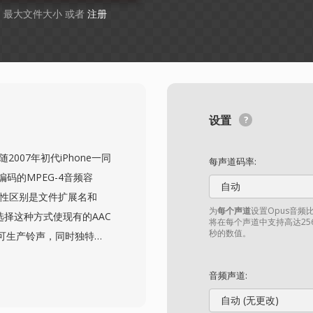
GB 最大文件大小 或者
注册
设置
随2007年初代iPhone一同
每声道码率:
码的MPEG-4音频容
自动
质性区别是文件扩展名和
为
每个声道
设置Opus音频
le选择这种方式使现有的AAC
将在每个声道中支持高达25
秒的数值。
可生产铃声，同时独特的
中，反之亦然。创建M4R
的长度，然后重命名文
音频声道:
ic）和GarageBand都提
自动 (无更改)