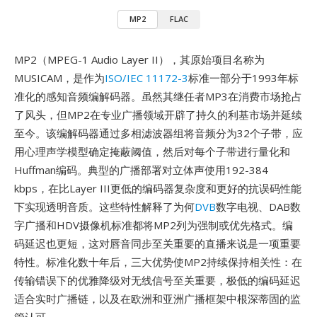
MP2
FLAC
MP2（MPEG-1 Audio Layer II），其原始项目名称为
MUSICAM，是作为
ISO/IEC 11172-3
标准一部分于1993年标
准化的感知音频编解码器。虽然其继任者MP3在消费市场抢占
了风头，但MP2在专业广播领域开辟了持久的利基市场并延续
至今。该编解码器通过多相滤波器组将音频分为32个子带，应
用心理声学模型确定掩蔽阈值，然后对每个子带进行量化和
Huffman编码。典型的广播部署对立体声使用192-384
kbps，在比Layer III更低的编码器复杂度和更好的抗误码性能
下实现透明音质。这些特性解释了为何
DVB
数字电视、DAB数
字广播和HDV摄像机标准都将MP2列为强制或优先格式。编
码延迟也更短，这对唇音同步至关重要的直播来说是一项重要
特性。标准化数十年后，三大优势使MP2持续保持相关性：在
传输错误下的优雅降级对无线信号至关重要，极低的编码延迟
适合实时广播链，以及在欧洲和亚洲广播框架中根深蒂固的监