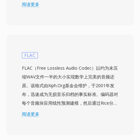
该编解码器通过多相滤波器组将音频分为32个子
阅读更多
带，应用心理声学模型确定掩蔽阈值，然后对每个
子带进行量化和Huffman编码。典型的广播部署对
立体声使用192-384 kbps，在比Layer III更低的编
码器复杂度和更好的抗误码性能下实现透明音质。
这些特性解释了为何DVB数字电视、DAB数字广
播和HDV摄像机标准都将MP2列为强制或优先格
FLAC
式。编码延迟也更短，这对唇音同步至关重要的直
FLAC（Free Lossless Audio Codec）以约为未压
播来说是一项重要特性。标准化数十年后，三大优
缩WAV文件一半的大小实现数学上完美的音频还
势使MP2持续保持相关性：在传输错误下的优雅
原。该格式由Xiph.Org基金会维护，于2001年发
降级对无线信号至关重要，极低的编码延迟适合实
布，迅速成为无损音乐归档的事实标准。编码器对
时广播链，以及在欧洲和亚洲广播框架中根深蒂固
每个音频块应用线性预测建模，然后通过Rice分区
的监管认可。
对残差信号进行编码——利用预测误差的统计分
阅读更多
布实现强效压缩，同时不丢弃任何数据。支持高达
32位的位深度和655 kHz的采样率，超越了高分辨
率录音的需求。硬件支持极为广泛：智能手机、车