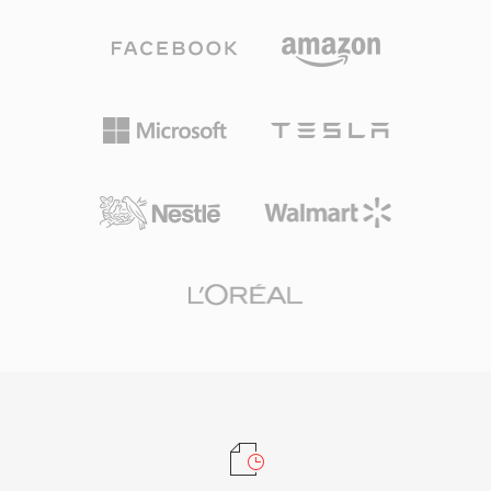
载音响、蓝光播放器及几乎所有桌面媒体应用程序
都能原生解码FLAC。Tidal和Amazon Music等流
媒体服务将FLAC用于无损层级，充分体现了业界
对这一编解码器的信任。FLAC具有三大突出优
势：第一，解码时可实现原始信号的完整逐比特还
原；第二，通过Vorbis注释和专辑封面嵌入元数
据，无需附加文件即可保持音乐库的有序管理；第
三，开源许可意味着没有专利或版税限制，为开发
者和硬件厂商消除了法律障碍。