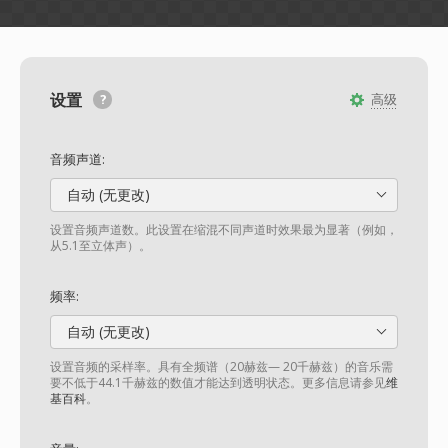
设置
高级
音频声道:
自动 (无更改)
设置音频声道数。此设置在缩混不同声道时效果最为显著（例如，
从5.1至立体声）。
频率:
自动 (无更改)
设置音频的采样率。具有全频谱（20赫兹— 20千赫兹）的音乐需
要不低于44.1千赫兹的数值才能达到透明状态。更多信息请参见
维
基百科
。