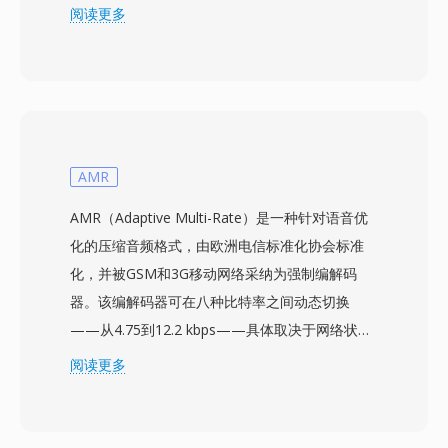
该编解码器通过多相滤波器组将音频分为32个子
阅读更多
带，应用心理声学模型确定掩蔽阈值，然后对每个
子带进行量化和Huffman编码。典型的广播部署对
立体声使用192-384 kbps，在比Layer III更低的编
码器复杂度和更好的抗误码性能下实现透明音质。
这些特性解释了为何DVB数字电视、DAB数字广
播和HDV摄像机标准都将MP2列为强制或优先格
AMR
式。编码延迟也更短，这对唇音同步至关重要的直
AMR（Adaptive Multi-Rate）是一种针对语音优
播来说是一项重要特性。标准化数十年后，三大优
化的压缩音频格式，由欧洲电信标准化协会标准
势使MP2持续保持相关性：在传输错误下的优雅
化，并被GSM和3G移动网络采纳为强制编解码
降级对无线信号至关重要，极低的编码延迟适合实
器。该编解码器可在八种比特率之间动态切换
时广播链，以及在欧洲和亚洲广播框架中根深蒂固
——从4.75到12.2 kbps——具体取决于网络状况
的监管认可。
和背景噪声水平。当链路质量下降时，编码器切换
阅读更多
到更低的比特率，以略微牺牲清晰度来换取传输可
靠性。这一自适应机制由3GPP规范定义，是全球
部署最广泛的语音编解码器之一，服务于数十亿次