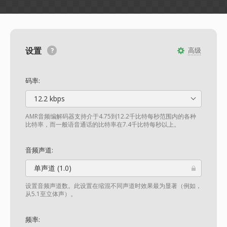
设置
高级
码率:
12.2 kbps
AMR音频编解码器支持介于4.75到12.2千比特每秒范围内的各种
比特率，而一般语音通话的比特率在7.4千比特每秒以上。
音频声道:
单声道 (1.0)
设置音频声道数。此设置在缩混不同声道时效果最为显著（例如，
从5.1至立体声）。
频率: