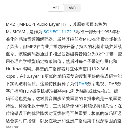
MP2
AMR
MP2（MPEG-1 Audio Layer II），其原始项目名称为
MUSICAM，是作为
ISO/IEC 11172-3
标准一部分于1993年标
准化的感知音频编解码器。虽然其继任者MP3在消费市场抢占
了风头，但MP2在专业广播领域开辟了持久的利基市场并延续
至今。该编解码器通过多相滤波器组将音频分为32个子带，应
用心理声学模型确定掩蔽阈值，然后对每个子带进行量化和
Huffman编码。典型的广播部署对立体声使用192-384
kbps，在比Layer III更低的编码器复杂度和更好的抗误码性能
下实现透明音质。这些特性解释了为何
DVB
数字电视、DAB数
字广播和HDV摄像机标准都将MP2列为强制或优先格式。编
码延迟也更短，这对唇音同步至关重要的直播来说是一项重要
特性。标准化数十年后，三大优势使MP2持续保持相关性：在
传输错误下的优雅降级对无线信号至关重要，极低的编码延迟
适合实时广播链，以及在欧洲和亚洲广播框架中根深蒂固的监