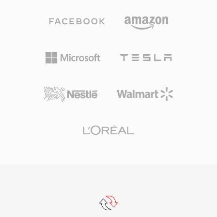
移动通话。其首要优势是压缩效率：12.2 kbps下
一分钟AMR音频仅占约90 KB，非常适合带宽受限
网络上的语音备忘录、语音信箱和彩信。另一个优
势是内置的语音活动检测和舒适噪声生成功能，可
在静音期间减少传输。虽然AMR因窄带宽（300-
3400 Hz）不适用于音乐，但在网络条件恶劣时仍
能提供出色的语音可懂度。