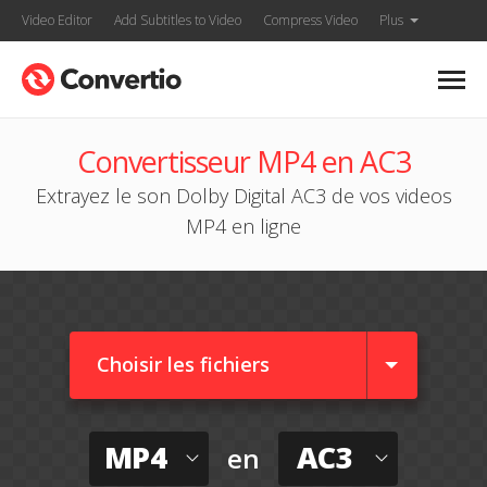
Video Editor
Add Subtitles to Video
Compress Video
Plus
Convertisseur MP4 en AC3
Extrayez le son Dolby Digital AC3 de vos videos
MP4 en ligne
Choisir les fichiers
MP4
AC3
en