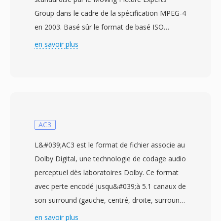
Group dans le cadre de la spécification MPEG-4
en 2003. Basé sûr le format de basé ISO
(MPEG-4 Part 12), qui s&#039;est lui-même
en savoir plus
inspire du conteneur QuickTime d&#039;Apple,
le MP4 utilisé une structuré hierarchique
d&#039;atomes/boîtes capable
d&#039;encapsuler pratiquement tout type de
données multimédia. Le conteneur emballé le
plus couramment de la vidéo H.264 où H.265
AC3
avec de l&#039;audio AAC, bien qu&#039;il
L&#039;AC3 est le format de fichier associe au
prenne également en chargé un large éventail
Dolby Digital, une technologie de codage audio
de codecs alternatifs incluant AV1, VP9, MPEG-
perceptuel dès laboratoires Dolby. Ce format
4 Visual, AC-3 et ALAC. La conception prend en
avec perte encodé jusqu&#039;à 5.1 canaux de
chargé dès fonctionnalités avancées telles que
son surround (gauche, centré, droite, surround
les indications de streaming pour le
gauche, surround droite et LFE) dans un flux de
en savoir plus
téléchargement progressif et le streaming