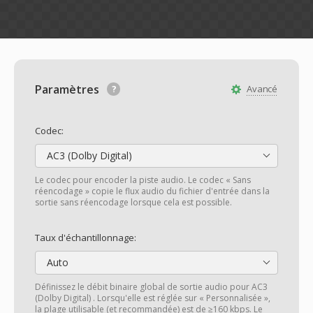
Paramètres
Avancé
Codec:
AC3 (Dolby Digital)
Le codec pour encoder la piste audio. Le codec « Sans
réencodage » copie le flux audio du fichier d'entrée dans la
sortie sans réencodage lorsque cela est possible.
Taux d'échantillonnage:
Auto
Définissez le débit binaire global de sortie audio pour AC3
(Dolby Digital) . Lorsqu'elle est réglée sur « Personnalisée »,
la plage utilisable (et recommandée) est de ≥160 kbps. Le