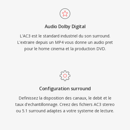
grâce à son canal central dédié, idéal pour les
permet une distribution vidéo haute qualité à
contenus cinematographiques et televisuels. La
dès tailles de fichier pratiques sûr les réseaux à
prisé en chargé matérielle generalisee dès
bande passante limitée et les appareils à
Audio Dolby Digital
décodeurs dans les recepteurs AV, televiseurs
stockage restreint.
L'AC3 est le standard industriel du son surround.
et décodeurs garantit une lecture fiable de
L'extraire depuis un MP4 vous donne un audio pret
l&#039;audio AC3 sûr un immense parc
pour le home cinema et la production DVD.
d&#039;appareils electroniques grand public.
Configuration surround
Definissez la disposition des canaux, le debit et le
taux d'echantillonnage. Creez des fichiers AC3 stereo
ou 5.1 surround adaptes a votre systeme de lecture.