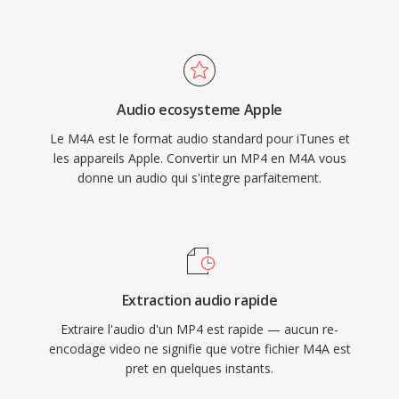
combinee àux capacités de compression dès
most car infotainment systems. Three tangible
codecs modernes qu&#039;il transporte,
benefits define the format: superior coding
permet une distribution vidéo haute qualité à
efficiency over older lossy codecs, rich
dès tailles de fichier pratiques sûr les réseaux à
metadata through the MP4 atom structure
bande passante limitée et les appareils à
Audio ecosysteme Apple
(artwork, chapters, lyrics), and dual-mode
stockage restreint.
Le M4A est le format audio standard pour iTunes et
flexibility serving both lossy and lossless
les appareils Apple. Convertir un MP4 en M4A vous
workflows.
donne un audio qui s'integre parfaitement.
Extraction audio rapide
Extraire l'audio d'un MP4 est rapide — aucun re-
encodage video ne signifie que votre fichier M4A est
pret en quelques instants.