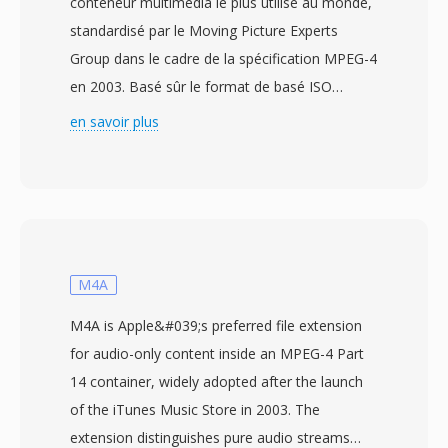
conteneur multimédia le plus utilisé au monde,
standardisé par le Moving Picture Experts
Group dans le cadre de la spécification MPEG-4
en 2003. Basé sûr le format de basé ISO
(MPEG-4 Part 12), qui s&#039;est lui-même
en savoir plus
inspire du conteneur QuickTime d&#039;Apple,
le MP4 utilisé une structuré hierarchique
d&#039;atomes/boîtes capable
d&#039;encapsuler pratiquement tout type de
données multimédia. Le conteneur emballé le
plus couramment de la vidéo H.264 où H.265
M4A
avec de l&#039;audio AAC, bien qu&#039;il
M4A is Apple&#039;s preferred file extension
prenne également en chargé un large éventail
for audio-only content inside an MPEG-4 Part
de codecs alternatifs incluant AV1, VP9, MPEG-
14 container, widely adopted after the launch
4 Visual, AC-3 et ALAC. La conception prend en
of the iTunes Music Store in 2003. The
chargé dès fonctionnalités avancées telles que
extension distinguishes pure audio streams