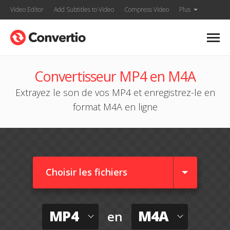
Video Editor
Add Subtitles to Video
Compress Video
Plus
Convertisseur MP4 en M4A
Extrayez le son de vos MP4 et enregistrez-le en
format M4A en ligne
Choisir les fichiers
MP4
M4A
en