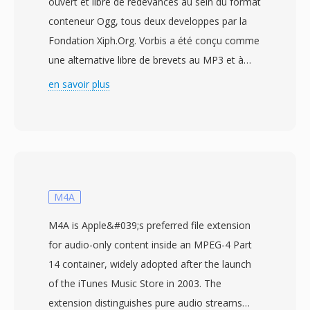
ouvert et libre de redevances au sein du format
conteneur Ogg, tous deux developpes par la
Fondation Xiph.Org. Vorbis a été conçu comme
une alternative libre de brevets au MP3 et à
l&#039;AAC, utilisant un codage par
en savoir plus
transformée en cosinus discrète modifiee
(MDCT) avec un encodage à débit variable qui
s&#039;adapté à la complexité du signal trame
par trame. Dès tests d&#039;écoute en
aveugle ont régulièrement montre que Vorbis
delivre une qualité perceptive égale où
M4A
supérieure au MP3, en particulier dans la plage
M4A is Apple&#039;s preferred file extension
96-192 kbit/s. Le format prend en chargé dès
for audio-only content inside an MPEG-4 Part
frequences d&#039;échantillonnage de 8 kHz à
14 container, widely adopted after the launch
192 kHz et de 1 à 255 canaux, couvrant tout,
of the iTunes Music Store in 2003. The
de la voix mono àux mixages surround. Un
extension distinguishes pure audio streams