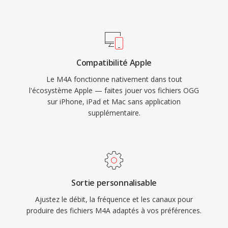
most car infotainment systems. Three tangible
benefits define the format: superior coding
efficiency over older lossy codecs, rich
metadata through the MP4 atom structure
Compatibilité Apple
(artwork, chapters, lyrics), and dual-mode
Le M4A fonctionne nativement dans tout
flexibility serving both lossy and lossless
l'écosystème Apple — faites jouer vos fichiers OGG
workflows.
sur iPhone, iPad et Mac sans application
supplémentaire.
Sortie personnalisable
Ajustez le débit, la fréquence et les canaux pour
produire des fichiers M4A adaptés à vos préférences.