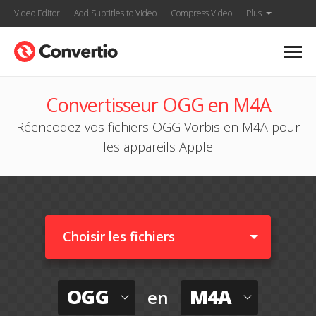
Video Editor
Add Subtitles to Video
Compress Video
Plus
Convertisseur OGG en M4A
Réencodez vos fichiers OGG Vorbis en M4A pour
les appareils Apple
Choisir les fichiers
OGG
M4A
en