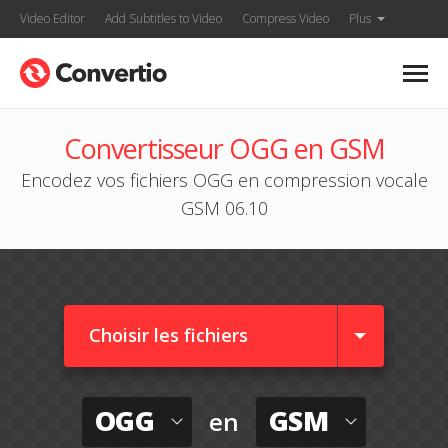
Video Editor
Add Subtitles to Video
Compress Video
Plus
Convertisseur OGG en GSM
Encodez vos fichiers OGG en compression vocale
GSM 06.10
Choisir les fichiers
OGG
GSM
en