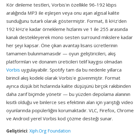
Kör dinleme testleri, Vorbis'ın özellikle 96-192 kbps
aralığında MP3 ile eşleşen veya onu aşan algısal kalite
sunduğunu tutarlı olarak göstermiştir. Format, 8 kHz'den
192 kHz'e kadar örnekleme hızlarını ve 1 ile 255 arasında
kanalı destekleyerek mono sesten surround mikslere kadar
her şeyi kapsar. Öne çıkan avantajı lisans ücretlerinin
tamamen bulunmamasıdır — oyun geliştiricileri, akış
platformları ve donanım üreticileri telif kaygısı olmadan
Vorbis
uygulayabilir. Spotify tam da bu nedenle yıllarca
birincil akış kodeki olarak Vorbis'e güvenmiştir. Format
ayrıca düşük bit hızlarında kalite düşüşünü birçok rakibinden
daha zarif biçimde yönetir — bu yüzden depolama alanının
kısıtlı olduğu ve binlerce ses efektinin alan için yarıştığı video
oyunlarında popülerliğini korumaktadır. VLC, Firefox, Chrome
ve Android yerel Vorbis kod çözme desteği sunar.
Geliştirici
:
Xiph.Org Foundation