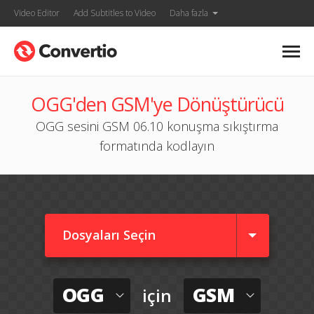
Video Editor
Add Subtitles to Video
Daha fazla
OGG'den GSM'ye Dönüştürücü
OGG sesini GSM 06.10 konuşma sıkıştırma
formatında kodlayın
Dosyaları Seçin
OGG
GSM
için