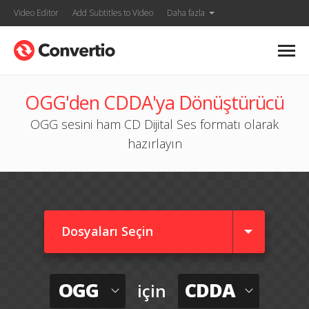
Video Editor
Add Subtitles to Video
Daha fazla
OGG'den CDDA'ya Dönüştürücü
OGG sesini ham CD Dijital Ses formatı olarak
hazırlayın
Dosyaları Seçin
OGG
CDDA
için