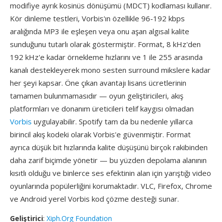
modifiye ayrık kosinüs dönüşümü (MDCT) kodlaması kullanır.
Kör dinleme testleri, Vorbis'ın özellikle 96-192 kbps
aralığında MP3 ile eşleşen veya onu aşan algısal kalite
sunduğunu tutarlı olarak göstermiştir. Format, 8 kHz'den
192 kHz'e kadar örnekleme hızlarını ve 1 ile 255 arasında
kanalı destekleyerek mono sesten surround mikslere kadar
her şeyi kapsar. Öne çıkan avantajı lisans ücretlerinin
tamamen bulunmamasıdır — oyun geliştiricileri, akış
platformları ve donanım üreticileri telif kaygısı olmadan
Vorbis
uygulayabilir. Spotify tam da bu nedenle yıllarca
birincil akış kodeki olarak Vorbis'e güvenmiştir. Format
ayrıca düşük bit hızlarında kalite düşüşünü birçok rakibinden
daha zarif biçimde yönetir — bu yüzden depolama alanının
kısıtlı olduğu ve binlerce ses efektinin alan için yarıştığı video
oyunlarında popülerliğini korumaktadır. VLC, Firefox, Chrome
ve Android yerel Vorbis kod çözme desteği sunar.
Geliştirici
:
Xiph.Org Foundation