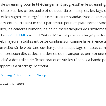
s de streaming pour le téléchargement progressif et le streaming 
hapitres, les pistes audio et de sous-titres multiples, les tags 
t les vignettes intégrées. Une structuré standardisee et une la
ecs ont fait du MP4 le choix par défaut pour les plateformes vidéo
iles, les caméras numériques et les mediatheques dès système
. La
vidéo HTML5
avec H.264 en MP4 est prisé en chargé par tou
eb majeurs, etablissant cette combinaison comme la référence u
sion vidéo sûr le web. Une surcharge d'empaquetage efficace, co
compression dès codecs modernes qu'il transporte, permet une d
alité à dès tailles de fichier pratiques sûr les réseaux à bande 
 appareils à stockage restreint.
:
Moving Picture Experts Group
e initiale
: 2003