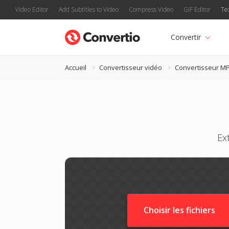
Video Editor
Add Subtitles to Video
Compress Video
GIF Editor
Te
Convertir
Accueil
Convertisseur vidéo
Convertisseur M
Ex
Choisir les fichiers