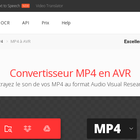
xt to Speech
Video Translator
OCR
API
Prix
Help
Excelle
P4
MP4 à AVR
Convertisseur MP4 en AVR
trayez le son de vos MP4 au format Audio Visual Resea
MP4