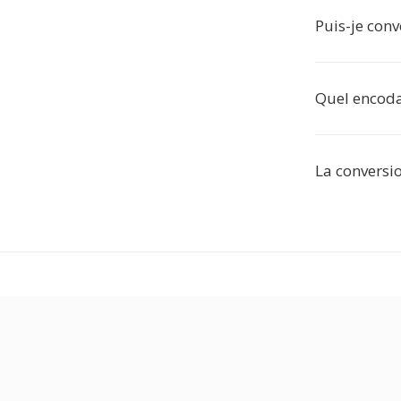
Puis-je conve
Quel encodag
La conversio