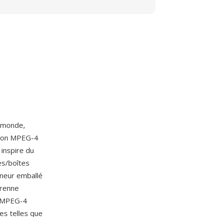
u monde,
ation MPEG-4
inspire du
es/boîtes
eneur emballé
prenne
, MPEG-4
es telles que