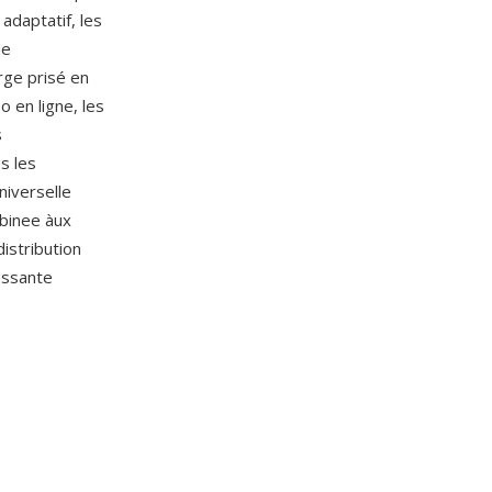
adaptatif, les
de
rge prisé en
 en ligne, les
s
s les
niverselle
mbinee àux
istribution
passante