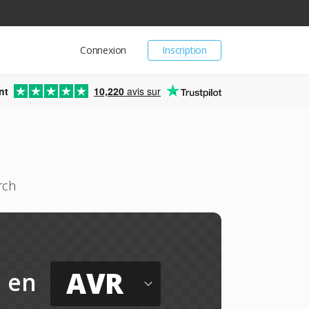
Connexion
Inscription
nt
10,220
avis sur
rch
AVR
en