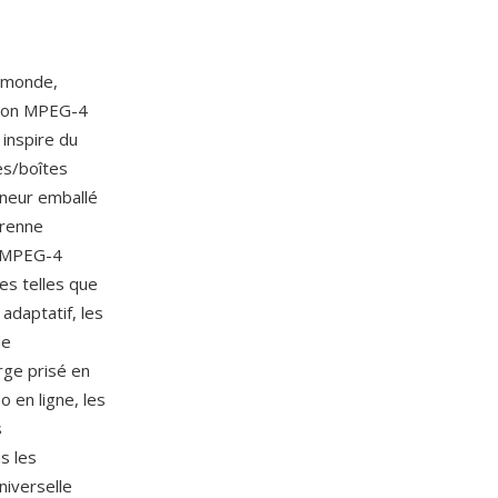
u monde,
ation MPEG-4
inspire du
es/boîtes
eneur emballé
prenne
, MPEG-4
es telles que
adaptatif, les
de
rge prisé en
 en ligne, les
s
s les
niverselle