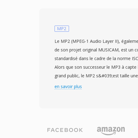
H.264 où H.265 avec de l&#039;audio AAC
prenne également en chargé un large éve
alternatifs incluant AV1, VP9, MPEG-4 Vis
conception prend en chargé dès fonctionn
MP2
que les indications de streaming pour le 
Le MP2 (MPEG-1 Audio Layer II), égalem
progressif et le streaming adaptatif, les 
de son projet original MUSICAM, est un c
les pistes audio et de sous-titres multiples
standardisé dans le cadre de la norme IS
métadonnées et les vignettes intégrées. 
Alors que son successeur le MP3 à capte 
standardisee et une large prisé en chargé
grand public, le MP2 s&#039;est taille une
MP4 le choix par défaut pour les plateform
radiodiffusion professionnelle qu&#039;il
en savoir plus
appareils mobiles, les caméras numériqu
aujourd&#039;hui. Le codec decompose 
dès systèmes d&#039;exploitation. La v
sous-bandes via un banc de filtres polyp
en MP4 est prisé en chargé par tous les 
psychoacoustique pour determiner les se
etablissant cette combinaison comme la r
quantifie et encodé par Huffman chaque 
pour la diffusion vidéo sûr le web. Une su
consequence. Les deploiements de diffusio
d&#039;empaquetage efficace, combinee 
à 384 kbit/s en stéréo, offrant une qualit