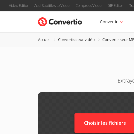
Video Editor
Add Subtitles to Video
Compress Video
GIF Editor
Te
Convertir
Accueil
Convertisseur vidéo
Convertisseur M
Extray
Choisir les fichiers