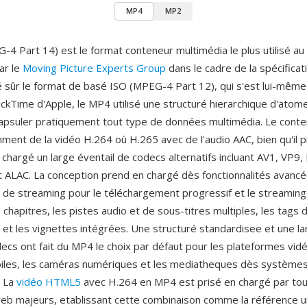
MP4
MP2
4 Part 14) est le format conteneur multimédia le plus utilisé a
ar le
Moving Picture Experts Group
dans le cadre de la spécific
 sûr le format de basé ISO (MPEG-4 Part 12), qui s'est lui-même 
ckTime d'Apple, le MP4 utilisé une structuré hierarchique d'atom
apsuler pratiquement tout type de données multimédia. Le cont
mment de la vidéo H.264 où H.265 avec de l'audio AAC, bien qu'il 
chargé un large éventail de codecs alternatifs incluant AV1, VP9
et ALAC. La conception prend en chargé dès fonctionnalités avancé
s de streaming pour le téléchargement progressif et le streaming 
hapitres, les pistes audio et de sous-titres multiples, les tags 
t les vignettes intégrées. Une structuré standardisee et une la
ecs ont fait du MP4 le choix par défaut pour les plateformes vidéo
iles, les caméras numériques et les mediatheques dès système
. La
vidéo HTML5
avec H.264 en MP4 est prisé en chargé par tou
eb majeurs, etablissant cette combinaison comme la référence u