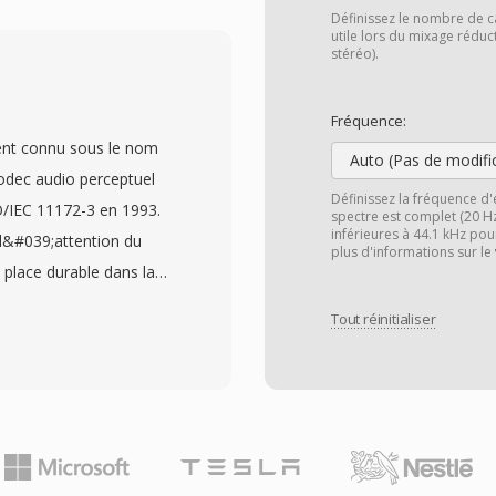
, bien qu&#039;il
Définissez le nombre de c
ntail de codecs
utile lors du mixage rédu
stéréo).
ual, AC-3 et ALAC. La
alités avancées telles
Fréquence:
téléchargement
ent connu sous le nom
marqueurs de chapitres,
Auto (Pas de modifi
odec audio perceptuel
, les tags de
Définissez la fréquence d'
O/IEC 11172-3 en 1993.
spectre est complet (20 H
Une structuré
inférieures à 44.1 kHz pou
l&#039;attention du
 de codecs ont fait du
plus d'informations sur le
 place durable dans la
es vidéo en ligne, les
 conservé encore
es et les mediatheques
Tout réinitialiser
l&#039;audio en 32
idéo HTML5 avec H.264
hase, appliqué un modèle
navigateurs web majeurs,
uils de masquage, puis
éférence universelle
sous-bande en
rcharge
n typiques utilisent 192
àux capacités de
é transparente avec une