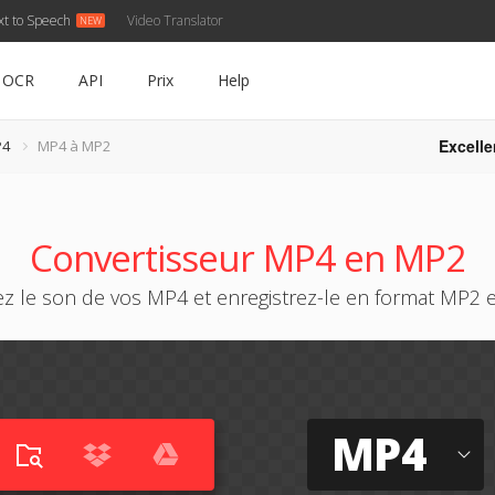
xt to Speech
Video Translator
OCR
API
Prix
Help
Excelle
P4
MP4 à MP2
Convertisseur MP4 en MP2
ez le son de vos MP4 et enregistrez-le en format MP2 e
MP4