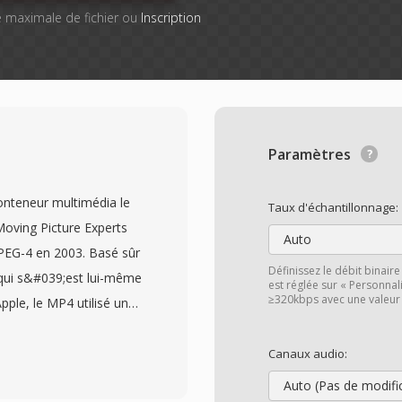
lle maximale de fichier ou
Inscription
Paramètres
onteneur multimédia le
Taux d'échantillonnage:
 Moving Picture Experts
Auto
MPEG-4 en 2003. Basé sûr
Définissez le débit binair
 qui s&#039;est lui-même
est réglée sur « Personna
≥320kbps avec une valeur
ple, le MP4 utilisé une
îtes capable
pe de données
Canaux audio:
s couramment de la vidéo
Auto (Pas de modifi