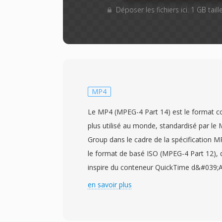
Déposer les fichiers ici. 1 GB tai
MP4
Le MP4 (MPEG-4 Part 14) est le format c
plus utilisé au monde, standardisé par le
Group dans le cadre de la spécification 
le format de basé ISO (MPEG-4 Part 12),
inspire du conteneur QuickTime d&#039;Ap
structuré hierarchique d&#039;atomes/bo
en savoir plus
d&#039;encapsuler pratiquement tout ty
multimédia. Le conteneur emballé le plu