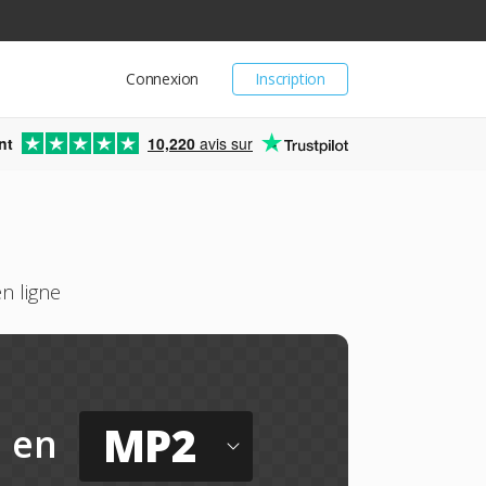
Connexion
Inscription
nt
10,220
avis sur
n ligne
MP2
en