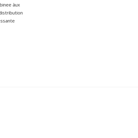
mbinee àux
istribution
passante