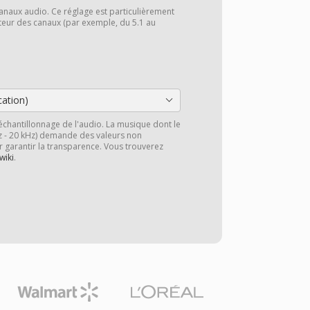
anaux audio. Ce réglage est particulièrement
cteur des canaux (par exemple, du 5.1 au
cation)
échantillonnage de l'audio. La musique dont le
z - 20 kHz) demande des valeurs non
r garantir la transparence. Vous trouverez
wiki
.