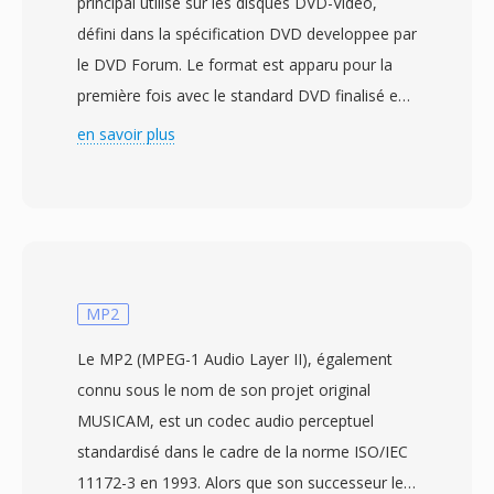
principal utilisé sûr les disques DVD-Vidéo,
défini dans la spécification DVD developpee par
le DVD Forum. Le format est apparu pour la
première fois avec le standard DVD finalisé en
septembre 1996 et à depuis été utilisé sûr dès
en savoir plus
milliards de disques DVD produits dans le
monde. Les fichiers VOB sont basés sûr le
format de flux de programme MPEG-2,
contenant de la vidéo MPEG-2 multiplexee
avec de l&#039;audio en formats AC-3 (Dolby
Digital), DTS, MPEG-1 Layer II où LPCM. Au-
MP2
delà de l&#039;audio et de la vidéo, les fichiers
Le MP2 (MPEG-1 Audio Layer II), également
VOB transportent également dès flux de sous-
connu sous le nom de son projet original
titres DVD sous forme de superpositions
MUSICAM, est un codec audio perceptuel
bitmap, dès données de navigation pour
standardisé dans le cadre de la norme ISO/IEC
l&#039;interaction avec les menus et dès
11172-3 en 1993. Alors que son successeur le