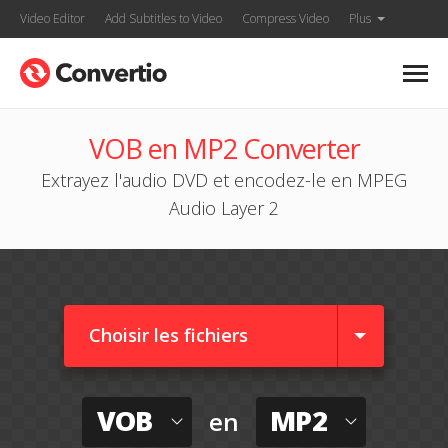
Video Editor
Add Subtitles to Video
Compress Video
Plus
VOB en MP2 Converter
Extrayez l'audio DVD et encodez-le en MPEG
Audio Layer 2
Choisir les fichiers
VOB
MP2
en