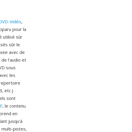
DVD-Vidéo
,
pparu pour la
utilisé sûr
sés sûr le
exee avec de
de l'audio et
DVD sous
avec les
 repertoire
 etc.)
els sont
F
, le contenu
 prend en
ant jusqu'à
 multi-pistes,