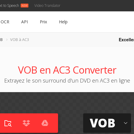
xt to Speech
Video Translator
OCR
API
Prix
Help
Excelle
OB
VOB à AC3
VOB en AC3 Converter
Extrayez le son surround d'un DVD en AC3 en ligne
VOB