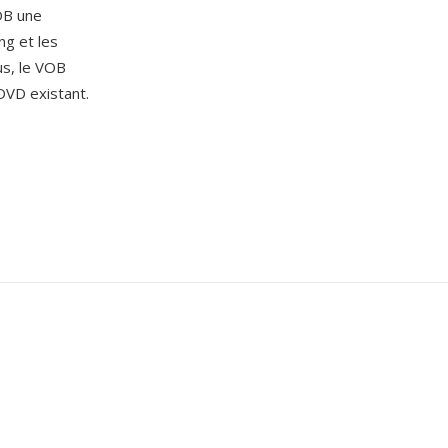
VOB une
ng et les
us, le VOB
DVD existant.