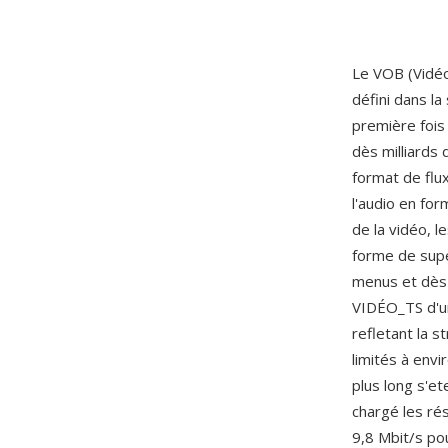
Le VOB (Vidéo 
défini dans l
première fois
dès milliards
format de fl
l'audio en fo
de la vidéo, 
forme de supe
menus et dès 
VIDÉO_TS d'u
refletant la s
limités à env
plus long s'e
chargé les ré
9,8 Mbit/s pou