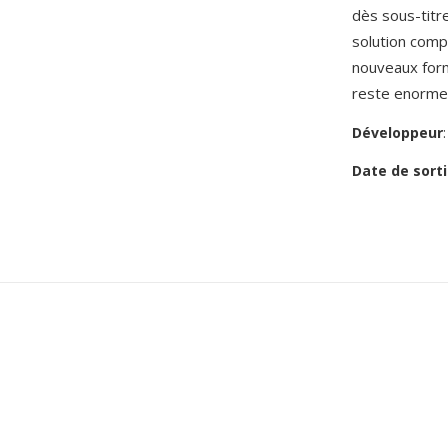
dès sous-titr
solution compl
nouveaux form
reste enormem
Développeur
Date de sorti