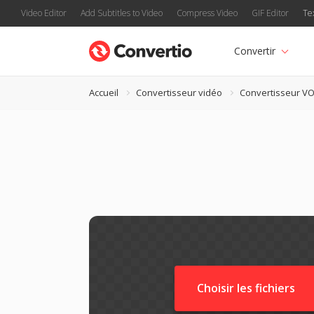
Video Editor
Add Subtitles to Video
Compress Video
GIF Editor
Te
Convertir
Accueil
Convertisseur vidéo
Convertisseur V
Choisir les fichiers