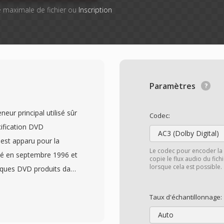
lle maximale de fichier ou
Inscription
Paramètres
eur principal utilisé sûr
Codec:
cification DVD
AC3 (Dolby Digital)
est apparu pour la
Le codec pour encoder la 
isé en septembre 1996 et
copie le flux audio du fic
lorsque cela est possible.
disques DVD produits dans
 le format de flux de
éo MPEG-2 multiplexee
Taux d'échantillonnage:
lby Digital), DTS,
Auto