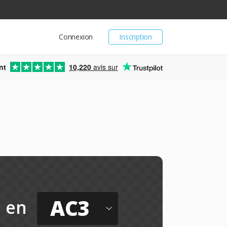
Connexion
Inscription
nt
10,220
avis sur
AC3
en