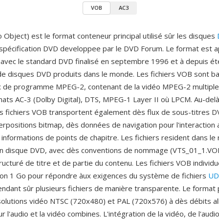
VOB
AC3
Object) est le format conteneur principal utilisé sûr les disques
a spécification DVD developpee par le DVD Forum. Le format est a
 avec le standard DVD finalisé en septembre 1996 et à depuis été 
 de disques DVD produits dans le monde. Les fichiers VOB sont ba
ux de programme MPEG-2, contenant de la vidéo MPEG-2 multipl
rmats AC-3 (Dolby Digital), DTS, MPEG-1 Layer II où LPCM. Au-delà 
les fichiers VOB transportent également dès flux de sous-titres 
rpositions bitmap, dès données de navigation pour l'interaction 
informations de points de chapitre. Les fichiers resident dans le
n disque DVD, avec dès conventions de nommage (VTS_01_1.VOB,
tructuré de titre et de partie du contenu. Les fichiers VOB individu
iron 1 Go pour répondre àux exigences du système de fichiers
UD
tendant sûr plusieurs fichiers de manière transparente. Le format
solutions vidéo NTSC (720x480) et PAL (720x576) à dès débits all
r l'audio et la vidéo combines. L'intégration de la vidéo, de l'audio