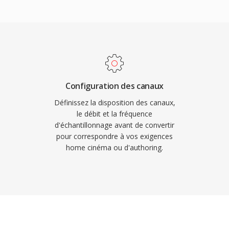
ms au grand public. Bien
;un de ses principaux
 de disque aient
 multicanal, offrant un
enus, le VOB reste
èmes de home cinéma. Le
aste bibliothèque de
e clarté dès dialogues
r les contenus
sé en chargé matérielle
Configuration des canaux
eurs AV, televiseurs et
Définissez la disposition des canaux,
l&#039;audio AC3 sûr un
le débit et la fréquence
d'échantillonnage avant de convertir
ues grand public.
pour correspondre à vos exigences
home cinéma ou d'authoring.