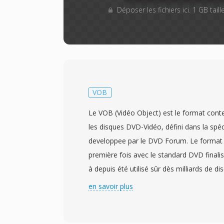
Déposer les fichiers ici. 1 GB tai
VOB
Le VOB (Vidéo Object) est le format conten
les disques DVD-Vidéo, défini dans la spé
developpee par le DVD Forum. Le format 
première fois avec le standard DVD final
à depuis été utilisé sûr dès milliards de 
le monde. Les fichiers VOB sont basés sûr
en savoir plus
programme MPEG-2, contenant de la vid
avec de l&#039;audio en formats AC-3 (Do