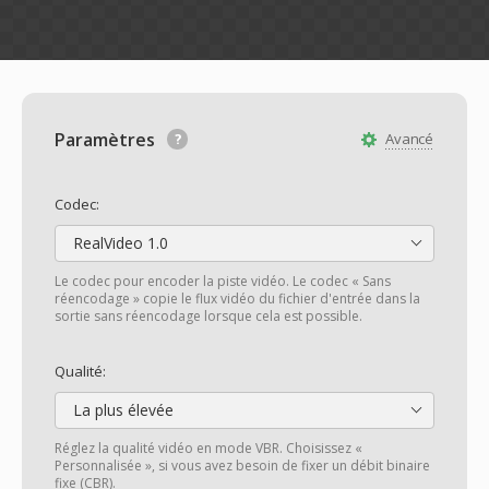
Paramètres
Avancé
Codec:
RealVideo 1.0
Le codec pour encoder la piste vidéo. Le codec « Sans
réencodage » copie le flux vidéo du fichier d'entrée dans la
sortie sans réencodage lorsque cela est possible.
Qualité:
La plus élevée
Réglez la qualité vidéo en mode VBR. Choisissez «
Personnalisée », si vous avez besoin de fixer un débit binaire
fixe (CBR).