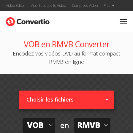
Video Editor
Add Subtitles to Video
Compress Video
Plus
VOB en RMVB Converter
Encodez vos vidéos DVD au format compact
RMVB en ligne
Choisir les fichiers
VOB
RMVB
en